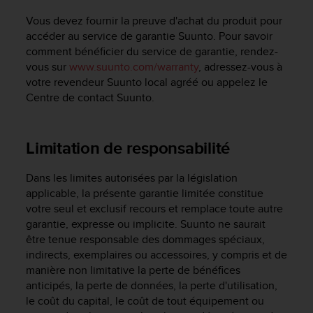
l
Vous devez fournir la preuve d'achat du produit pour
i
t
accéder au service de garantie Suunto. Pour savoir
y
comment bénéficier du service de garantie, rendez-
G
vous sur
www.suunto.com/warranty
, adressez-vous à
u
votre revendeur Suunto local agréé ou appelez le
i
Centre de contact Suunto.
d
e
l
Limitation de responsabilité
i
n
e
Dans les limites autorisées par la législation
s
applicable, la présente garantie limitée constitue
,
votre seul et exclusif recours et remplace toute autre
W
garantie, expresse ou implicite. Suunto ne saurait
C
être tenue responsable des dommages spéciaux,
A
indirects, exemplaires ou accessoires, y compris et de
G
manière non limitative la perte de bénéfices
)
anticipés, la perte de données, la perte d'utilisation,
2
le coût du capital, le coût de tout équipement ou
.