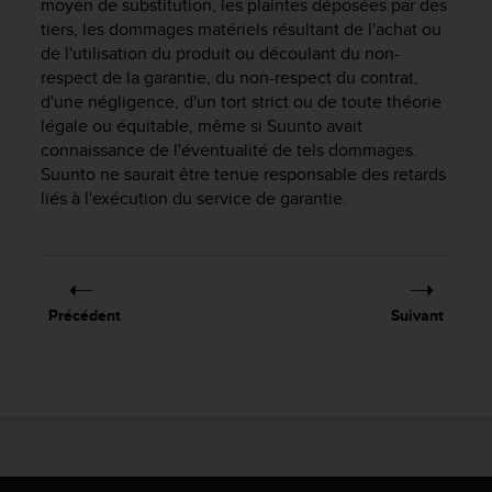
0
moyen de substitution, les plaintes déposées par des
a
tiers, les dommages matériels résultant de l'achat ou
i
de l'utilisation du produit ou découlant du non-
n
respect de la garantie, du non-respect du contrat,
s
d'une négligence, d'un tort strict ou de toute théorie
i
légale ou équitable, même si Suunto avait
q
connaissance de l'éventualité de tels dommages.
u
Suunto ne saurait être tenue responsable des retards
'
liés à l'exécution du service de garantie.
à
a
s
s
u
r
Précédent
Suivant
e
r
s
a
c
o
n
f