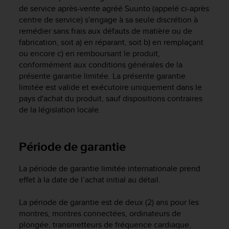
e
de service après-vente agréé Suunto (appelé ci-après
s
centre de service) s'engage à sa seule discrétion à
i
remédier sans frais aux défauts de matière ou de
t
fabrication, soit a) en réparant, soit b) en remplaçant
e
W
ou encore c) en remboursant le produit,
e
conformément aux conditions générales de la
b
présente garantie limitée. La présente garantie
a
limitée est valide et exécutoire uniquement dans le
u
pays d'achat du produit, sauf dispositions contraires
n
de la législation locale.
i
v
e
Période de garantie
a
u
A
La période de garantie limitée internationale prend
A
effet à la date de l’achat initial au détail.
d
e
La période de garantie est de deux (2) ans pour les
c
montres, montres connectées, ordinateurs de
o
plongée, transmetteurs de fréquence cardiaque,
n