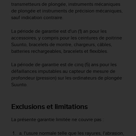
transmetteurs de plongée, instruments mécaniques
f
o
de plongée et instruments de précision mécaniques,
r
sauf indication contraire.
m
i
La période de garantie est d'un (1) an pour les
t
accessoires, y compris pour les ceintures de poitrine
é
Suunto, bracelets de montre, chargeurs, câbles,
a
batteries rechargeables, bracelets et flexibles.
u
x
La période de garantie est de cinq (5) ans pour les
d
i
défaillances imputables au capteur de mesure de
r
profondeur (pression) sur les ordinateurs de plongée
e
Suunto.
c
t
i
Exclusions et limitations
v
e
La présente garantie limitée ne couvre pas :
s
d
'
l'usure normale telle que les rayures, l'abrasion,