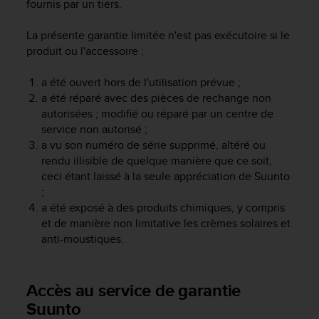
fournis par un tiers.
e
b
La présente garantie limitée n'est pas exécutoire si le
(
produit ou l'accessoire :
W
e
a été ouvert hors de l'utilisation prévue ;
b
a été réparé avec des pièces de rechange non
C
o
autorisées ; modifié ou réparé par un centre de
n
service non autorisé ;
t
a vu son numéro de série supprimé, altéré ou
e
rendu illisible de quelque manière que ce soit,
n
ceci étant laissé à la seule appréciation de Suunto
t
;
A
a été exposé à des produits chimiques, y compris
c
et de manière non limitative les crèmes solaires et
c
anti-moustiques.
e
s
s
i
Accès au service de garantie
b
Suunto
i