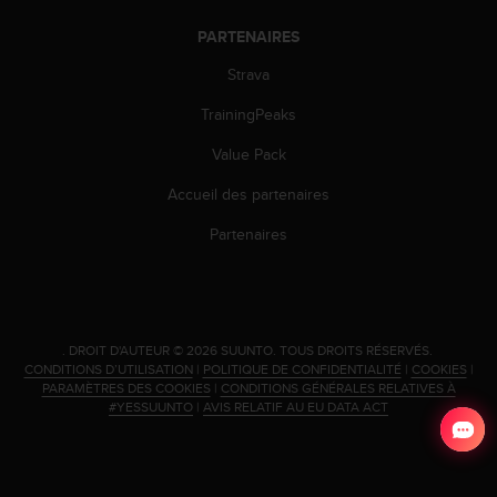
u
x
PARTENAIRES
É
Strava
t
a
TrainingPeaks
t
s
Value Pack
-
U
Accueil des partenaires
n
i
Partenaires
s
a
u
+
1
.
DROIT D'AUTEUR © 2026 SUUNTO.
TOUS DROITS RÉSERVÉS.
8
CONDITIONS D’UTILISATION
|
POLITIQUE DE CONFIDENTIALITÉ
|
COOKIES
|
5
PARAMÈTRES DES COOKIES
|
CONDITIONS GÉNÉRALES RELATIVES À
#YESSUUNTO
|
AVIS RELATIF AU EU DATA ACT
5
2
5
8