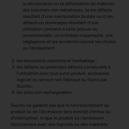
a
la décoloration ou la déformation du matériau
c
des bracelets non métalliques, b) les défauts
c
résultant d'une manipulation brutale ou c) les
e
défauts ou dommages résultant d'une
s
utilisation contraire à celle prévue ou
s
recommandée, un entretien inapproprié, une
i
négligence et les accidents comme les chutes
b
ou l'écrasement ;
i
l
i
les documents imprimés et l'emballage ;
t
les défauts ou prétendus défauts consécutifs à
é
l'utilisation avec tout autre produit, accessoire,
d
logiciel ou service non fabriqué ou fourni par
u
Suunto ;
c
les piles non rechargeables.
o
n
Suunto ne garantit pas que le fonctionnement du
t
e
produit ou de l'accessoire sera exempt d'erreur ou
n
d'interruption, ni que le produit ou l'accessoire
u
fonctionnera avec des logiciels ou des matériels
W