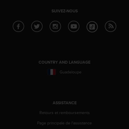
o
r
SUIVEZ-NOUS
m
i
t
é
a
u
x
a
u
COUNTRY AND LANGUAGE
t
Guadeloupe
r
e
s
n
o
r
ASSISTANCE
m
Retours et remboursements
e
s
Page principale de l'assistance
d