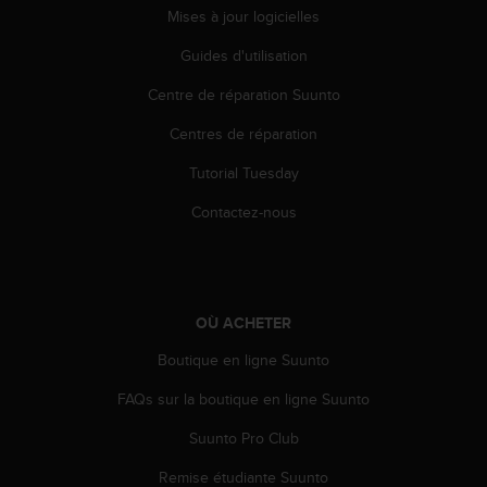
'
Mises à jour logicielles
a
c
Guides d'utilisation
c
e
Centre de réparation Suunto
s
Centres de réparation
s
i
Tutorial Tuesday
b
i
Contactez-nous
l
i
t
é
.
OÙ ACHETER
A
d
Boutique en ligne Suunto
r
e
FAQs sur la boutique en ligne Suunto
s
Suunto Pro Club
s
e
Remise étudiante Suunto
z