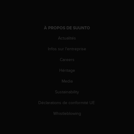
-
v
o
u
À PROPOS DE SUUNTO
s
a
Actualités
u
S
Infos sur l'entreprise
e
r
Careers
v
Héritage
i
c
Media
e
c
Sustainability
l
i
Déclarations de conformité UE
e
n
Whistleblowing
t
s
a