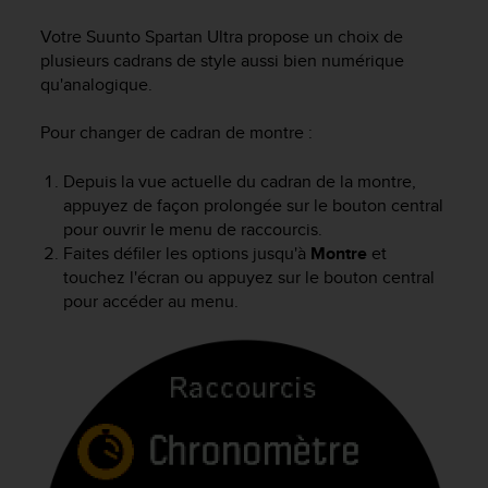
e
s
Votre
Suunto Spartan Ultra
propose un choix de
i
plusieurs cadrans de style aussi bien numérique
t
qu'analogique.
e
W
Pour changer de cadran de montre :
e
b
a
Depuis la vue actuelle du cadran de la montre,
u
appuyez de façon prolongée sur le bouton central
n
pour ouvrir le menu de raccourcis.
i
Faites défiler les options jusqu'à
Montre
et
v
touchez l'écran ou appuyez sur le bouton central
e
pour accéder au menu.
a
u
A
A
d
e
c
o
n