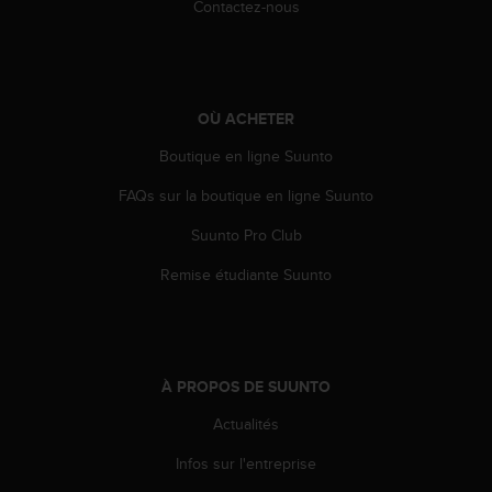
0
Contactez-nous
a
i
n
s
i
OÙ ACHETER
q
u
Boutique en ligne Suunto
'
FAQs sur la boutique en ligne Suunto
à
a
Suunto Pro Club
s
s
Remise étudiante Suunto
u
r
e
r
s
À PROPOS DE SUUNTO
a
c
Actualités
o
n
Infos sur l'entreprise
f