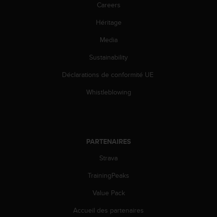
Careers
o
r
Héritage
m
i
Media
t
é
Sustainability
a
u
Déclarations de conformité UE
x
Whistleblowing
a
u
t
r
e
PARTENAIRES
s
n
Strava
o
r
TrainingPeaks
m
e
Value Pack
s
d
Accueil des partenaires