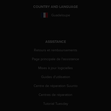
l
COUNTRY AND LANGUAGE
i
t
Guadeloupe
y
G
u
i
d
ASSISTANCE
e
l
Retours et remboursements
i
n
Page principale de l'assistance
e
s
Mises à jour logicielles
,
W
Guides d'utilisation
C
Centre de réparation Suunto
A
G
Centres de réparation
)
2
Tutorial Tuesday
.