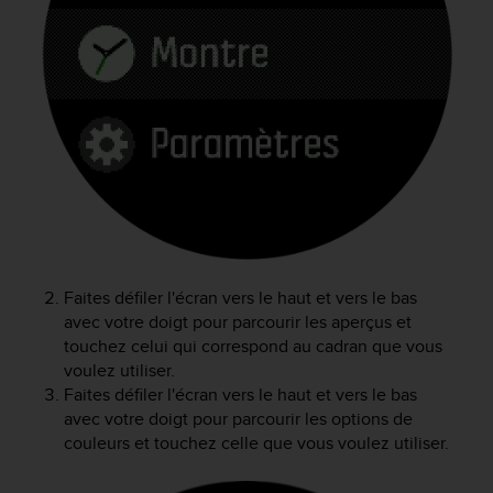
f
o
r
m
i
t
é
a
u
x
d
i
r
Faites défiler l'écran vers le haut et vers le bas
e
avec votre doigt pour parcourir les aperçus et
c
t
touchez celui qui correspond au cadran que vous
i
voulez utiliser.
v
Faites défiler l'écran vers le haut et vers le bas
e
avec votre doigt pour parcourir les options de
s
couleurs et touchez celle que vous voulez utiliser.
d
'