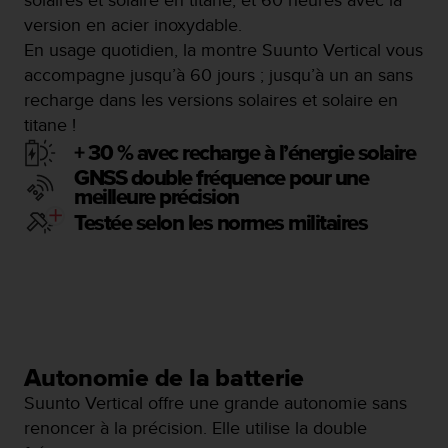
s
version en acier inoxydable.
r
En usage quotidien, la montre Suunto Vertical vous
e
accompagne jusqu’à 60 jours ; jusqu’à un an sans
n
c
recharge dans les versions solaires et solaire en
o
titane !
n
+ 30 % avec recharge à l’énergie solaire
t
r
GNSS double fréquence pour une
e
meilleure précision
z
Testée selon les normes militaires
d
e
s
p
r
o
b
l
Autonomie de la batterie
è
Suunto Vertical offre une grande autonomie sans
m
renoncer à la précision. Elle utilise la double
e