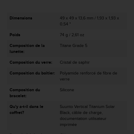
Dimensions
49 x 49 x 13,6 mm / 1,93 x 1,93 x
0,54 "
Poids
74 g / 2,61 oz
Composition de la
Titane Grade 5
lunette:
Composition du verre:
Cristal de saphir
Composition du boîtier:
Polyamide renforcé de fibre de
verre
Composition du
Silicone
bracelet:
Qu'y a-t-il dans le
Suunto Vertical Titanium Solar
coffret?
Black, câble de charge,
documentation utilisateur
imprimée