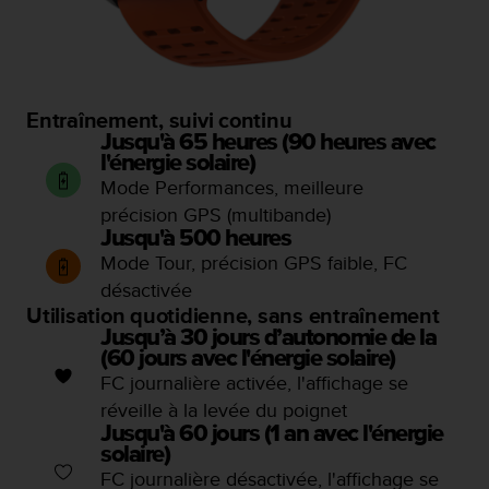
i
o
n
s
d
Entraînement, suivi continu
e
Jusqu'à 65 heures (90 heures avec
c
l'énergie solaire)
e
Mode Performances, meilleure
s
précision GPS (multibande)
i
Jusqu'à 500 heures
t
e
Mode Tour, précision GPS faible, FC
W
désactivée
e
Utilisation quotidienne, sans entraînement
b
Jusqu’à 30 jours d’autonomie de la
.
(60 jours avec l'énergie solaire)
FC journalière activée, l'affichage se
réveille à la levée du poignet
Jusqu'à 60 jours (1 an avec l'énergie
solaire)
FC journalière désactivée, l'affichage se