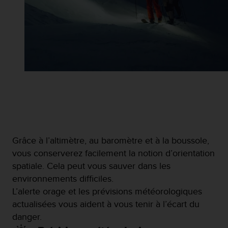
-
v
o
u
s
a
u
S
e
r
v
i
c
Grâce à l’altimètre, au baromètre et à la boussole,
e
c
vous conserverez facilement la notion d’orientation
l
spatiale. Cela peut vous sauver dans les
i
environnements difficiles.
e
L’alerte orage et les prévisions météorologiques
n
t
actualisées vous aident à vous tenir à l’écart du
s
danger.
a