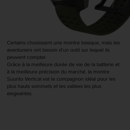
l
i
t
y
G
u
i
Certains choisissent une montre basique, mais les
d
e
aventuriers ont besoin d’un outil sur lequel ils
l
peuvent compter.
i
Grâce à la meilleure durée de vie de la batterie et
n
à la meilleure précision du marché, la montre
e
s
Suunto Vertical est le compagnon idéal pour les
,
plus hauts sommets et les vallées les plus
W
exigeantes.
C
A
G
)
2
.