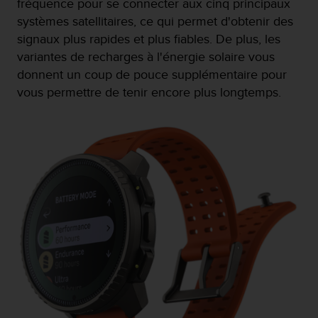
fréquence pour se connecter aux cinq principaux
s
p
systèmes satellitaires, ce qui permet d'obtenir des
o
signaux plus rapides et plus fiables. De plus, les
u
variantes de recharges à l'énergie solaire vous
r
donnent un coup de pouce supplémentaire pour
a
c
vous permettre de tenir encore plus longtemps.
c
é
d
e
r
a
u
x
i
n
f
o
r
m
a
t