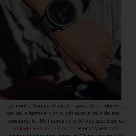
0
9
0
0
(
a
p
p
e
l
g
r
a
t
u
i
t
)
La montre Suunto Vertical dispose d’une durée de
s
vie de la batterie bien supérieure à celle de ses
i
concurrents : 85 heures de suivi des exercices sur
v
le réglage GPS le plus précis
avec les versions
o
u
solaires et solaire en titane, et 60 heures avec la