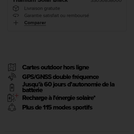
Titanium Solar Black
SS050858000
e
s
Livraison gratuite
i
Garantie satisfait ou remboursé
t
Comparer
e
W
e
b
a
u
n
i
Cartes outdoor hors ligne
v
GPS/GNSS double fréquence
e
Jusqu’à 60 jours d’autonomie de la
a
batterie
u
A
Recharge à l'énergie solaire*
A
Plus de 115 modes sportifs
d
e
c
o
n