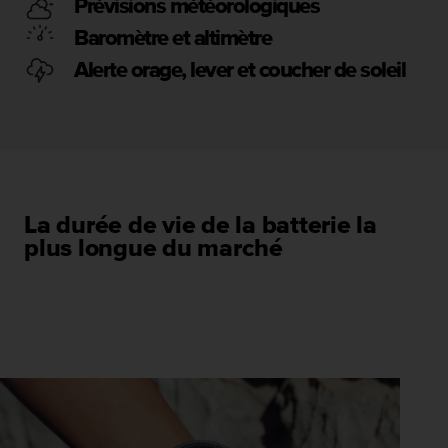
Prévisions météorologiques
u
x
Baromètre et altimètre
É
Alerte orage, lever et coucher de soleil
t
a
t
s
-
U
n
i
La durée de vie de la batterie la
s
plus longue du marché
a
u
+
1
8
5
5
2
5
8