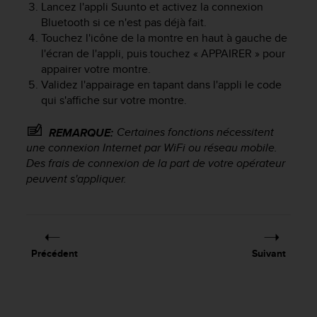
Lancez l'appli Suunto et activez la connexion
f
Bluetooth si ce n'est pas déjà fait.
o
Touchez l'icône de la montre en haut à gauche de
r
m
l'écran de l'appli, puis touchez « APPAIRER » pour
i
appairer votre montre.
t
Validez l'appairage en tapant dans l'appli le code
é
qui s'affiche sur votre montre.
a
u
Certaines fonctions nécessitent
REMARQUE:
x
une connexion Internet par WiFi ou réseau mobile.
d
Des frais de connexion de la part de votre opérateur
i
peuvent s'appliquer.
r
e
c
t
i
v
Précédent
Suivant
e
s
d
'