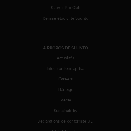
l
Suunto Pro Club
i
t
Remise étudiante Suunto
y
G
u
i
d
À PROPOS DE SUUNTO
e
l
Actualités
i
n
Infos sur l'entreprise
e
s
Careers
,
Héritage
W
C
Media
A
G
Sustainability
)
2
Déclarations de conformité UE
.