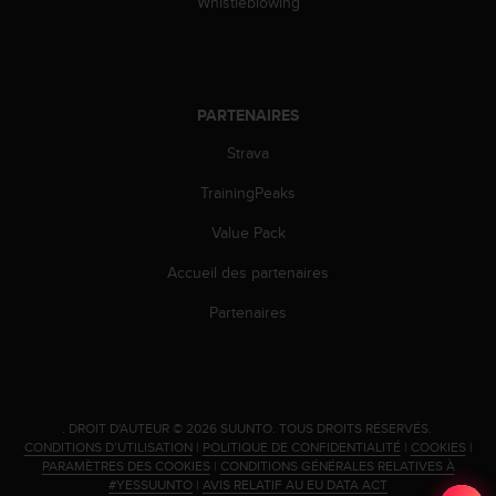
0
Whistleblowing
a
i
n
s
i
PARTENAIRES
q
Strava
u
'
TrainingPeaks
à
a
Value Pack
s
s
Accueil des partenaires
u
r
Partenaires
e
r
s
a
c
.
DROIT D'AUTEUR © 2026 SUUNTO.
TOUS DROITS RÉSERVÉS.
o
CONDITIONS D’UTILISATION
|
POLITIQUE DE CONFIDENTIALITÉ
|
COOKIES
|
n
PARAMÈTRES DES COOKIES
|
CONDITIONS GÉNÉRALES RELATIVES À
#YESSUUNTO
|
AVIS RELATIF AU EU DATA ACT
f