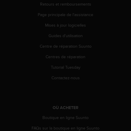
Retours et remboursements
e
b
Page principale de l'assistance
(
W
Mises à jour logicielles
e
b
Guides d'utilisation
C
o
Centre de réparation Suunto
n
Centres de réparation
t
e
Tutorial Tuesday
n
t
Contactez-nous
A
c
c
e
s
OÙ ACHETER
s
i
Boutique en ligne Suunto
b
i
FAQs sur la boutique en ligne Suunto