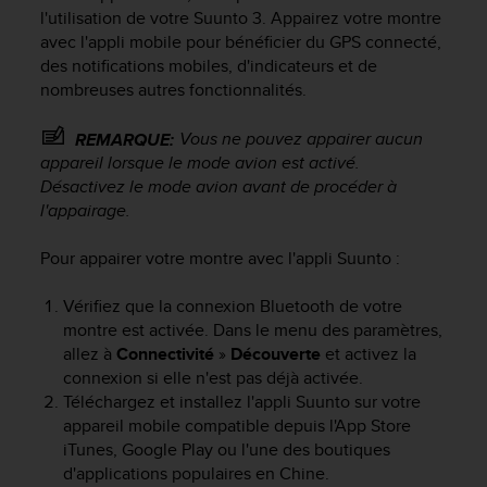
e
l'utilisation de votre
Suunto 3
. Appairez votre montre
s
avec l'appli mobile pour bénéficier du GPS connecté,
i
des notifications mobiles, d'indicateurs et de
t
nombreuses autres fonctionnalités.
e
W
e
Vous ne pouvez appairer aucun
REMARQUE:
b
appareil lorsque le mode avion est activé.
a
Désactivez le mode avion avant de procéder à
u
l'appairage.
n
i
Pour appairer votre montre avec l'appli Suunto :
v
e
Vérifiez que la connexion Bluetooth de votre
a
u
montre est activée. Dans le menu des paramètres,
A
allez à
Connectivité
»
Découverte
et activez la
A
connexion si elle n'est pas déjà activée.
d
Téléchargez et installez l'appli Suunto sur votre
e
appareil mobile compatible depuis l'App Store
c
iTunes, Google Play ou l'une des boutiques
o
d'applications populaires en Chine.
n