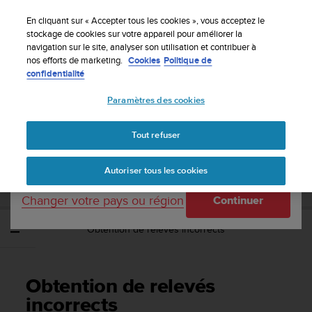
S
Inscrivez-vous à la newsletter et obtenez 5% de
u
En cliquant sur « Accepter tous les cookies », vous acceptez le
remise
| Retours faciles
u
stockage de cookies sur votre appareil pour améliorer la
Votre pays ou région :
navigation sur le site, analyser son utilisation et contribuer à
n
nos efforts de marketing.
Cookies
Politique de
t
confidentialité
o
United States
s
Paramètres des cookies
'
Accueil
Assistance
Suunto Ambit2
Guide d'utilisation - 2.1
e
Currency: $ (USD)
n
Tout refuser
g
Shipping only to United States
SUUNTO AMBIT2 GUIDE D'UTILISATION -
a
2.1
Autoriser tous les cookies
g
e
Changer votre pays ou région
Continuer
à
a
Obtention de relevés incorrects
m
e
n
e
Obtention de relevés
r
c
incorrects