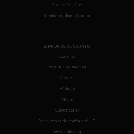
0
Suunto Pro Club
a
i
Remise étudiante Suunto
n
s
i
q
u
À PROPOS DE SUUNTO
'
à
Actualités
a
s
Infos sur l'entreprise
s
Careers
u
r
Héritage
e
r
Media
s
a
Sustainability
c
o
Déclarations de conformité UE
n
Whistleblowing
f