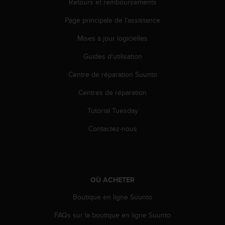
Retours et remboursements
l
i
Page principale de l'assistance
t
y
Mises à jour logicielles
G
u
Guides d'utilisation
i
Centre de réparation Suunto
d
e
Centres de réparation
l
i
Tutorial Tuesday
n
e
Contactez-nous
s
,
W
C
A
OÙ ACHETER
G
)
Boutique en ligne Suunto
2
FAQs sur la boutique en ligne Suunto
.