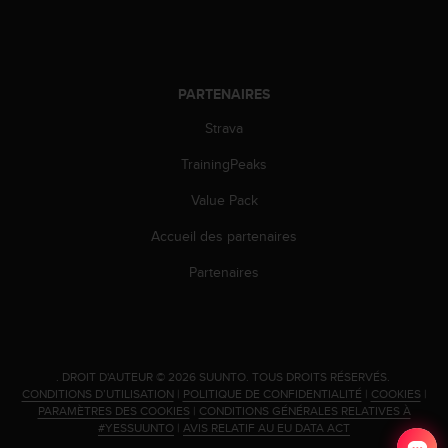
o
r
m
i
t
PARTENAIRES
é
Strava
a
u
TrainingPeaks
x
a
Value Pack
u
t
Accueil des partenaires
r
Partenaires
e
s
n
o
r
m
.
DROIT D'AUTEUR © 2026 SUUNTO.
TOUS DROITS RÉSERVÉS.
e
CONDITIONS D’UTILISATION
|
POLITIQUE DE CONFIDENTIALITÉ
|
COOKIES
|
PARAMÈTRES DES COOKIES
|
CONDITIONS GÉNÉRALES RELATIVES À
s
#YESSUUNTO
|
AVIS RELATIF AU EU DATA ACT
d