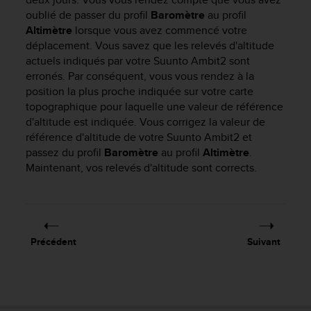
a
oublié de passer du profil
Baromètre
au profil
c
Altimètre
lorsque vous avez commencé votre
c
déplacement. Vous savez que les relevés d'altitude
e
s
actuels indiqués par votre
Suunto Ambit2
sont
s
erronés. Par conséquent, vous vous rendez à la
i
position la plus proche indiquée sur votre carte
b
topographique pour laquelle une valeur de référence
i
d'altitude est indiquée. Vous corrigez la valeur de
l
référence d'altitude de votre
Suunto Ambit2
et
i
passez du profil
Baromètre
au profil
Altimètre
.
t
Maintenant, vos relevés d'altitude sont corrects.
é
d
u
c
o
n
Précédent
Suivant
t
e
n
u
W