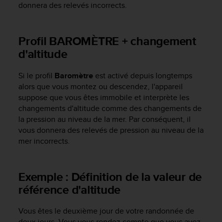
donnera des relevés incorrects.
f
o
r
m
Profil BAROMÈTRE + changement
i
d'altitude
t
é
Si le profil
Baromètre
est activé depuis longtemps
a
alors que vous montez ou descendez, l'appareil
u
x
suppose que vous êtes immobile et interprète les
d
changements d'altitude comme des changements de
i
la pression au niveau de la mer. Par conséquent, il
r
vous donnera des relevés de pression au niveau de la
e
mer incorrects.
c
t
i
Exemple : Définition de la valeur de
v
e
référence d'altitude
s
d
Vous êtes le deuxième jour de votre randonnée de
'
deux jours. Vous vous rendez compte que vous avez