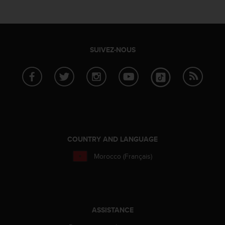
e
b
(
W
e
SUIVEZ-NOUS
b
C
o
n
t
e
n
t
COUNTRY AND LANGUAGE
A
c
Morocco (Français)
c
e
s
s
i
b
ASSISTANCE
i