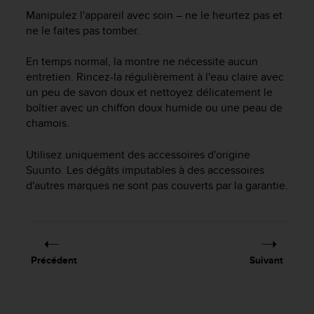
e
Manipulez l'appareil avec soin – ne le heurtez pas et
s
i
ne le faites pas tomber.
t
e
En temps normal, la montre ne nécessite aucun
W
entretien. Rincez-la régulièrement à l'eau claire avec
e
un peu de savon doux et nettoyez délicatement le
b
boîtier avec un chiffon doux humide ou une peau de
a
chamois.
u
n
Utilisez uniquement des accessoires d'origine
i
Suunto. Les dégâts imputables à des accessoires
v
e
d'autres marques ne sont pas couverts par la garantie.
a
u
A
A
d
Précédent
Suivant
e
c
o
n