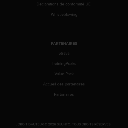
l
Déclarations de conformité UE
i
t
Whistleblowing
y
G
u
i
d
PARTENAIRES
e
Strava
l
i
TrainingPeaks
n
e
Value Pack
s
,
Accueil des partenaires
W
C
Partenaires
A
G
)
2
.
.
DROIT D'AUTEUR © 2026 SUUNTO.
TOUS DROITS RÉSERVÉS.