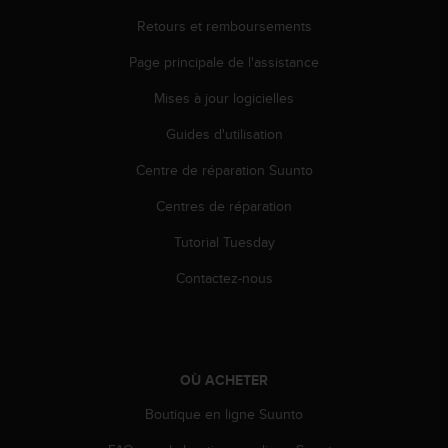
a
c
Retours et remboursements
c
Page principale de l'assistance
e
s
Mises à jour logicielles
s
i
Guides d'utilisation
b
i
Centre de réparation Suunto
l
i
Centres de réparation
t
Tutorial Tuesday
é
d
Contactez-nous
u
c
o
n
t
OÙ ACHETER
e
n
Boutique en ligne Suunto
u
W