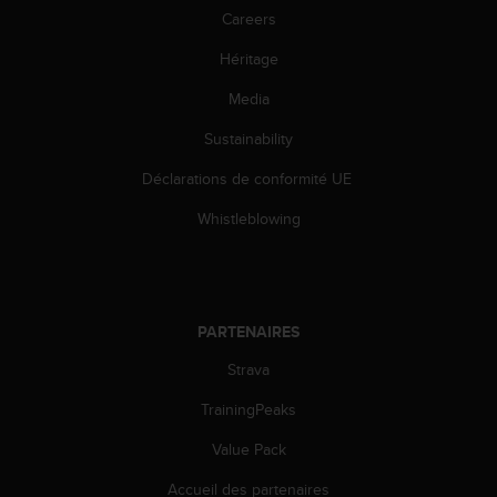
l
Careers
i
t
Héritage
y
Media
G
u
Sustainability
i
d
Déclarations de conformité UE
e
l
Whistleblowing
i
n
e
s
,
PARTENAIRES
W
C
Strava
A
TrainingPeaks
G
)
Value Pack
2
.
Accueil des partenaires