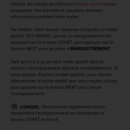
e
Utilisez les modes sportifs (voir
Modes sportifs
) pour
s
enregistrer des activités et visualiser diverses
i
informations pendant votre sortie.
t
e
Par défaut, votre
Suunto Traverse
comporte un mode
W
e
sportif,
TXT HIKING
. Lancez un enregistrement en
b
appuyant sur le bouton
START
, puis appuyez sur le
a
bouton
NEXT
pour accéder à
ENREGISTREMENT
.
u
n
Tant qu'il n'y a qu'un seul mode sportif dans la
i
montre, l'enregistrement démarre immédiatement. Si
v
vous ajoutez d'autres modes sportifs, vous devrez
e
sélectionner le mode sportif que vous voulez utiliser,
a
puis appuyer sur le bouton
NEXT
pour lancer
u
l'enregistrement.
A
A
d
Vous pouvez également lancer
CONSEIL:
e
rapidement l'enregistrement en maintenant le
c
bouton
START
enfoncé.
o
n