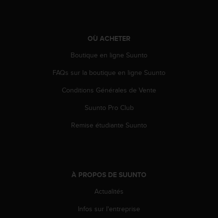
e
b
(
W
OÙ ACHETER
e
Boutique en ligne Suunto
b
C
FAQs sur la boutique en ligne Suunto
o
n
Conditions Générales de Vente
t
e
Suunto Pro Club
n
Remise étudiante Suunto
t
A
c
c
e
s
À PROPOS DE SUUNTO
s
Actualités
i
b
Infos sur l'entreprise
i