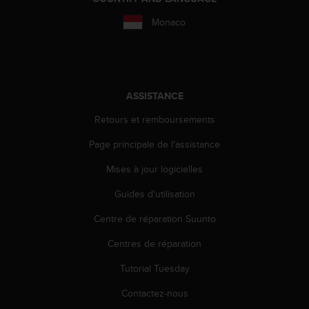
a
c
Monaco
c
e
s
s
i
ASSISTANCE
b
i
Retours et remboursements
l
i
Page principale de l'assistance
t
Mises à jour logicielles
é
d
Guides d'utilisation
u
c
Centre de réparation Suunto
o
n
Centres de réparation
t
e
Tutorial Tuesday
n
Contactez-nous
u
W