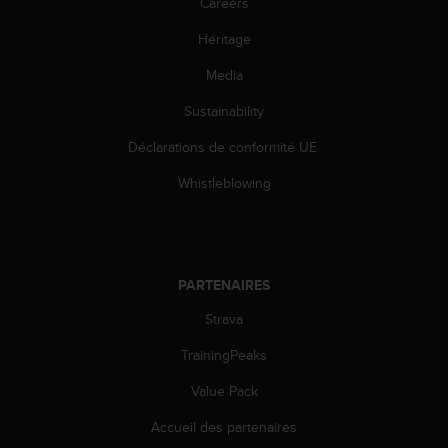
Careers
l
i
Héritage
t
y
Media
G
u
Sustainability
i
Déclarations de conformité UE
d
e
Whistleblowing
l
i
n
e
s
PARTENAIRES
,
W
Strava
C
A
TrainingPeaks
G
)
Value Pack
2
Accueil des partenaires
.