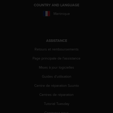
a
COUNTRY AND LANGUAGE
c
c
Martinique
e
s
s
i
b
ASSISTANCE
i
l
Retours et remboursements
i
t
Page principale de l'assistance
é
d
Mises à jour logicielles
u
Guides d'utilisation
c
o
Centre de réparation Suunto
n
t
Centres de réparation
e
n
Tutorial Tuesday
u
W
Contactez-nous