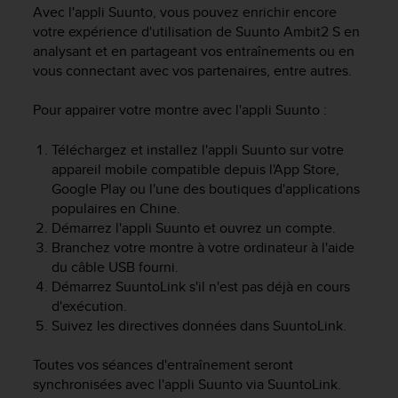
e
Avec l'appli Suunto, vous pouvez enrichir encore
s
votre expérience d'utilisation de
Suunto Ambit2 S
en
i
analysant et en partageant vos entraînements ou en
t
vous connectant avec vos partenaires, entre autres.
e
W
e
Pour appairer votre montre avec l'appli Suunto :
b
a
Téléchargez et installez l'appli Suunto sur votre
u
appareil mobile compatible depuis l'App Store,
n
Google Play ou l'une des boutiques d'applications
i
populaires en Chine.
v
Démarrez l'appli Suunto et ouvrez un compte.
e
Branchez votre montre à votre ordinateur à l'aide
a
du câble USB fourni.
u
Démarrez SuuntoLink s'il n'est pas déjà en cours
A
A
d'exécution.
d
Suivez les directives données dans SuuntoLink.
e
c
Toutes vos séances d'entraînement seront
o
synchronisées avec l'appli Suunto via SuuntoLink.
n