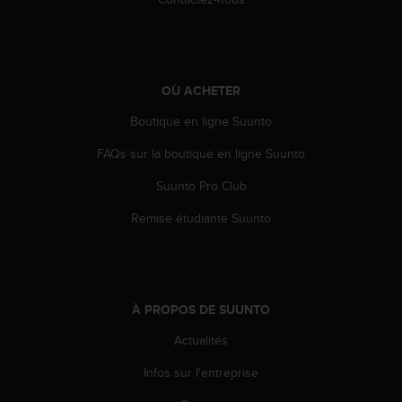
e
b
(
W
e
OÙ ACHETER
b
Boutique en ligne Suunto
C
o
FAQs sur la boutique en ligne Suunto
n
t
Suunto Pro Club
e
n
Remise étudiante Suunto
t
A
c
c
e
À PROPOS DE SUUNTO
s
s
Actualités
i
Infos sur l'entreprise
b
i