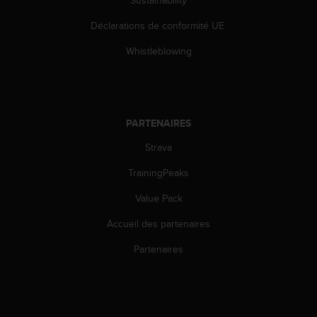
Sustainability
l
i
Déclarations de conformité UE
t
y
Whistleblowing
G
u
i
d
e
PARTENAIRES
l
Strava
i
n
TrainingPeaks
e
s
Value Pack
,
W
Accueil des partenaires
C
A
Partenaires
G
)
2
.