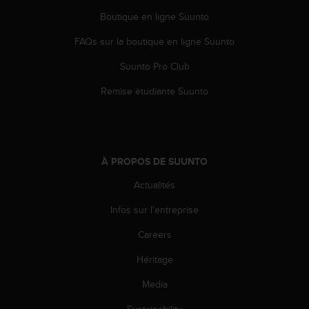
e
Boutique en ligne Suunto
b
(
FAQs sur la boutique en ligne Suunto
W
Suunto Pro Club
e
b
Remise étudiante Suunto
C
o
n
t
e
À PROPOS DE SUUNTO
n
t
Actualités
A
c
Infos sur l'entreprise
c
e
Careers
s
Héritage
s
i
Media
b
i