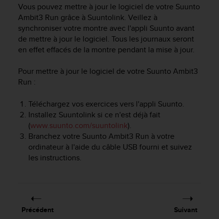
e
Vous pouvez mettre à jour le logiciel de votre
Suunto
s
Ambit3 Run
grâce à Suuntolink. Veillez à
i
synchroniser votre montre avec l'appli Suunto avant
t
de mettre à jour le logiciel. Tous les journaux seront
e
en effet effacés de la montre pendant la mise à jour.
W
e
b
Pour mettre à jour le logiciel de votre
Suunto Ambit3
a
Run
:
u
n
Téléchargez vos exercices vers l'appli Suunto.
i
Installez Suuntolink si ce n'est déjà fait
v
(
www.suunto.com/suuntolink
).
e
Branchez votre
Suunto Ambit3 Run
à votre
a
ordinateur à l'aide du câble USB fourni et suivez
u
les instructions.
A
A
d
e
c
o
Précédent
Suivant
n