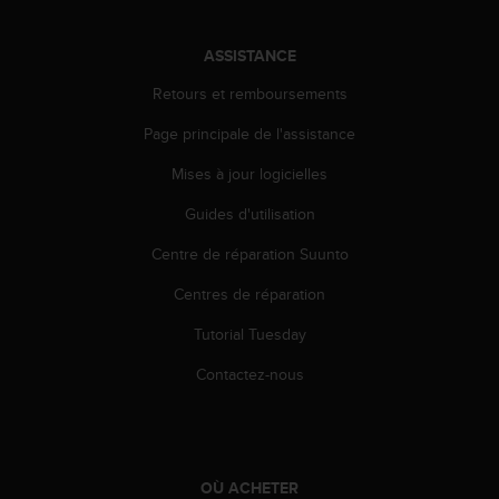
a
c
c
ASSISTANCE
e
Retours et remboursements
s
s
Page principale de l'assistance
i
b
Mises à jour logicielles
i
l
Guides d'utilisation
i
t
Centre de réparation Suunto
é
Centres de réparation
d
u
Tutorial Tuesday
c
o
Contactez-nous
n
t
e
n
u
OÙ ACHETER
W