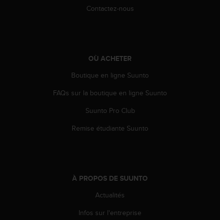
l
Contactez-nous
i
t
y
G
u
OÙ ACHETER
i
d
Boutique en ligne Suunto
e
l
FAQs sur la boutique en ligne Suunto
i
Suunto Pro Club
n
e
Remise étudiante Suunto
s
,
W
C
A
À PROPOS DE SUUNTO
G
)
Actualités
2
.
Infos sur l'entreprise