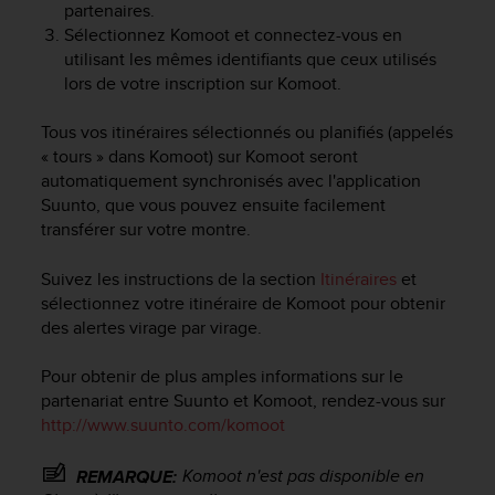
partenaires.
f
Sélectionnez Komoot et connectez-vous en
o
utilisant les mêmes identifiants que ceux utilisés
r
m
lors de votre inscription sur Komoot.
i
t
Tous vos itinéraires sélectionnés ou planifiés (appelés
é
« tours » dans Komoot) sur Komoot seront
a
automatiquement synchronisés avec l'application
u
Suunto, que vous pouvez ensuite facilement
x
transférer sur votre montre.
d
i
Suivez les instructions de la section
Itinéraires
et
r
sélectionnez votre itinéraire de Komoot pour obtenir
e
c
des alertes virage par virage.
t
i
Pour obtenir de plus amples informations sur le
v
partenariat entre Suunto et Komoot, rendez-vous sur
e
http://www.suunto.com/komoot
s
d
Komoot n'est pas disponible en
REMARQUE:
'