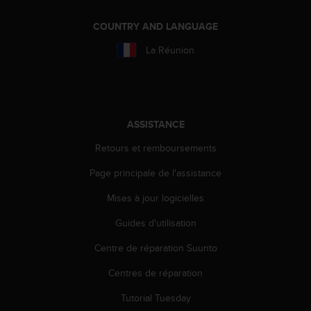
e
b
COUNTRY AND LANGUAGE
(
La Réunion
W
e
b
C
o
n
ASSISTANCE
t
Retours et remboursements
e
n
Page principale de l'assistance
t
A
Mises à jour logicielles
c
c
Guides d'utilisation
e
s
Centre de réparation Suunto
s
Centres de réparation
i
b
Tutorial Tuesday
i