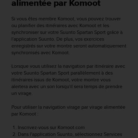
e
alimentée par Komoot
s
i
Si vous êtes membre Komoot, vous pouvez trouver
t
ou planifier des itinéraires avec Komoot et les
e
W
synchroniser sur votre
Suunto Spartan Sport
grâce à
e
l'application Suunto. De plus, vos exercices
b
enregistrés sur votre montre seront automatiquement
a
synchronisés avec Komoot.
u
n
Lorsque vous utilisez la navigation par itinéraire avec
i
votre
Suunto Spartan Sport
parallèlement à des
v
itinéraires issus de Komoot, votre montre vous
e
alertera avec un son lorsqu'il sera temps de prendre
a
u
un virage.
A
A
Pour utiliser la navigation virage par virage alimentée
d
par Komoot :
e
c
Inscrivez-vous sur Komoot.com
o
Dans l'application Suunto, sélectionnez Services
n