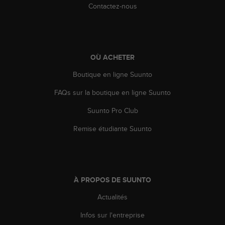
l
Contactez-nous
i
t
y
G
u
OÙ ACHETER
i
Boutique en ligne Suunto
d
e
FAQs sur la boutique en ligne Suunto
l
i
Suunto Pro Club
n
e
Remise étudiante Suunto
s
,
W
C
A
À PROPOS DE SUUNTO
G
)
Actualités
2
Infos sur l'entreprise
.