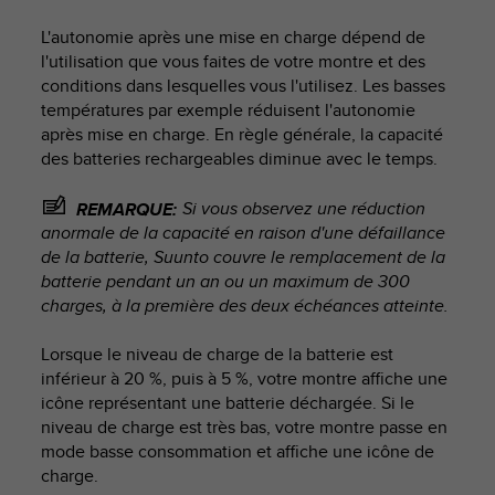
e
s
L'autonomie après une mise en charge dépend de
i
l'utilisation que vous faites de votre montre et des
t
conditions dans lesquelles vous l'utilisez. Les basses
e
températures par exemple réduisent l'autonomie
W
après mise en charge. En règle générale, la capacité
e
b
des batteries rechargeables diminue avec le temps.
a
u
Si vous observez une réduction
REMARQUE:
n
anormale de la capacité en raison d'une défaillance
i
de la batterie, Suunto couvre le remplacement de la
v
batterie pendant un an ou un maximum de 300
e
charges, à la première des deux échéances atteinte.
a
u
Lorsque le niveau de charge de la batterie est
A
inférieur à 20 %, puis à 5 %, votre montre affiche une
A
d
icône représentant une batterie déchargée. Si le
e
niveau de charge est très bas, votre montre passe en
c
mode basse consommation et affiche une icône de
o
charge.
n