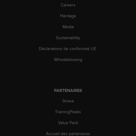
0
Careers
a
i
Héritage
n
s
Media
i
q
Sustainability
u
Déclarations de conformité UE
'
à
Whistleblowing
a
s
s
u
r
PARTENAIRES
e
r
Strava
s
a
TrainingPeaks
c
o
Value Pack
n
Accueil des partenaires
f