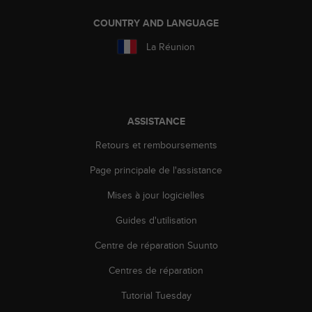
e
COUNTRY AND LANGUAGE
b
(
La Réunion
W
e
b
C
o
ASSISTANCE
n
t
Retours et remboursements
e
n
Page principale de l'assistance
t
A
Mises à jour logicielles
c
Guides d'utilisation
c
e
Centre de réparation Suunto
s
s
Centres de réparation
i
b
Tutorial Tuesday
i