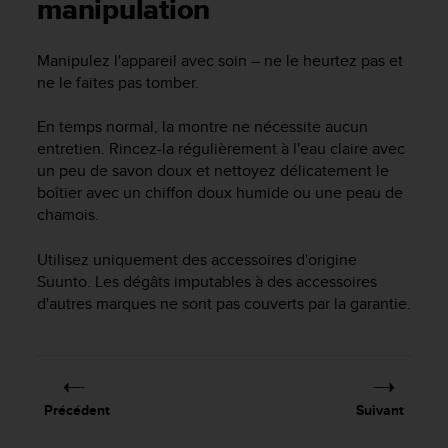
e
manipulation
s
i
Manipulez l'appareil avec soin – ne le heurtez pas et
t
ne le faites pas tomber.
e
W
e
En temps normal, la montre ne nécessite aucun
b
entretien. Rincez-la régulièrement à l'eau claire avec
a
un peu de savon doux et nettoyez délicatement le
u
boîtier avec un chiffon doux humide ou une peau de
n
chamois.
i
v
Utilisez uniquement des accessoires d'origine
e
Suunto. Les dégâts imputables à des accessoires
a
u
d'autres marques ne sont pas couverts par la garantie.
A
A
d
e
c
Précédent
Suivant
o
n