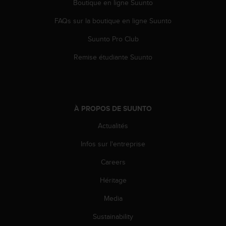
Boutique en ligne Suunto
e
b
FAQs sur la boutique en ligne Suunto
(
W
Suunto Pro Club
e
Remise étudiante Suunto
b
C
o
n
t
À PROPOS DE SUUNTO
e
n
Actualités
t
A
Infos sur l'entreprise
c
c
Careers
e
s
Héritage
s
Media
i
b
Sustainability
i