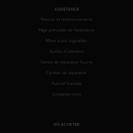
a
c
ASSISTANCE
c
e
Retours et remboursements
s
Page principale de l'assistance
s
i
Mises à jour logicielles
b
i
Guides d'utilisation
l
i
Centre de réparation Suunto
t
é
Centres de réparation
d
Tutorial Tuesday
u
c
Contactez-nous
o
n
t
e
n
OÙ ACHETER
u
W