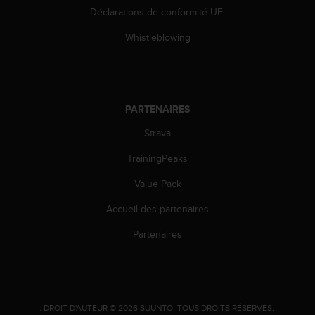
l
Déclarations de conformité UE
i
t
Whistleblowing
y
G
u
i
d
PARTENAIRES
e
l
Strava
i
TrainingPeaks
n
e
Value Pack
s
,
Accueil des partenaires
W
C
Partenaires
A
G
)
2
.
.
DROIT D'AUTEUR © 2026 SUUNTO.
TOUS DROITS RÉSERVÉS.