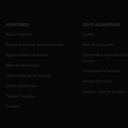
A
c
c
e
ASSISTENZA
DOVE ACQUISTARE
s
s
Resi e rimborsi
Outlet
i
Pagina principale dell'assistenza
Web Shop Suunto
b
i
Aggiornamenti software
Domande e risposte sul
l
Suunto
i
Manuali dell'utente
t
Condizioni di vendita
y
Centro riparazioni Suunto
G
Suunto Pro Club
u
Centri assistenza
i
Suunto - Sconto studenti
Tutorial Tuesday
d
e
Contatti
l
i
n
e