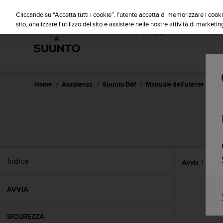
S
u
Cliccando su “Accetta tutti i cookie”, l'utente accetta di memorizzare i cooki
u
sito, analizzare l'utilizzo del sito e assistere nelle nostre attività di marketin
n
t
o
s
i
i
Home
Assistenza
Suunto D4f
Manuale dell'utente -
m
p
e
g
n
a
p
Indice
Avvia
Funzi
e
r
a
AVVIA
s
s
i
SICUREZZA