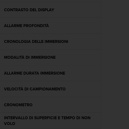
a
g
CONTRASTO DEL DISPLAY
g
i
ALLARME PROFONDITÀ
u
n
g
CRONOLOGIA DELLE IMMERSIONI
a
i
l
MODALITÀ DI IMMERSIONE
l
i
v
ALLARME DURATA IMMERSIONE
e
l
VELOCITÀ DI CAMPIONAMENTO
l
o
A
CRONOMETRO
A
d
INTERVALLO DI SUPERFICIE E TEMPO DI NON
i
VOLO
c