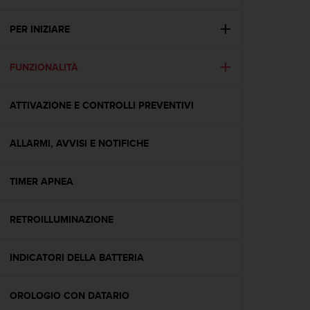
c
u
r
PER INIZIARE
a
r
FUNZIONALITÀ
e
c
h
ATTIVAZIONE E CONTROLLI PREVENTIVI
e
q
u
ALLARMI, AVVISI E NOTIFICHE
e
s
t
TIMER APNEA
o
s
RETROILLUMINAZIONE
i
t
o
INDICATORI DELLA BATTERIA
w
e
b
OROLOGIO CON DATARIO
r