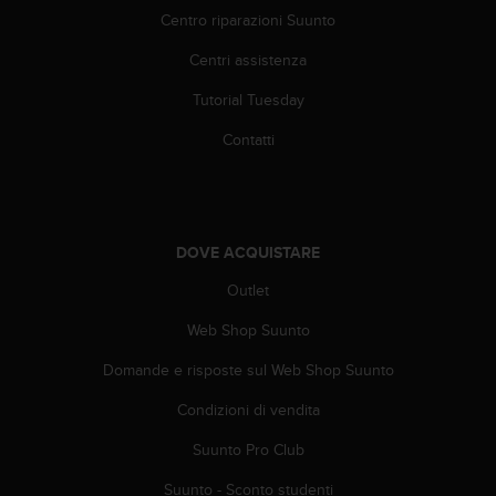
A
Centro riparazioni Suunto
c
Centri assistenza
c
e
Tutorial Tuesday
s
s
Contatti
i
b
i
l
i
DOVE ACQUISTARE
t
y
Outlet
G
u
Web Shop Suunto
i
Domande e risposte sul Web Shop Suunto
d
e
Condizioni di vendita
l
i
Suunto Pro Club
n
e
Suunto - Sconto studenti