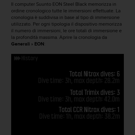
c
Il computer
Suunto EON Steel Black
memorizza in
u
ordine cronologico tutte le immersioni effettuate. La
r
cronologia è suddivisa in base al tipo di immersione
a
utilizzato. Per ogni tipologia il dispositivo memorizza
r
il numero di immersioni, le ore totali di immersione e
e
c
la profondità massima. Aprire la cronologia da
h
Generali
»
EON
:
e
q
u
e
s
t
o
s
i
t
o
w
e
b
r