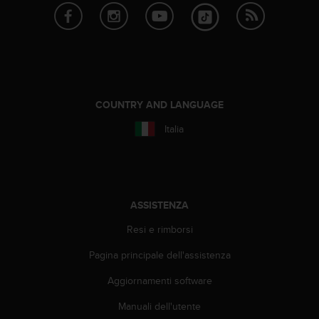
o
n
f
o
r
m
i
t
COUNTRY AND LANGUAGE
à
Italia
a
l
l
e
W
e
ASSISTENZA
b
Resi e rimborsi
C
o
Pagina principale dell'assistenza
n
t
Aggiornamenti software
e
n
Manuali dell'utente
t