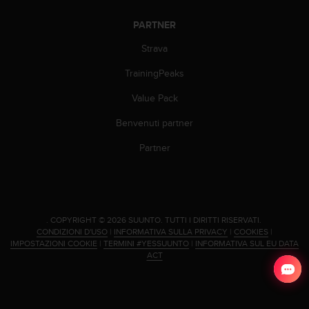
a
d
PARTNER
a
l
Strava
t
r
TrainingPeaks
i
s
Value Pack
t
Benvenuti partner
a
n
Partner
d
a
r
d
d
.
COPYRIGHT © 2026 SUUNTO.
TUTTI I DIRITTI RISERVATI.
i
CONDIZIONI D'USO
|
INFORMATIVA SULLA PRIVACY
|
COOKIES
|
a
IMPOSTAZIONI COOKIE
|
TERMINI #YESSUUNTO
|
INFORMATIVA SUL EU DATA
c
ACT
c
e
s
s