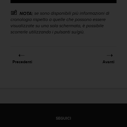
a
g
se sono disponibili più informazioni di
NOTA:
g
cronologia rispetto a quelle che possono essere
i
visualizzate su una sola schermata, è possibile
u
scorrerle utilizzando i pulsanti su/giù.
n
g
a
i
l
l
Precedenti
Avanti
i
v
e
l
l
o
A
A
d
i
SEGUICI
c