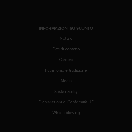
(
W
C
A
G
INFORMAZIONI SU SUUNTO
)
2
Notizie
.
Dati di contatto
0
e
Careers
l
a
Patrimonio e tradizione
c
o
Media
n
f
Sustainability
o
Dichiarazioni di Conformità UE
r
m
Whistleblowing
i
t
à