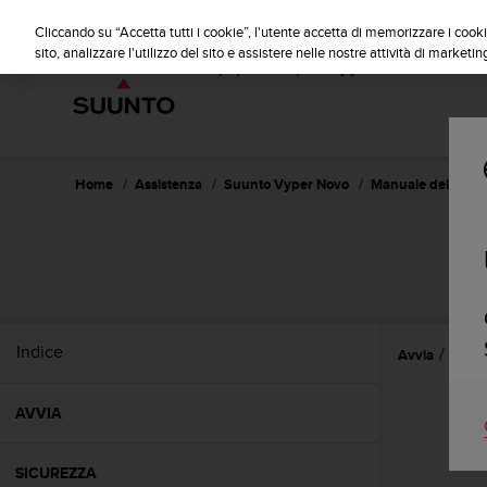
S
u
Cliccando su “Accetta tutti i cookie”, l'utente accetta di memorizzare i cooki
u
sito, analizzare l'utilizzo del sito e assistere nelle nostre attività di marketin
n
t
o
s
i
i
Home
Assistenza
Suunto Vyper Novo
Manuale dell'utent
m
p
e
g
n
a
p
Indice
Avvia
Funzi
e
r
a
AVVIA
s
s
i
SICUREZZA