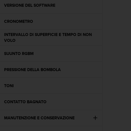
A
VERSIONE DEL SOFTWARE
c
c
CRONOMETRO
e
s
s
INTERVALLO DI SUPERFICIE E TEMPO DI NON
i
VOLO
b
i
SUUNTO RGBM
l
i
t
PRESSIONE DELLA BOMBOLA
y
G
TONI
u
i
d
CONTATTO BAGNATO
e
l
i
MANUTENZIONE E CONSERVAZIONE
n
e