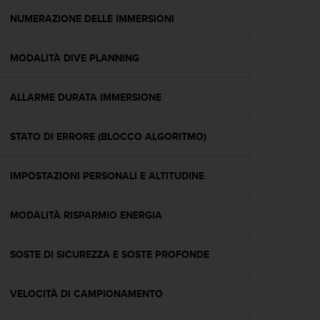
o
n
NUMERAZIONE DELLE IMMERSIONI
f
o
MODALITÀ DIVE PLANNING
r
m
i
ALLARME DURATA IMMERSIONE
t
à
a
STATO DI ERRORE (BLOCCO ALGORITMO)
l
l
e
IMPOSTAZIONI PERSONALI E ALTITUDINE
W
e
MODALITÀ RISPARMIO ENERGIA
b
C
o
SOSTE DI SICUREZZA E SOSTE PROFONDE
n
t
e
VELOCITÀ DI CAMPIONAMENTO
n
t