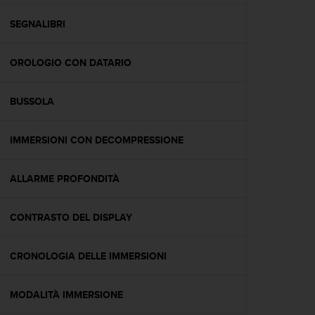
a
g
SEGNALIBRI
g
i
OROLOGIO CON DATARIO
u
n
g
BUSSOLA
a
i
l
IMMERSIONI CON DECOMPRESSIONE
l
i
v
ALLARME PROFONDITÀ
e
l
CONTRASTO DEL DISPLAY
l
o
A
CRONOLOGIA DELLE IMMERSIONI
A
d
i
MODALITÀ IMMERSIONE
c