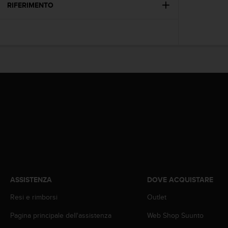
(
RIFERIMENTO
W
C
A
G
)
2
.
0
e
l
a
c
o
n
f
o
r
ASSISTENZA
DOVE ACQUISTARE
m
Resi e rimborsi
Outlet
i
t
Pagina principale dell'assistenza
Web Shop Suunto
à