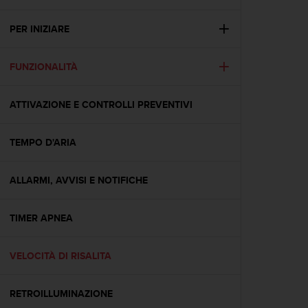
c
u
r
PER INIZIARE
a
r
FUNZIONALITÀ
e
c
h
ATTIVAZIONE E CONTROLLI PREVENTIVI
e
q
u
TEMPO D'ARIA
e
s
t
ALLARMI, AVVISI E NOTIFICHE
o
s
TIMER APNEA
i
t
o
VELOCITÀ DI RISALITA
w
e
b
RETROILLUMINAZIONE
r