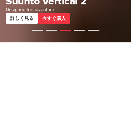
Suunto Vertical 2
Designed for adventure
詳しく見る
今すぐ購入
Suunto Apac Website User
スポーツ＆トレーニング
冒険
アウトドア
ダイブ
イヤホン
Benefits Survey
Thank you for taking the time to share your thoughts. Your
feedback will help us create a better shopping
スポーツとトレーニング
experience on our official website. All responses are
すべてを見る
anonymous and will only be used for research purposes.
1. Would you like Suunto Apac Website to offer custom
engraving services for the watches?
*