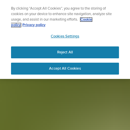
コ
ニュースレターに登録すると、5％オフになります。
By clicking “Accept All Cookies”, you agree to the storing of
ン
|返品無料
cookies on your device to enhance site navigation, analyze site
テ
usage, and assist in our marketing efforts.
Cookie
ン
policy
Privacy policy
ツ
SUUNTO
に
Cookies Settings
APAC
ス
キ
Reject All
ッ
プ
Accept All Cookies