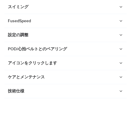
Suunto Race 2
スイミング
Suunto Run
Suunto Race S
FusedSpeed
Suunto Ocean
設定の調整
Suunto Race
POD/心拍ベルトとのペアリング
Suunto Vertical
Suunto 9 Peak Pro
アイコンをクリックします
Suunto 9 Peak
ケアとメンテナンス
Suunto 9
Suunto 7
技術仕様
Suunto 5 Peak
Suunto 5
Suunto 3
Suunto 3 Fitness