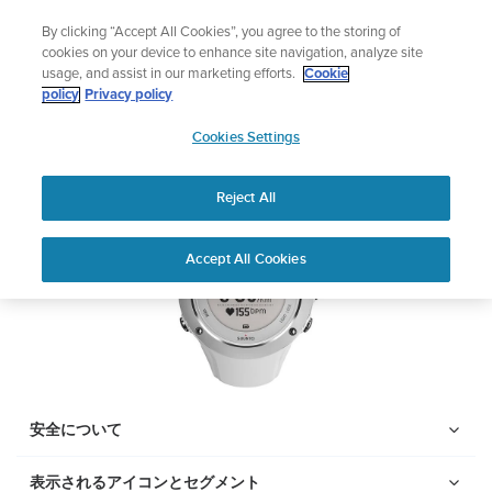
コ
ニュースレターに登録すると、5％オフになります。
By clicking “Accept All Cookies”, you agree to the storing of
ン
|返品無料
cookies on your device to enhance site navigation, analyze site
テ
usage, and assist in our marketing efforts.
Cookie
ン
Suunto AMBIT2 S
policy
Privacy policy
ツ
SUUNTO
に
Cookies Settings
APAC
ス
PDFをダウンロードする
キ
Reject All
ッ
プ
Home
サポー
ユーザーガ
Suunto AMBIT2 S ユーザー
Accept All Cookies
ト
イド
ガイド
ユーザーガイド
製品マニュアルを確認し、ハウツービデオを視聴し、Q&Aを読ん
で、Suunto 製品を最大限に活用してください。下のドロップダ
ウン メニューから製品を選択してください。
安全について
表示されるアイコンとセグメント