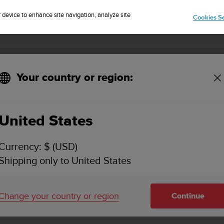
r device to enhance site navigation, analyze site
Cookies Se
SUUNTO 3 FITNESS 사용 설명서
Your country or region:
장치 정보
United States
Currency: $ (USD)
Shipping only to United States
장치 정보
Change your country or region
Continue
시계 소프트웨어 및 하드웨어의 세부 정보는
일반
»
소개
의 설