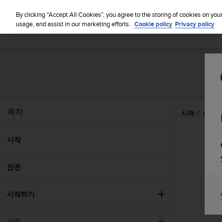
By clicking “Accept All Cookies”, you agree to the storing of cookies on you
usage, and assist in our marketing efforts.
Cookie policy
Privacy policy
목차
시작
설정
시작
안전
시작하기
설정