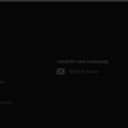
S
COUNTRY AND LANGUAGE
대한민국 (Korea)
aks
artners