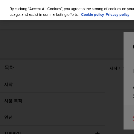
By clicking “Accept All Cookies”, you agree to the storing of cookies on you
usage, and assist in our marketing efforts.
Cookie policy
Privacy policy
목차
시작
기능
시작
사용 목적
안전
시작하기