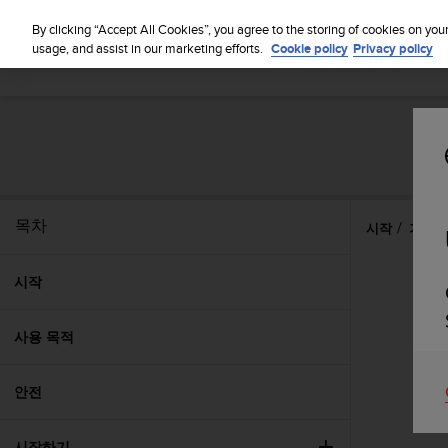
By clicking “Accept All Cookies”, you agree to the storing of cookies on you
usage, and assist in our marketing efforts.
Cookie policy
Privacy policy
목차
시작
기능
시작
사용 목적
안전
시작하기