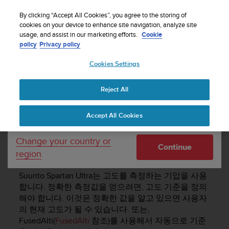
By clicking “Accept All Cookies”, you agree to the storing of
cookies on your device to enhance site navigation, analyze site
Your country or region:
usage, and assist in our marketing efforts.
Cookie
policy
Privacy policy
SUUNTO SPARTAN ULTRA 사용 설명서 -
2.6
Cookies Settings
United States
Reject All
Currency: $ (USD)
고도계
Shipping only to United States
Accept All Cookies
Change your country or
고도계
Continue
region
Suunto Spartan Ultra
는 고도를 측정하는 기압을 사용
합니다. 정확한 측정값을 얻으려면, 고도 기준을 정의
해야 합니다. 이것은 정확한 값을 알고 있으면 사용자
의 현재 고도가 될 수 있습니다. 또는,
FusedAlti(
FusedAlti
참조)를 사용해서 자동으로 기준