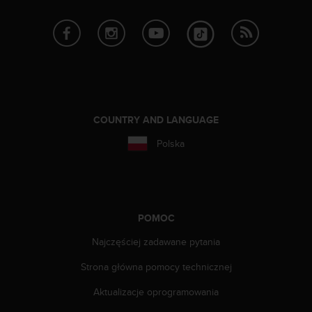
y
n
a
i
n
t
e
r
COUNTRY AND LANGUAGE
n
e
Polska
t
o
w
a
o
POMOC
s
i
Najczęściej zadawane pytania
ą
g
Strona główna pomocy technicznej
n
ę
Aktualizacje oprogramowania
ł