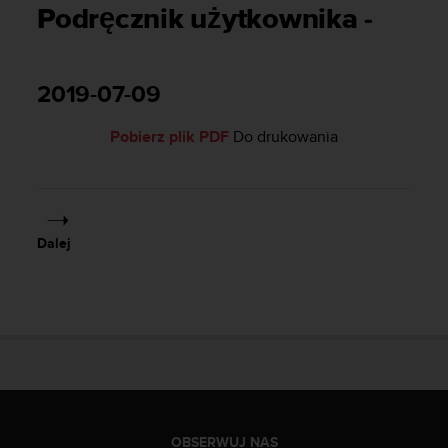
s
Podręcznik użytkownika -
t
a
r
a
2019-07-09
ń
,
Pobierz plik PDF
Do drukowania
a
b
y
n
i
n
Dalej
i
e
j
s
z
a
w
i
t
r
OBSERWUJ NAS