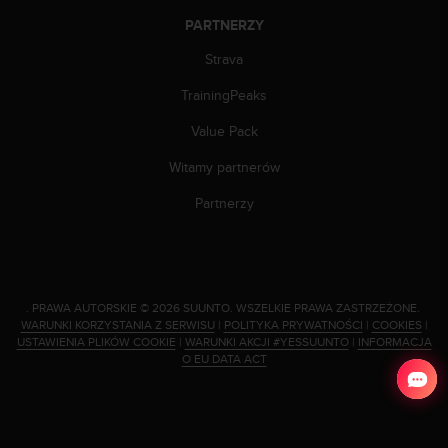
n
PARTNERZY
t
e
Strava
n
t
TrainingPeaks
A
c
Value Pack
c
Witamy partnerów
e
s
Partnerzy
s
i
b
i
l
.
PRAWA AUTORSKIE © 2026 SUUNTO.
WSZELKIE PRAWA ZASTRZEŻONE.
i
WARUNKI KORZYSTANIA Z SERWISU
|
POLITYKA PRYWATNOŚCI
|
COOKIES
|
t
USTAWIENIA PLIKÓW COOKIE
|
WARUNKI AKCJI #YESSUUNTO
|
INFORMACJA
y
O EU DATA ACT
G
u
i
d