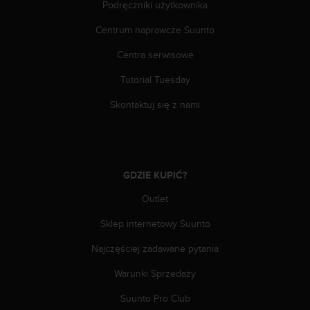
a
Podręczniki użytkownika
z
Centrum naprawcze Suunto
g
o
Centra serwisowe
d
n
Tutorial Tuesday
o
ś
Skontaktuj się z nami
ć
n
a
p
o
GDZIE KUPIĆ?
z
i
Outlet
o
Sklep internetowy Suunto
m
i
Najczęściej zadawane pytania
e
A
Warunki Sprzedaży
A
z
Suunto Pro Club
w