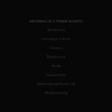
y
t
y
c
INFORMACJE O FIRMIE SUUNTO
z
n
Aktualności
y
Informacje o firmie
m
i
Careers
W
C
Dziedzictwo
A
G
Media
2
.
Sustainability
0
Deklaracja zgodności UE
(
W
Whistleblowing
e
b
C
o