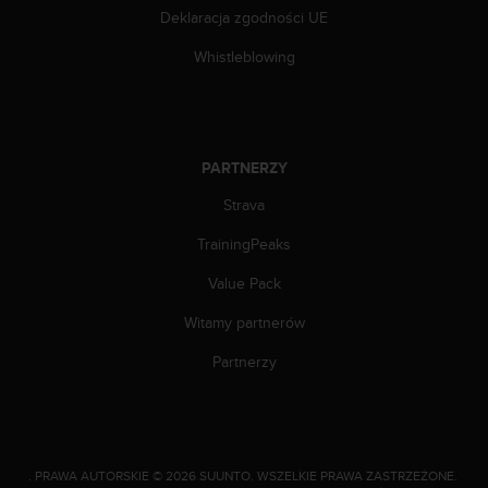
f
Deklaracja zgodności UE
o
r
Whistleblowing
m
a
c
j
i
PARTNERZY
w
Strava
t
e
TrainingPeaks
j
w
Value Pack
i
t
Witamy partnerów
r
y
Partnerzy
n
i
e
i
n
.
PRAWA AUTORSKIE © 2026 SUUNTO.
WSZELKIE PRAWA ZASTRZEŻONE.