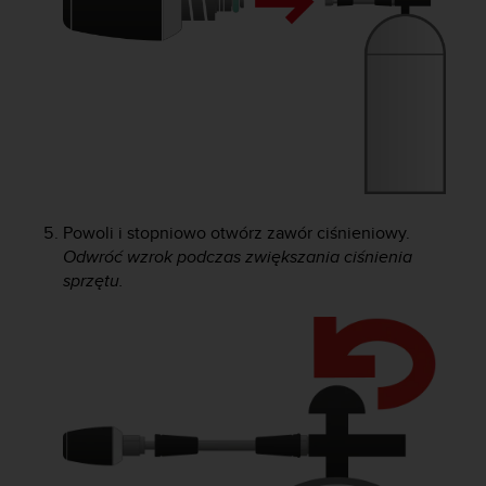
y
t
y
c
z
n
y
m
i
W
Powoli i stopniowo otwórz zawór ciśnieniowy.
C
Odwróć wzrok podczas zwiększania ciśnienia
A
sprzętu.
G
2
.
0
(
W
e
b
C
o