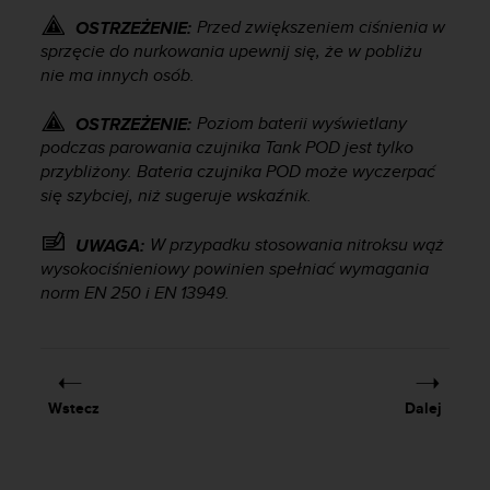
e
l
Przed zwiększeniem ciśnienia w
OSTRZEŻENIE:
i
sprzęcie do nurkowania upewnij się, że w pobliżu
n
nie ma innych osób.
e
s
Poziom baterii wyświetlany
OSTRZEŻENIE:
)
podczas parowania czujnika Tank POD jest tylko
,
przybliżony. Bateria czujnika POD może wyczerpać
a
się szybciej, niż sugeruje wskaźnik.
t
a
k
W przypadku stosowania nitroksu wąż
UWAGA:
ż
wysokociśnieniowy powinien spełniać wymagania
e
norm EN 250 i EN 13949.
b
y
o
d
p
Wstecz
Dalej
o
w
i
a