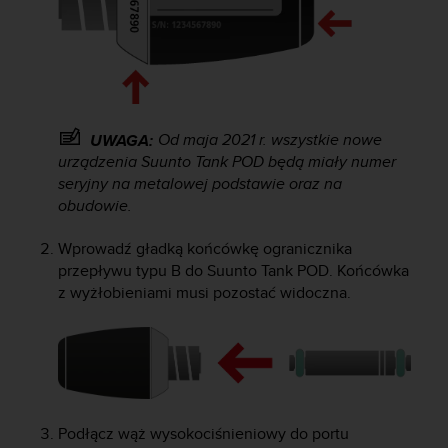
y
n
a
i
n
t
e
Od maja 2021 r. wszystkie nowe
UWAGA:
r
urządzenia
Suunto Tank POD
będą miały numer
n
seryjny na metalowej podstawie oraz na
e
obudowie.
t
o
Wprowadź gładką końcówkę ogranicznika
w
przepływu typu B do
Suunto Tank POD
. Końcówka
a
z wyżłobieniami musi pozostać widoczna.
o
s
i
ą
g
n
ę
Podłącz wąż wysokociśnieniowy do portu
ł