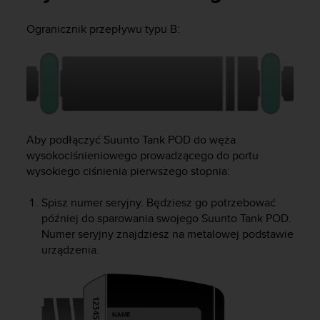
s
t
Ogranicznik przepływu typu B:
a
r
a
ń
,
a
b
y
Aby podłączyć
Suunto Tank POD
do węża
n
wysokociśnieniowego prowadzącego do portu
i
wysokiego ciśnienia pierwszego stopnia:
n
i
e
Spisz numer seryjny. Będziesz go potrzebować
j
później do sparowania swojego
Suunto Tank POD
.
s
Numer seryjny znajdziesz na metalowej podstawie
z
urządzenia.
a
w
i
t
r