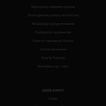
t
w
Najczęściej zadawane pytania
i
Strona główna pomocy technicznej
e
ń
Aktualizacje oprogramowania
d
o
Podręczniki użytkownika
s
t
Centrum naprawcze Suunto
ę
p
Centra serwisowe
u
Tutorial Tuesday
.
W
Skontaktuj się z nami
p
r
z
y
p
GDZIE KUPIĆ?
a
d
Outlet
k
u