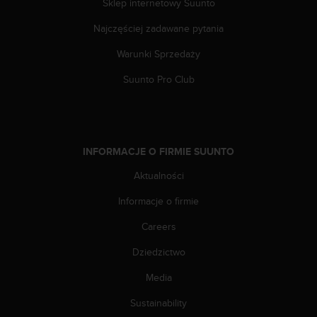
Sklep internetowy Suunto
p
r
Najczęściej zadawane pytania
o
Warunki Sprzedaży
b
l
Suunto Pro Club
e
m
ó
w
z
INFORMACJE O FIRMIE SUUNTO
d
o
Aktualności
s
t
Informacje o firmie
ę
p
Careers
e
Dziedzictwo
m
d
Media
o
i
Sustainability
n