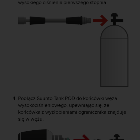
a
wysokiego ciśnienia pierwszego stopnia.
z
g
o
d
n
o
ś
ć
n
a
p
o
z
i
o
Podłącz
Suunto Tank POD
do końcówki węża
m
wysokociśnieniowego, upewniając się, że
i
końcówka z wyżłobieniami ogranicznika znajduje
e
się w wężu.
A
A
z
w