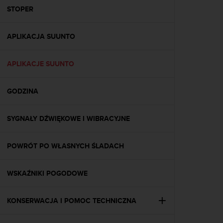
y
STOPER
t
y
APLIKACJA SUUNTO
c
z
n
APLIKACJE SUUNTO
y
m
i
GODZINA
W
C
A
SYGNAŁY DŹWIĘKOWE I WIBRACYJNE
G
2
POWRÓT PO WŁASNYCH ŚLADACH
.
0
(
WSKAŹNIKI POGODOWE
W
e
b
KONSERWACJA I POMOC TECHNICZNA
C
o