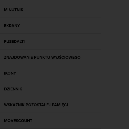
y
n
MINUTNIK
a
i
EKRANY
n
t
e
FUSEDALTI
r
n
e
ZNAJDOWANIE PUNKTU WYJŚCIOWEGO
t
o
w
IKONY
a
o
DZIENNIK
s
i
ą
WSKAŹNIK POZOSTAŁEJ PAMIĘCI
g
n
ę
MOVESCOUNT
ł