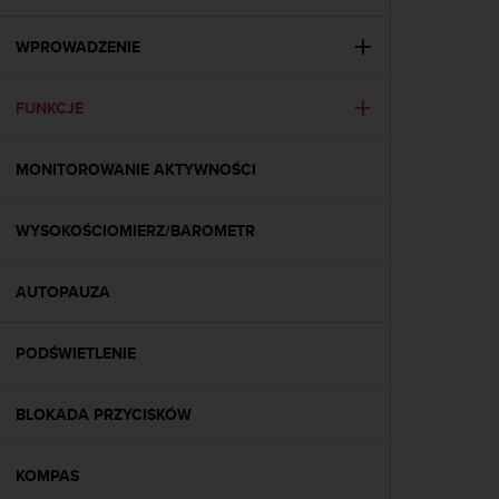
s
t
a
WPROWADZENIE
r
a
FUNKCJE
ń
,
a
MONITOROWANIE AKTYWNOŚCI
b
y
n
WYSOKOŚCIOMIERZ/BAROMETR
i
n
i
AUTOPAUZA
e
j
PODŚWIETLENIE
s
z
a
BLOKADA PRZYCISKÓW
w
i
t
KOMPAS
r