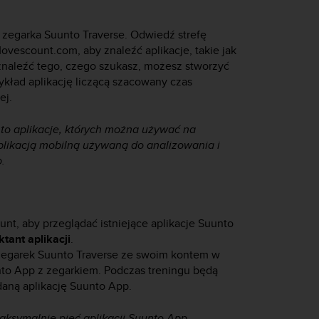
e zegarka
Suunto Traverse
. Odwiedź strefę
ovescount.com, aby znaleźć aplikacje, takie jak
z znaleźć tego, czego szukasz, możesz stworzyć
zykład aplikację liczącą szacowany czas
ej.
to aplikacje, których można używać na
 aplikacją mobilną używaną do analizowania i
o.
t, aby przeglądać istniejące aplikacje Suunto
ktant aplikacji
.
 zegarek
Suunto Traverse
ze swoim kontem w
nto App z zegarkiem. Podczas treningu będą
aną aplikację Suunto App.
symalnie pięć aplikacji Suunto App.