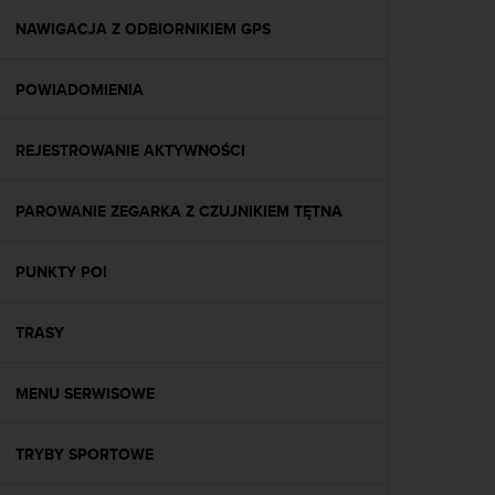
a
z
NAWIGACJA Z ODBIORNIKIEM GPS
g
o
POWIADOMIENIA
d
n
o
REJESTROWANIE AKTYWNOŚCI
ś
ć
n
PAROWANIE ZEGARKA Z CZUJNIKIEM TĘTNA
a
p
o
PUNKTY POI
z
i
TRASY
o
m
i
MENU SERWISOWE
e
A
A
TRYBY SPORTOWE
z
w