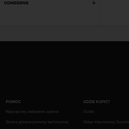
n
ODNIESIENIE
t
e
n
t
A
c
c
e
s
s
i
b
i
l
i
t
y
POMOC
GDZIE KUPIĆ?
G
Najczęściej zadawane pytania
Outlet
u
i
Strona główna pomocy technicznej
Sklep internetowy Suunto
d