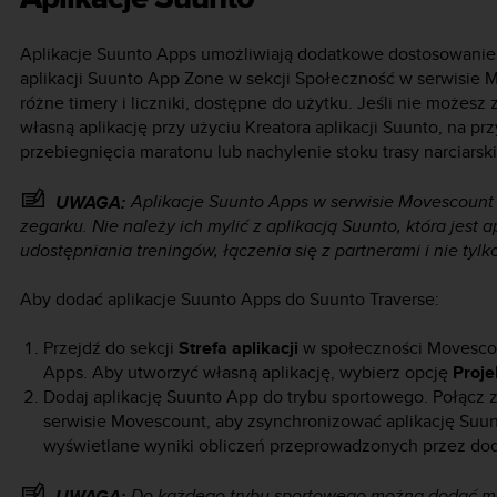
Aplikacje Suunto Apps umożliwiają dodatkowe dostosowani
aplikacji Suunto App Zone w sekcji Społeczność w serwisie M
różne timery i liczniki, dostępne do użytku. Jeśli nie możes
własną aplikację przy użyciu Kreatora aplikacji Suunto, na pr
przebiegnięcia maratonu lub nachylenie stoku trasy narciarski
Aplikacje Suunto Apps w serwisie Movescount 
UWAGA:
zegarku. Nie należy ich mylić z aplikacją Suunto, która jest
udostępniania treningów, łączenia się z partnerami i nie tylk
Aby dodać aplikacje Suunto Apps do
Suunto Traverse
:
Przejdź do sekcji
Strefa aplikacji
w społeczności Movescoun
Apps. Aby utworzyć własną aplikację, wybierz opcję
Proje
Dodaj aplikację Suunto App do trybu sportowego. Połącz
serwisie Movescount, aby zsynchronizować aplikację Suu
wyświetlane wyniki obliczeń przeprowadzonych przez dod
Do każdego trybu sportowego można dodać mak
UWAGA: