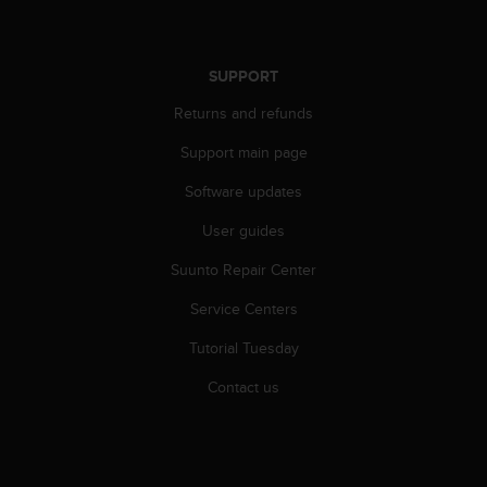
A
c
c
SUPPORT
e
s
Returns and refunds
s
i
Support main page
b
Software updates
i
l
User guides
i
t
Suunto Repair Center
y
G
Service Centers
u
i
Tutorial Tuesday
d
Contact us
e
l
i
n
e