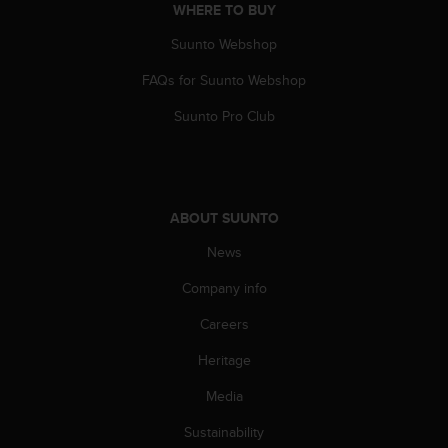
s
WHERE TO BUY
(
Suunto Webshop
W
C
FAQs for Suunto Webshop
A
G
Suunto Pro Club
)
2
.
0
a
ABOUT SUUNTO
n
d
News
a
Company info
c
h
Careers
i
e
Heritage
v
i
Media
n
g
Sustainability