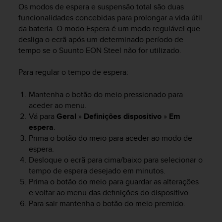
i
Os modos de espera e suspensão total são duas
e
funcionalidades concebidas para prolongar a vida útil
v
da bateria. O modo Espera é um modo regulável que
i
desliga o ecrã após um determinado período de
n
tempo se o
Suunto EON Steel
não for utilizado.
g
L
e
Para regular o tempo de espera:
v
e
Mantenha o botão do meio pressionado para
l
aceder ao menu.
A
Vá para
Geral
»
Definições dispositivo
»
Em
A
espera
.
c
Prima o botão do meio para aceder ao modo de
o
espera.
n
Desloque o ecrã para cima/baixo para selecionar o
f
o
tempo de espera desejado em minutos.
r
Prima o botão do meio para guardar as alterações
m
e voltar ao menu das definições do dispositivo.
a
Para sair mantenha o botão do meio premido.
n
c