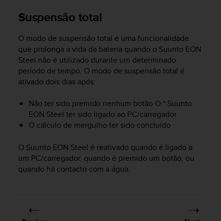
e
Suspensão total
f
o
r
O modo de suspensão total é uma funcionalidade
t
que prolonga a vida da bateria quando o
Suunto EON
h
Steel
não é utilizado durante um determinado
i
período de tempo. O modo de suspensão total é
s
ativado dois dias após:
w
e
Não ter sido premido nenhum botão O *
Suunto
b
EON Steel
ter sido ligado ao PC/carregador
s
O cálculo de mergulho ter sido concluído
i
t
e
O
Suunto EON Steel
é reativado quando é ligado a
i
um PC/carregador, quando é premido um botão, ou
n
quando há contacto com a água.
c
o
n
f
o