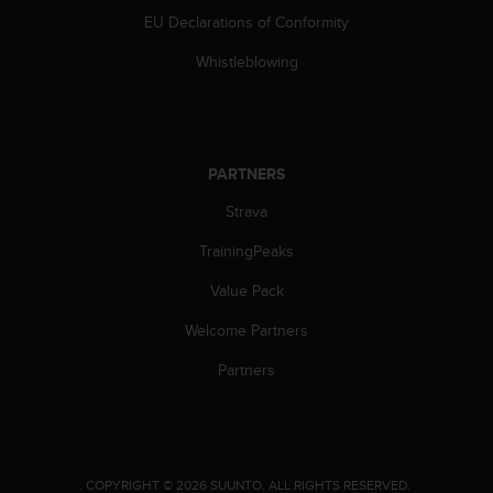
c
EU Declarations of Conformity
o
m
Whistleblowing
p
l
i
a
n
PARTNERS
c
e
Strava
w
i
TrainingPeaks
t
h
Value Pack
o
Welcome Partners
t
h
Partners
e
r
a
c
c
e
.
COPYRIGHT © 2026 SUUNTO.
ALL RIGHTS RESERVED.