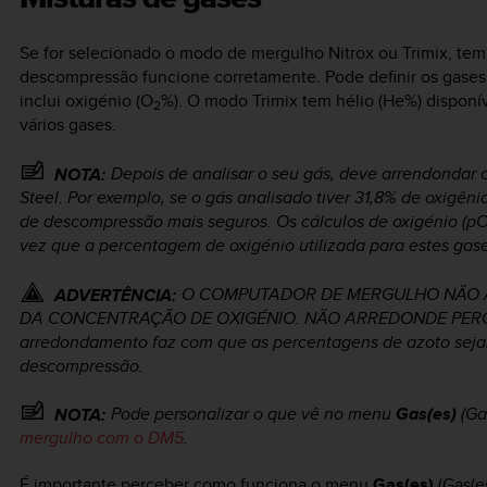
Se for selecionado o modo de mergulho Nitrox ou Trimix, tem d
descompressão funcione corretamente. Pode definir os gase
inclui oxigénio (O
%). O modo Trimix tem hélio (He%) disponí
2
vários gases.
Depois de analisar o seu gás, deve arrendondar o
NOTA:
Steel. Por exemplo, se o gás analisado tiver 31,8% de oxigêni
de descompressão mais seguros. Os cálculos de oxigénio (p
vez que a percentagem de oxigénio utilizada para estes gas
O COMPUTADOR DE MERGULHO NÃO A
ADVERTÊNCIA:
DA CONCENTRAÇÃO DE OXIGÉNIO. NÃO ARREDONDE PERC
arredondamento faz com que as percentagens de azoto sejam
descompressão.
Pode personalizar o que vê no menu
Gas(es)
(Ga
NOTA:
mergulho com o DM5
.
É importante perceber como funciona o menu
Gas(es)
(Gas(es