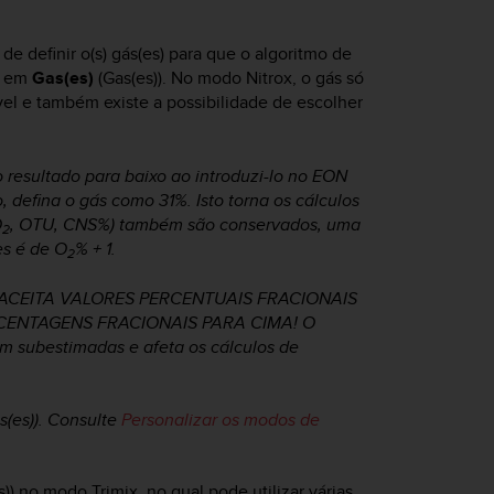
e definir o(s) gás(es) para que o algoritmo de
s em
Gas(es)
(Gas(es)). No modo Nitrox, o gás só
vel e também existe a possibilidade de escolher
 resultado para baixo ao introduzi-lo no EON
o, defina o gás como 31%. Isto torna os cálculos
O
, OTU, CNS%) também são conservados, uma
2
es é de O
% + 1.
2
CEITA VALORES PERCENTUAIS FRACIONAIS
ENTAGENS FRACIONAIS PARA CIMA! O
 subestimadas e afeta os cálculos de
s(es)). Consulte
Personalizar os modos de
)) no modo Trimix, no qual pode utilizar várias