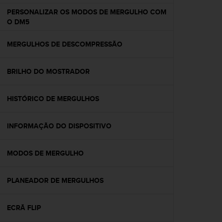
e
PERSONALIZAR OS MODOS DE MERGULHO COM
f
O DM5
o
r
MERGULHOS DE DESCOMPRESSÃO
t
h
i
BRILHO DO MOSTRADOR
s
w
e
HISTÓRICO DE MERGULHOS
b
s
i
INFORMAÇÃO DO DISPOSITIVO
t
e
MODOS DE MERGULHO
i
n
c
PLANEADOR DE MERGULHOS
o
n
f
ECRÃ FLIP
o