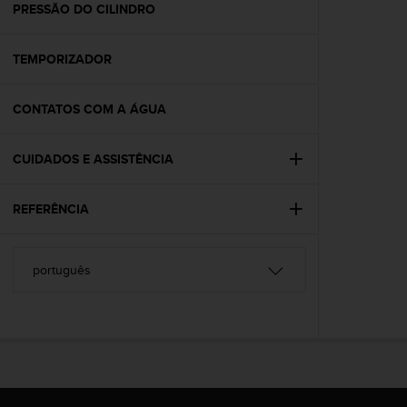
s
PRESSÃO DO CILINDRO
(
W
TEMPORIZADOR
C
A
G
CONTATOS COM A ÁGUA
)
2
.
CUIDADOS E ASSISTÊNCIA
0
a
n
REFERÊNCIA
d
a
c
h
i
e
v
i
n
g