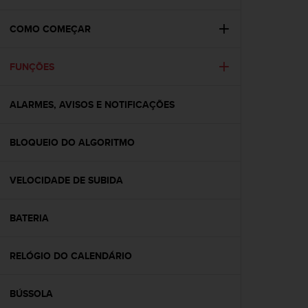
i
e
v
COMO COMEÇAR
i
n
FUNÇÕES
g
L
e
ALARMES, AVISOS E NOTIFICAÇÕES
v
e
l
BLOQUEIO DO ALGORITMO
A
A
c
VELOCIDADE DE SUBIDA
o
n
BATERIA
f
o
r
RELÓGIO DO CALENDÁRIO
m
a
n
BÚSSOLA
c