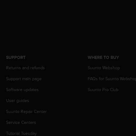
c
o
m
p
l
i
a
n
c
e
SUPPORT
WHERE TO BUY
w
i
Returns and refunds
Suunto Webshop
t
Support main page
FAQs for Suunto Websho
h
o
Software updates
Suunto Pro Club
t
h
User guides
e
r
Suunto Repair Center
a
c
Service Centers
c
Tutorial Tuesday
e