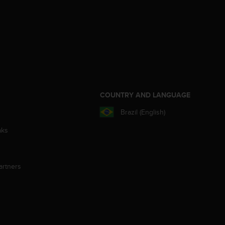
S
COUNTRY AND LANGUAGE
Brazil (English)
aks
artners