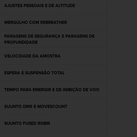
A
AJUSTES PESSOAIS E DE ALTITUDE
c
c
MERGULHO COM REBREATHER
e
s
s
PARAGENS DE SEGURANÇA E PARAGENS DE
i
PROFUNDIDADE
b
i
VELOCIDADE DA AMOSTRA
l
i
t
ESPERA E SUSPENSÃO TOTAL
y
G
TEMPO PARA EMERGIR E DE INIBIÇÃO DE VOO
u
i
d
SUUNTO DM5 E MOVESCOUNT
e
l
i
SUUNTO FUSED RGBM
n
e