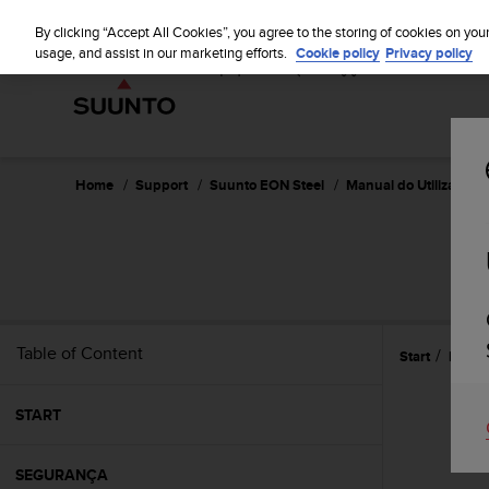
S
u
By clicking “Accept All Cookies”, you agree to the storing of cookies on you
u
usage, and assist in our marketing efforts.
Cookie policy
Privacy policy
n
t
o
i
s
c
Home
Support
Suunto EON Steel
Manual do Utilizador - 
o
m
m
i
t
t
e
Table of Content
Start
Funçõ
d
t
o
START
a
c
h
SEGURANÇA