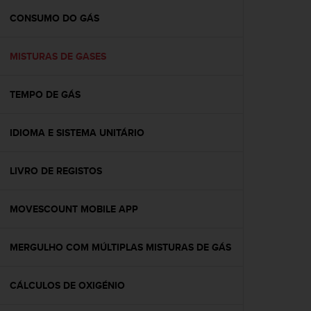
r
m
CONSUMO DO GÁS
a
n
MISTURAS DE GASES
c
e
w
TEMPO DE GÁS
i
t
h
IDIOMA E SISTEMA UNITÁRIO
t
h
e
LIVRO DE REGISTOS
W
e
MOVESCOUNT MOBILE APP
b
C
o
MERGULHO COM MÚLTIPLAS MISTURAS DE GÁS
n
t
e
CÁLCULOS DE OXIGÉNIO
n
t