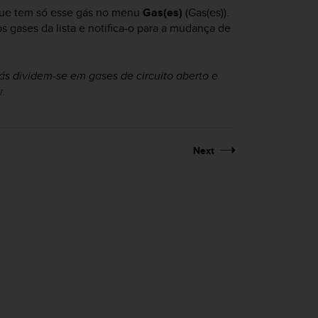
 que tem só esse gás no menu
Gas(es)
(Gas(es)).
s gases da lista e notifica-o para a mudança de
s dividem-se em gases de circuito aberto e
r
.
Next