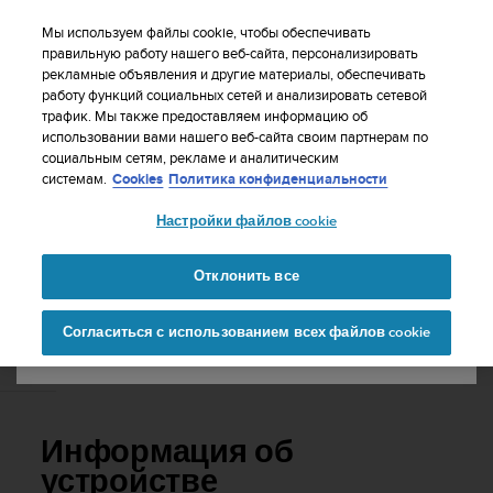
S
WE SHIP TO 75+ DESTINATIONS OVER THE
u
Мы используем файлы cookie, чтобы обеспечивать
WORLD:
CLICK HERE TO SELECT YOURS
u
правильную работу нашего веб-сайта, персонализировать
Ваша страна или регион:
рекламные объявления и другие материалы, обеспечивать
n
работу функций социальных сетей и анализировать сетевой
t
трафик. Мы также предоставляем информацию об
o
использовании вами нашего веб-сайта своим партнерам по
United States
п
социальным сетям, рекламе и аналитическим
р
Главная
Поддержка
Suunto 9
Руководство пользователя
системам.
Cookies
Политика конфиденциальности
и
Currency: $ (USD)
л
Настройки файлов cookie
а
Shipping only to United States
SUUNTO 9 РУКОВОДСТВО
г
ПОЛЬЗОВАТЕЛЯ
а
Отклонить все
е
Изменить страну или
Продолжит
т
Согласиться с использованием всех файлов cookie
регион
ь
в
Информация об устройстве
с
е
у
с
Информация об
и
л
устройстве