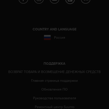
р
о
в
н
я
A
COUNTRY AND LANGUAGE
A
,
Россия
о
п
р
е
д
ПОДДЕРЖКА
е
л
ВОЗВРАТ ТОВАРА И ВОЗМЕЩЕНИЕ ДЕНЕЖНЫХ СРЕДСТВ
е
Главная страница поддержки
н
н
Обновления ПО
о
г
Руководства пользователя
о
в
Ремонтный центр Suunto