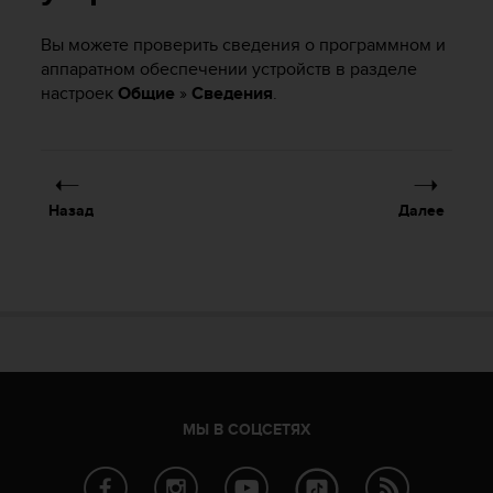
и
я
Вы можете проверить сведения о программном и
,
аппаратном обеспечении устройств в разделе
ч
т
настроек
Общиe
»
Сведения
.
о
б
ы
э
т
Назад
Далее
о
т
с
а
й
т
д
о
с
т
МЫ В СОЦСЕТЯХ
и
г
у