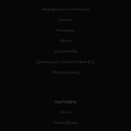
ю
Информация о компании
д
о
Careers
с
т
Наследие
у
п
Media
н
Sustainability
о
с
Декларация соответствия (ЕС)
т
и
Whistleblowing
в
е
б
-
к
ПАРТНЕРЫ
о
н
Strava
т
е
TrainingPeaks
н