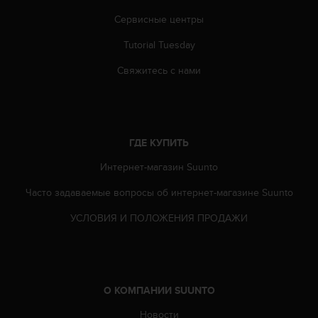
Р
у
Сервисные центры
к
Tutorial Tuesday
о
в
Свяжитесь с нами
о
д
с
т
в
ГДЕ КУПИТЬ
е
п
Интернет-магазин Suunto
о
о
Часто задаваемые вопросы oб интернет-магазине Suunto
б
е
УСЛОВИЯ И ПОЛОЖЕНИЯ ПРОДАЖИ
с
п
е
ч
е
О КОМПАНИИ SUUNTO
н
Новости
и