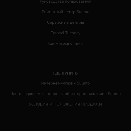
Руководства пользователя
ю
д
Ремонтный центр Suunto
о
Сервисные центры
с
т
Tutorial Tuesday
у
п
Свяжитесь с нами
н
о
с
т
и
ГДЕ КУПИТЬ
в
е
Интернет-магазин Suunto
б
-
Часто задаваемые вопросы oб интернет-магазине Suunto
к
УСЛОВИЯ И ПОЛОЖЕНИЯ ПРОДАЖИ
о
н
т
е
н