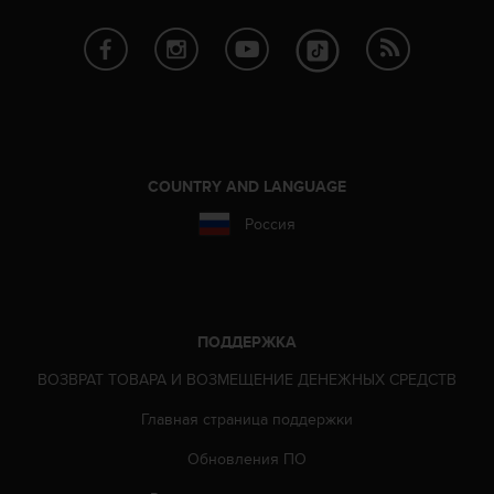
Р
у
к
о
в
о
д
с
т
COUNTRY AND LANGUAGE
в
Россия
е
п
о
о
б
е
ПОДДЕРЖКА
с
ВОЗВРАТ ТОВАРА И ВОЗМЕЩЕНИЕ ДЕНЕЖНЫХ СРЕДСТВ
п
е
Главная страница поддержки
ч
е
Обновления ПО
н
и