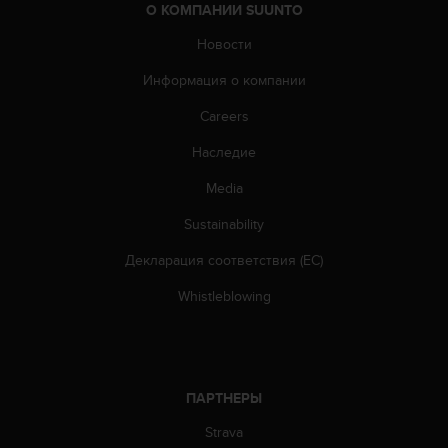
т
О КОМПАНИИ SUUNTO
а
Новости
(
W
Информация о компании
C
A
Careers
G
)
Наследие
в
Media
е
р
Sustainability
с
и
Декларация соответствия (ЕС)
и
2
Whistleblowing
.
0
,
и
с
ПАРТНЕРЫ
о
о
Strava