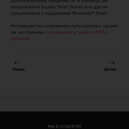
Дополнительные сведения см. в руководстве
р
пользователя Suunto Smart Sensor или других
о
пульсометров с поддержкой Bluetooth® Smart.
в
н
Инструкции по сопряжению пульсометра с часами
я
см. на странице
Сопряжение устройств POD и
A
датчиков
.
A
,
о
п
р
е
Назад
Далее
д
е
л
е
н
н
о
г
о
в
МЫ В СОЦСЕТЯХ