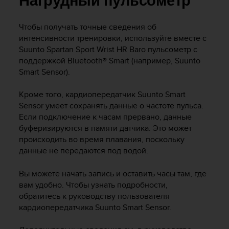
Нагрудный пульсометр
и
я
,
Чтобы получать точные сведения об
ч
интенсивности тренировки, используйте вместе с
т
Suunto Spartan Sport Wrist HR Baro
пульсометр с
о
поддержкой Bluetooth® Smart (например, Suunto
б
Smart Sensor).
ы
э
т
Кроме того, кардиопередатчик Suunto Smart
о
Sensor умеет сохранять данные о частоте пульса.
т
Если подключение к часам прервано, данные
с
буферизируются в памяти датчика. Это может
а
происходить во время плавания, поскольку
й
данные не передаются под водой.
т
д
Вы можете начать запись и оставить часы там, где
о
вам удобно. Чтобы узнать подробности,
с
т
обратитесь к руководству пользователя
и
кардиопередатчика Suunto Smart Sensor.
г
у