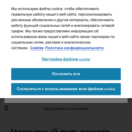
S
WE SHIP TO 75+ DESTINATIONS OVER THE
u
Мы используем файлы cookie, чтобы обеспечивать
WORLD:
CLICK HERE TO SELECT YOURS
u
правильную работу нашего веб-сайта, персонализировать
Ваша страна или регион:
рекламные объявления и другие материалы, обеспечивать
n
работу функций социальных сетей и анализировать сетевой
t
трафик. Мы также предоставляем информацию об
o
использовании вами нашего веб-сайта своим партнерам по
United States
п
социальным сетям, рекламе и аналитическим
р
Главная
Поддержка
Suunto Spartan Sport Wrist HR Baro
системам.
Cookies
Политика конфиденциальности
и
Руководство пользователя - 2.6
Currency: $ (USD)
л
Настройки файлов cookie
а
Shipping only to United States
г
SUUNTO SPARTAN SPORT WRIST HR
а
Отклонить все
BARO РУКОВОДСТВО ПОЛЬЗОВАТЕЛЯ -
е
2.6
Изменить страну или
Продолжит
т
Согласиться с использованием всех файлов cookie
регион
ь
в
с
е
Нагрудный пульсометр
у
с
и
л