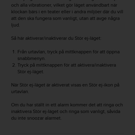
e
och alla vibrationer, vilket gör läget användbart när
n
klockan bärs i en teater eller i andra miljöer där du vill
n
att den ska fungera som vanligt, utan att avge några
a
ljud.
w
e
b
Så här aktiverar/inaktiverar du Stör ej-läget:
b
p
Från urtavlan, tryck på mittknappen för att öppna
l
snabbmenyn.
a
Tryck på mittknappen för att aktivera/inaktivera
t
Stör ej-läget.
s
s
När Stör ej-läget är aktiverat visas en Stör ej-ikon på
k
a
urtavlan.
u
p
Om du har ställt in ett alarm kommer det att ringa och
p
inaktivera Stör ej-läget och ringa som vanligt, såvida
n
du inte snoozar alarmet.
å
n
i