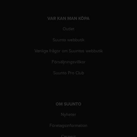
i
n
e
VAR KAN MAN KÖPA
s
Outlet
(
W
Suunto webbutik
C
A
Vanliga frågor om Suuntos webbutik
G
)
Försäljningsvillkor
2
.
Suunto Pro Club
0
o
c
h
a
OM SUUNTO
n
Nyheter
d
r
Företagsinformation
a
r
Careers