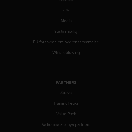
i
k
Arv
t
l
Media
i
Sustainability
n
j
EU-försäkran om överensstämmelse
e
r
Whistleblowing
f
ö
r
t
i
PARTNERS
l
l
Strava
g
ä
TrainingPeaks
n
Value Pack
g
l
Välkomna alla nya partners
i