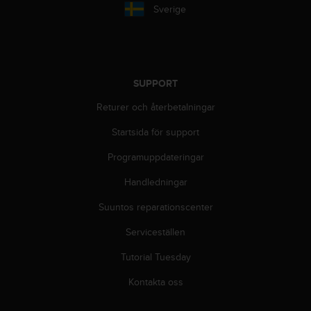
t
Sverige
e
n
t
A
c
SUPPORT
c
e
Returer och återbetalningar
s
s
Startsida för support
i
b
Programuppdateringar
i
Handledningar
l
i
Suuntos reparationscenter
t
y
Serviceställen
G
u
Tutorial Tuesday
i
d
Kontakta oss
e
l