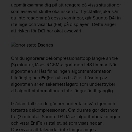
e
uppmärksamma dig på att reagera på vissa situationer
n
som avsevärt skulle öka risken för tryckfallssjuka. Om
n
du inte reagerar på dessa varningar, går
Suunto D4i
in
a
i felläge och visar
Er
(Fel) på displayen. Detta anger
w
e
att risken för DCI har ökat avsevärt.
b
b
p
l
Om du ignorerar dekompressionsstopp längre än tre
a
(3) minuter, låses RGBM-algoritmen i 48 timmar. När
t
algoritmen är låst finns ingen algoritminformation
s
s
tillgänglig och
Er
(Fel) visas i stället. Låsning av
k
algoritmen är en säkerhetsåtgärd som understryker
a
att algoritminformationen inte längre är tillgänglig.
u
p
I sådant fall ska du går ner under taknivån igen och
p
fortsätta dekompressionen. Om du inte gör det inom
n
tre (3) minuter,
Suunto D4i
låses algoritmberäkningen
å
och visar
Er
(Fel) i stället, så som visas nedan.
n
Observera att takvärdet inte längre anges.
i