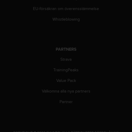
g
h
EU-försäkran om överensstämmelse
e
t
Whistleblowing
.
K
o
n
t
PARTNERS
a
k
Strava
t
TrainingPeaks
a
v
Value Pack
å
r
Välkomna alla nya partners
k
u
Partner
n
d
t
j
ä