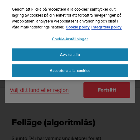
S
Registrera dig för nyhetsbrevet och få 5% rabatt
|
u
Genom att klicka på "acceptera alla cookies" samtycker du till
Gratis returfrakt
u
lagring av cookies på din enhet för att förbättra navigeringen på
Ditt land eller region:
webbplatsen, analysera webbplatsens användning och bistå i
n
våra marknadsföringsinsatser.
Cookie policy
Integritets policy
t
o
Cookie-inställningar
United States
s
t
Home
Support
Suunto D4i
Användarhandledning -
r
Avvisa alla
Currency: $ (USD)
ä
v
Shipping only to United States
SUUNTO D4I ANVÄNDARHANDLEDNING -
Acceptera alla cookies
a
r
e
Välj ditt land eller region
Fortsätt
f
t
Felläge (algoritmlås)
e
r
a
Felläge (algoritmlås)
t
t
d
Suunto D4i
har varningsindikatorer för att