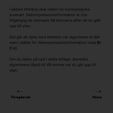
v
å
I sådant tillstånd ökar risken för tryckfallssjuka
A
avsevärt. Dekompressionsinformation är inte
A
tillgänglig de närmaste 48 timmarna efter att du gått
i
upp till ytan.
e
n
Det går att dyka med enheten när algoritmen är låst
l
men i stället för dekompressionsinformation visas
Er
i
(Fel).
g
h
e
Om du dyker på nytt i detta felläge, återställs
t
algoritmens låstid till 48 timmar när du går upp till
m
ytan.
e
d
W
e
b
Föregående
Nästa
C
o
n