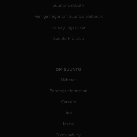
i
Suunto webbutik
k
t
Vanliga frågor om Suuntos webbutik
l
i
Försäljningsvillkor
n
Suunto Pro Club
j
e
r
f
ö
OM SUUNTO
r
t
Nyheter
i
l
Företagsinformation
l
g
Careers
ä
n
Arv
g
Media
l
i
Sustainability