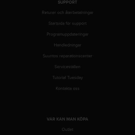
SUPPORT
i
n
Returer och återbetalningar
e
s
Startsida för support
(
Programuppdateringar
W
C
Handledningar
A
G
Suuntos reparationscenter
)
2
Serviceställen
.
0
Tutorial Tuesday
o
Kontakta oss
c
h
a
n
d
VAR KAN MAN KÖPA
r
a
Outlet
r