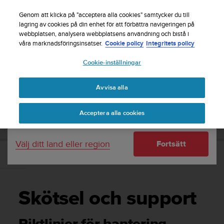
S
Registrera dig för nyhetsbrevet och få 5% rabatt
|
u
Genom att klicka på "acceptera alla cookies" samtycker du till
Gratis returfrakt
u
lagring av cookies på din enhet för att förbättra navigeringen på
Ditt land eller region:
webbplatsen, analysera webbplatsens användning och bistå i
n
våra marknadsföringsinsatser.
Cookie policy
Integritets policy
t
o
Cookie-inställningar
United States
s
t
Home
Support
Suunto D4i
Användarhandledning -
r
Avvisa alla
Currency: $ (USD)
ä
v
Shipping only to United States
SUUNTO D4I ANVÄNDARHANDLEDNING -
Acceptera alla cookies
a
r
e
Välj ditt land eller region
Fortsätt
f
t
Skötsel och support
e
r
a
Skötsel och support
t
t
d