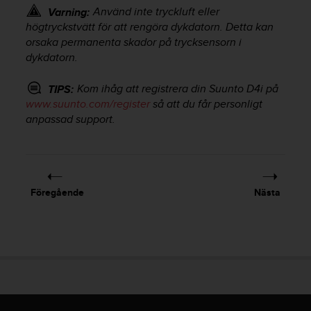
t
Använd inte tryckluft eller
Varning:
e
högtryckstvätt för att rengöra dykdatorn. Detta kan
n
orsaka permanenta skador på trycksensorn i
t
dykdatorn.
A
c
c
Kom ihåg att registrera din
Suunto D4i
på
TIPS:
e
www.suunto.com/register
så att du får personligt
s
anpassad support.
s
i
b
i
l
Föregående
Nästa
i
t
y
G
u
i
d
e
l