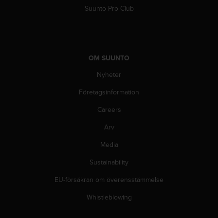
g
Suunto Pro Club
h
e
t
.
K
OM SUUNTO
o
n
Nyheter
t
a
Företagsinformation
k
t
Careers
a
Arv
v
å
Media
r
k
Sustainability
u
n
EU-försäkran om överensstämmelse
d
t
Whistleblowing
j
ä