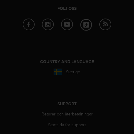
i
FÖLJ OSS
n
e
s
(
W
C
A
G
)
COUNTRY AND LANGUAGE
2
.
Sverige
0
o
c
h
a
SUPPORT
n
d
Returer och återbetalningar
r
Startsida för support
a
r