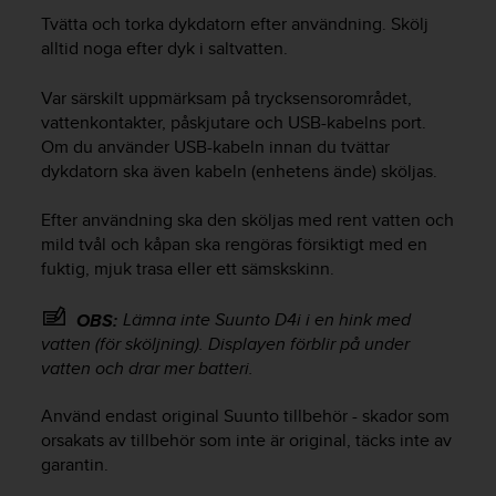
v
Tvätta och torka dykdatorn efter användning. Skölj
å
alltid noga efter dyk i saltvatten.
A
A
Var särskilt uppmärksam på trycksensorområdet,
i
vattenkontakter, påskjutare och USB-kabelns port.
e
Om du använder USB-kabeln innan du tvättar
n
dykdatorn ska även kabeln (enhetens ände) sköljas.
l
i
g
Efter användning ska den sköljas med rent vatten och
h
mild tvål och kåpan ska rengöras försiktigt med en
e
fuktig, mjuk trasa eller ett sämskskinn.
t
m
Lämna inte
Suunto D4i
i en hink med
OBS:
e
vatten (för sköljning). Displayen förblir på under
d
vatten och drar mer batteri.
W
e
b
Använd endast original Suunto tillbehör - skador som
C
orsakats av tillbehör som inte är original, täcks inte av
o
garantin.
n