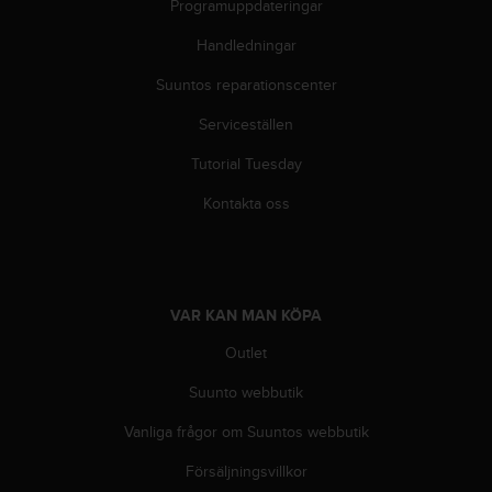
Programuppdateringar
i
k
Handledningar
t
l
Suuntos reparationscenter
i
n
Serviceställen
j
Tutorial Tuesday
e
r
Kontakta oss
f
ö
r
t
i
VAR KAN MAN KÖPA
l
l
Outlet
g
ä
Suunto webbutik
n
g
Vanliga frågor om Suuntos webbutik
l
Försäljningsvillkor
i