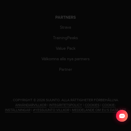
n
s
t
PARTNERS
p
Strava
å
+
TrainingPeaks
1
8
Value Pack
5
5
Välkomna alla nya partners
2
5
Partner
8
0
9
0
0
.
COPYRIGHT © 2026 SUUNTO.
ALLA RÄTTIGHETER FÖRBEHÅLLNA.
(
ANVÄNDARVILLKOR
|
INTEGRITETSPOLICY
|
COOKIES
|
COOKIE-
a
INSTÄLLNINGAR
|
#YESSUUNTO VILLKOR
|
MEDDELANDE OM EU:S DATA ACT
v
g
i