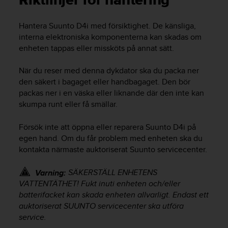
Riktlinjer för hantering
e
n
n
Hantera
Suunto D4i
med försiktighet. De känsliga,
a
interna elektroniska komponenterna kan skadas om
w
enheten tappas eller missköts på annat sätt.
e
b
När du reser med denna dykdator ska du packa ner
b
den säkert i bagaget eller handbagaget. Den bör
p
l
packas ner i en väska eller liknande där den inte kan
a
skumpa runt eller få smällar.
t
s
Försök inte att öppna eller reparera
Suunto D4i
på
s
egen hand. Om du får problem med enheten ska du
k
kontakta närmaste auktoriserat Suunto servicecenter.
a
u
SÄKERSTÄLL ENHETENS
Varning:
p
VATTENTÄTHET! Fukt inuti enheten och/eller
p
n
batterifacket kan skada enheten allvarligt. Endast ett
å
auktoriserat SUUNTO servicecenter ska utföra
n
service.
i