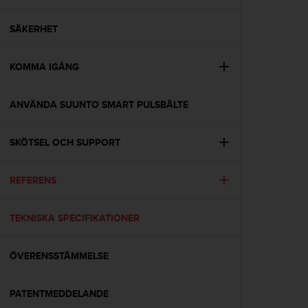
e
n
n
SÄKERHET
a
w
KOMMA IGÅNG
e
b
b
ANVÄNDA SUUNTO SMART PULSBÄLTE
p
l
a
SKÖTSEL OCH SUPPORT
t
s
s
REFERENS
k
a
TEKNISKA SPECIFIKATIONER
u
p
p
ÖVERENSSTÄMMELSE
n
å
n
PATENTMEDDELANDE
i