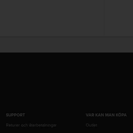
i
n
e
s
(
W
C
A
G
)
2
.
0
o
c
h
a
n
d
SUPPORT
VAR KAN MAN KÖPA
r
a
Returer och återbetalningar
Outlet
r