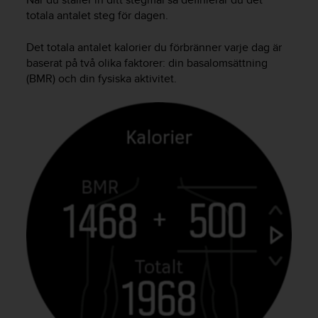
n
totala antalet steg för dagen.
s
t
Det totala antalet kalorier du förbränner varje dag är
p
baserat på två olika faktorer: din basalomsättning
å
(BMR) och din fysiska aktivitet.
+
1
8
5
5
2
5
8
0
9
0
0
(
a
v
g
i