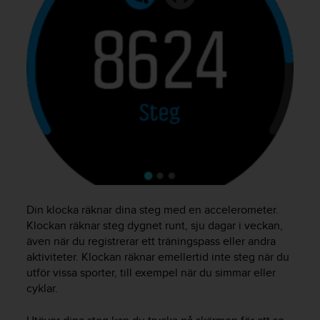
v
å
A
A
i
e
n
l
i
g
h
e
t
m
Din klocka räknar dina steg med en accelerometer.
e
d
Klockan räknar steg dygnet runt, sju dagar i veckan,
W
även när du registrerar ett träningspass eller andra
e
aktiviteter. Klockan räknar emellertid inte steg när du
b
utför vissa sporter, till exempel när du simmar eller
C
cyklar.
o
n