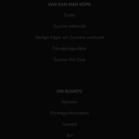
e
VAR KAN MAN KÖPA
b
b
Outlet
p
l
Suunto webbutik
a
Vanliga frågor om Suuntos webbutik
t
s
Försäljningsvillkor
e
n
Suunto Pro Club
.
OM SUUNTO
Nyheter
Företagsinformation
Careers
Arv