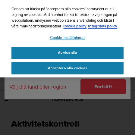
S
Registrera dig för nyhetsbrevet och få 5% rabatt
|
u
Genom att klicka på "acceptera alla cookies" samtycker du till
Gratis returfrakt
u
lagring av cookies på din enhet för att förbättra navigeringen på
Ditt land eller region:
webbplatsen, analysera webbplatsens användning och bistå i
n
våra marknadsföringsinsatser.
Cookie policy
Integritets policy
t
o
Cookie-inställningar
United States
s
t
Home
Support
Suunto Spartan Sport
Användarhandbok - 2.6
r
Avvisa alla
Currency: $ (USD)
ä
v
Shipping only to United States
SUUNTO SPARTAN SPORT
Acceptera alla cookies
a
ANVÄNDARHANDBOK - 2.6
r
e
Välj ditt land eller region
Fortsätt
f
t
Aktivitetskontroll
e
r
a
t
Aktivitetskontroll
t
d