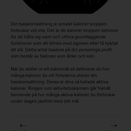
f
t
s
f
Din basalomsättning är antalet kalorier kroppen
r
förbrukar vid vila. Det är de kalorier kroppen behöver
i
för att hålla sig varm och utföra grundläggande
t
t
funktioner som att blinka med ögonen eller få hjärtat
i
att slå. Detta antal baseras på din personliga profil,
U
som består av faktorer som ålder och kön.
S
A
När du ställer in ett kalorimål så definierar du hur
)
många kalorier du vill förbränna utöver din
o
basalomsättning. Dessa är dina så kallade aktiva
m
kalorier. Ringen runt aktivitetsskärmen går framåt
d
beroende på hur många aktiva kalorier du förbrukar
u
under dagen jämfört med ditt mål.
h
a
r
p
r
o