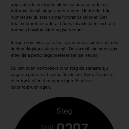
uppskattade mängden aktiva kalorier som du har
i
förbrukat än så länge under dagen. Under det här
n
e
numret ser du totalt antal förbrända kalorier. Det
s
totala numret inkluderar både aktiva kalorier och din
(
normala basalomsättning (se nedan).
W
C
Ringen som visas på båda skärmarna visar hur nära du
A
är dina dagliga aktivitetsmål. Dessa mål kan anpassas
G
efter dina personliga preferenser (se nedan).
)
2
Du kan även kontrollera dina steg de senaste sju
.
dagarna genom att svepa åt vänster. Svep åt vänster
0
o
eller tryck på mittknappen igen för att se
c
kaloriförbrukningen.
h
a
n
d
r
a
r