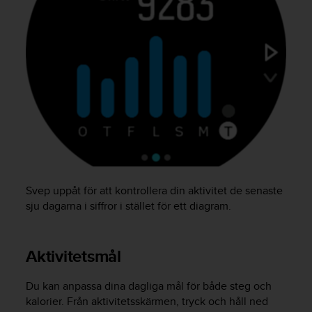
i
k
t
l
i
n
j
e
r
f
ö
r
t
i
Svep uppåt för att kontrollera din aktivitet de senaste
l
sju dagarna i siffror i stället för ett diagram.
l
g
ä
Aktivitetsmål
n
g
l
Du kan anpassa dina dagliga mål för både steg och
i
kalorier. Från aktivitetsskärmen, tryck och håll ned