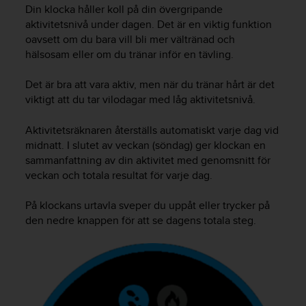
e
Din klocka håller koll på din övergripande
n
aktivitetsnivå under dagen. Det är en viktig funktion
n
oavsett om du bara vill bli mer vältränad och
a
hälsosam eller om du tränar inför en tävling.
w
e
b
Det är bra att vara aktiv, men när du tränar hårt är det
b
viktigt att du tar vilodagar med låg aktivitetsnivå.
p
l
Aktivitetsräknaren återställs automatiskt varje dag vid
a
midnatt. I slutet av veckan (söndag) ger klockan en
t
sammanfattning av din aktivitet med genomsnitt för
s
veckan och totala resultat för varje dag.
s
k
På klockans urtavla sveper du uppåt eller trycker på
a
u
den nedre knappen för att se dagens totala steg.
p
p
n
å
n
i