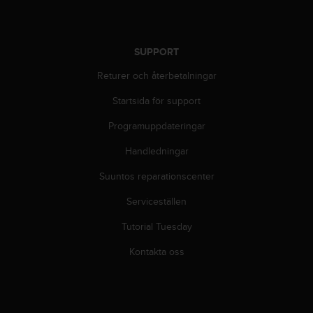
l
l
i
n
SUPPORT
f
Returer och återbetalningar
o
r
Startsida för support
m
a
Programuppdateringar
t
i
Handledningar
o
n
Suuntos reparationscenter
p
Serviceställen
å
d
Tutorial Tuesday
e
n
Kontakta oss
h
ä
r
w