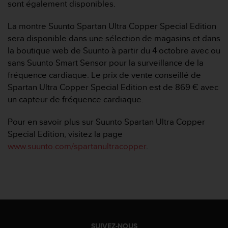
sont également disponibles.
e
b
La montre Suunto Spartan Ultra Copper Special Edition
(
sera disponible dans une sélection de magasins et dans
W
e
la boutique web de Suunto à partir du 4 octobre avec ou
b
sans Suunto Smart Sensor pour la surveillance de la
C
fréquence cardiaque. Le prix de vente conseillé de
o
Spartan Ultra Copper Special Edition est de 869 € avec
n
un capteur de fréquence cardiaque.
t
e
n
Pour en savoir plus sur Suunto Spartan Ultra Copper
t
Special Edition, visitez la page
A
www.suunto.com/spartanultracopper
.
c
c
e
s
s
i
b
i
SUIVEZ-NOUS