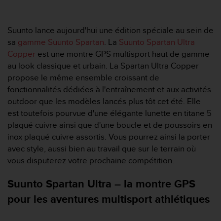
e
s
i
Suunto lance aujourd'hui une édition spéciale au sein de
t
e
sa
gamme Suunto Spartan
. La
Suunto Spartan Ultra
W
Copper
est une montre GPS multisport haut de gamme
e
au look classique et urbain. La Spartan Ultra Copper
b
propose le même ensemble croissant de
a
fonctionnalités dédiées à l'entraînement et aux activités
u
n
outdoor que les modèles lancés plus tôt cet été. Elle
i
est toutefois pourvue d'une élégante lunette en titane 5
v
plaqué cuivre ainsi que d'une boucle et de poussoirs en
e
inox plaqué cuivre assortis. Vous pourrez ainsi la porter
a
avec style, aussi bien au travail que sur le terrain où
u
A
vous disputerez votre prochaine compétition.
A
d
Suunto Spartan Ultra – la montre GPS
e
pour les aventures multisport athlétiques
c
o
n