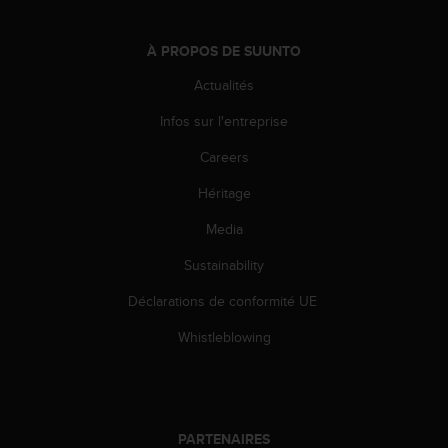
o
r
À PROPOS DE SUUNTO
m
i
Actualités
t
é
Infos sur l'entreprise
a
u
Careers
x
Héritage
a
u
Media
t
r
Sustainability
e
s
Déclarations de conformité UE
n
o
Whistleblowing
r
m
e
s
d
PARTENAIRES