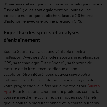
a
d'itinéraires et indiquent l'altitude barométrique grâce à
c
FusedAlti™ ; elles sont également pourvues d'une
c
boussole numérique et affichent jusqu'à 26 heures
e
s
d'autonomie avec une bonne précision GPS.
s
i
Expertise des sports et analyses
b
d'entraînement
i
l
i
Suunto Spartan Ultra est une véritable montre
t
multisport. Avec ses 80 modes sportifs prédéfinis, son
é
GPS, sa technologie FusedSpeed™, sa fonction de
d
u
mesure de la fréquence cardiaque et son
c
accéléromètre intégré, vous pouvez suivre votre
o
entraînement et obtenir de précieuses analyses de
n
votre progression, à la fois sur la montre et sur
Suunto
t
App
. Pour les sports couramment pratiqués comme la
e
n
course à pied et le cyclisme, des modes sportifs tels
u
que la course à pied fractionnée et la course sur tapis
W