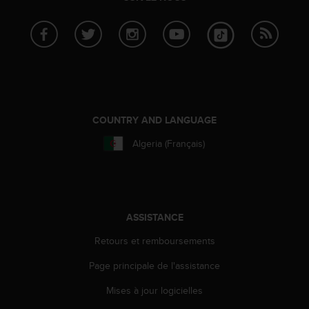
l
i
t
y
G
u
i
d
e
COUNTRY AND LANGUAGE
l
Algeria (Français)
i
n
e
s
,
W
ASSISTANCE
C
Retours et remboursements
A
G
Page principale de l'assistance
)
2
Mises à jour logicielles
.