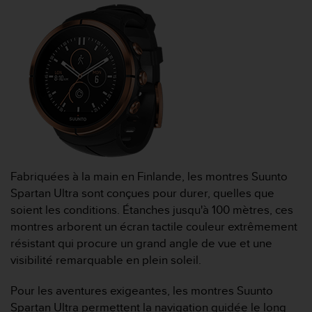
f
o
r
m
i
t
é
a
u
x
d
i
Fabriquées à la main en Finlande, les montres Suunto
r
e
Spartan Ultra sont conçues pour durer, quelles que
c
soient les conditions. Étanches jusqu'à 100 mètres, ces
t
montres arborent un écran tactile couleur extrêmement
i
résistant qui procure un grand angle de vue et une
v
visibilité remarquable en plein soleil.
e
s
d
Pour les aventures exigeantes, les montres Suunto
'
Spartan Ultra permettent la navigation guidée le long