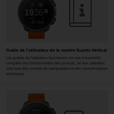
a
c
c
e
s
s
i
b
i
l
Guide de l’utilisateur de la montre Suunto Vertical
i
t
Les guides de l’utilisateur fournissent une vue d’ensemble
é
complète des fonctionnalités des produits, de leur utilisation,
d
ainsi que des conseils de manipulation et des caractéristiques
u
techniques.
c
o
n
t
e
n
u
W