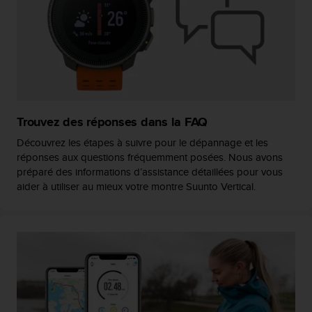
e
b
(
W
e
b
C
o
Trouvez des réponses dans la FAQ
n
t
Découvrez les étapes à suivre pour le dépannage et les
e
réponses aux questions fréquemment posées. Nous avons
n
préparé des informations d’assistance détaillées pour vous
t
aider à utiliser au mieux votre montre Suunto Vertical.
A
c
c
e
s
s
i
b
i