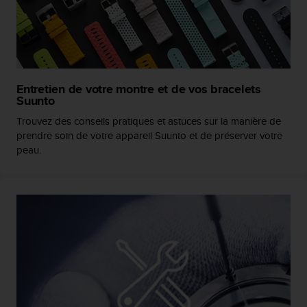
0
a
i
n
s
i
q
Entretien de votre montre et de vos bracelets
u
Suunto
'
Trouvez des conseils pratiques et astuces sur la manière de
à
prendre soin de votre appareil Suunto et de préserver votre
a
peau.
s
s
u
r
e
r
s
a
c
o
n
f