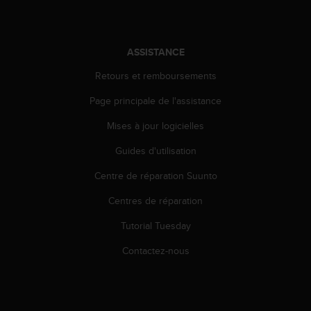
-
v
o
ASSISTANCE
u
s
Retours et remboursements
a
u
Page principale de l'assistance
S
e
Mises à jour logicielles
r
Guides d'utilisation
v
i
Centre de réparation Suunto
c
e
Centres de réparation
c
l
Tutorial Tuesday
i
e
Contactez-nous
n
t
s
a