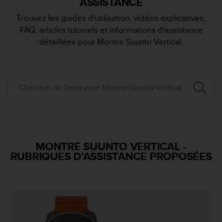
ASSISTANCE
e
s
Trouvez les guides d'utilisation, vidéos explicatives,
i
FAQ, articles tutoriels et informations d'assistance
t
e
détaillées pour Montre Suunto Vertical.
W
e
b
a
u
n
i
v
e
a
MONTRE SUUNTO VERTICAL
-
u
RUBRIQUES D’ASSISTANCE PROPOSÉES
A
A
d
e
c
o
n