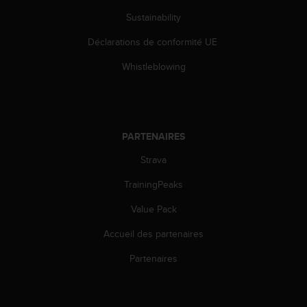
0
9
Sustainability
0
Déclarations de conformité UE
0
(
Whistleblowing
a
p
p
e
l
PARTENAIRES
g
r
Strava
a
t
TrainingPeaks
u
i
Value Pack
t
Accueil des partenaires
)
s
Partenaires
i
v
o
u