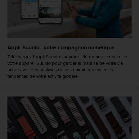
l
i
t
y
G
u
i
d
Appli Suunto - votre compagnon numérique
e
Téléchargez l'appli Suunto sur votre téléphone et connectez
l
votre appareil Suunto pour garder la maîtrise de votre vie
i
active avec des analyses de vos entraînements et les
n
tendances de votre activité globale.
e
s
,
W
C
A
G
)
2
.