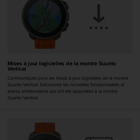
f
o
r
m
i
t
é
a
u
x
Mises à jour logicielles de la montre Suunto
d
Vertical
i
Communiqués pour les mises à jour logicielles de la montre
r
Suunto Vertical. Découvrez les nouvelles fonctionnalités et
e
autres améliorations qui ont été apportées à la montre
c
Suunto Vertical.
t
i
v
e
s
d
'