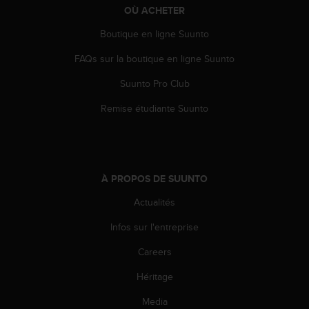
u
OÙ ACHETER
x
Boutique en ligne Suunto
É
t
FAQs sur la boutique en ligne Suunto
a
t
Suunto Pro Club
s
-
Remise étudiante Suunto
U
n
i
s
a
À PROPOS DE SUUNTO
u
+
Actualités
1
Infos sur l'entreprise
8
5
Careers
5
2
Héritage
5
8
Media