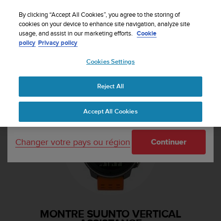
S
Inscrivez-vous à la newsletter et obtenez 5% de
u
By clicking “Accept All Cookies”, you agree to the storing of
remise
| Retours faciles
u
cookies on your device to enhance site navigation, analyze site
Votre pays ou région :
usage, and assist in our marketing efforts.
Cookie
n
policy
Privacy policy
t
o
Cookies Settings
United States
s
'
Accueil
Assistance
Suunto Vertical
e
Reject All
Currency: $ (USD)
n
g
Shipping only to United States
Accept All Cookies
a
g
e
Changer votre pays ou région
Continuer
à
a
m
e
n
e
r
MONTRE SUUNTO VERTICAL
c