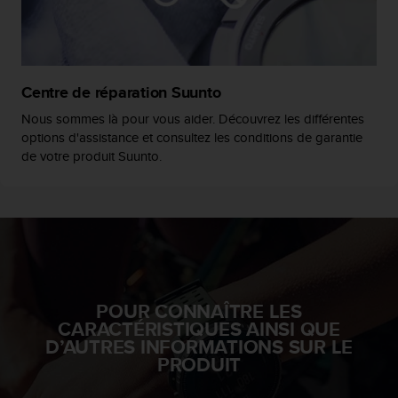
o
r
m
i
t
Centre de réparation Suunto
é
a
Nous sommes là pour vous aider. Découvrez les différentes
u
options d'assistance et consultez les conditions de garantie
x
de votre produit Suunto.
a
u
t
r
e
s
n
o
POUR CONNAÎTRE LES
r
CARACTÉRISTIQUES AINSI QUE
m
D’AUTRES INFORMATIONS SUR LE
e
PRODUIT
s
d