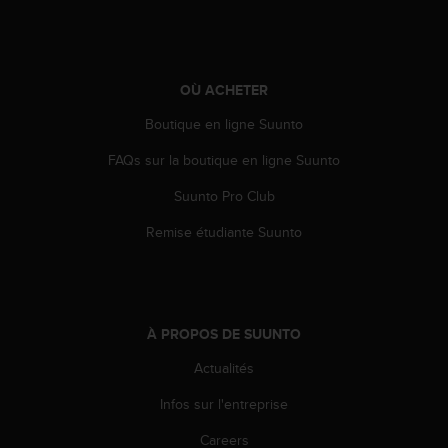
a
c
c
e
s
OÙ ACHETER
s
Boutique en ligne Suunto
i
b
FAQs sur la boutique en ligne Suunto
i
l
Suunto Pro Club
i
t
Remise étudiante Suunto
é
d
u
c
o
À PROPOS DE SUUNTO
n
t
Actualités
e
Infos sur l'entreprise
n
u
Careers
W