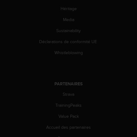
e
Héritage
b
(
Media
W
e
Sustainability
b
Déclarations de conformité UE
C
o
Whistleblowing
n
t
e
n
t
PARTENAIRES
A
c
Strava
c
e
TrainingPeaks
s
s
Value Pack
i
Accueil des partenaires
b
i