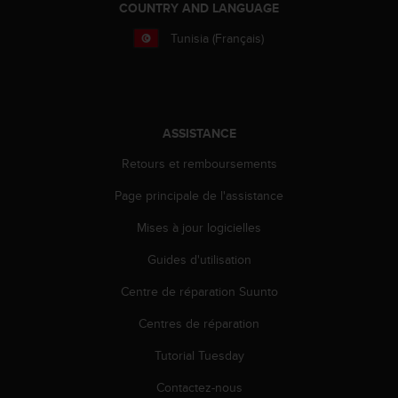
COUNTRY AND LANGUAGE
f
o
Tunisia (Français)
r
m
i
t
é
ASSISTANCE
a
u
Retours et remboursements
x
d
Page principale de l'assistance
i
r
Mises à jour logicielles
e
Guides d'utilisation
c
t
Centre de réparation Suunto
i
v
Centres de réparation
e
s
Tutorial Tuesday
d
'
Contactez-nous