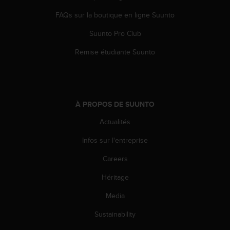
o
FAQs sur la boutique en ligne Suunto
r
m
Suunto Pro Club
i
t
Remise étudiante Suunto
é
a
u
x
a
À PROPOS DE SUUNTO
u
t
Actualités
r
Infos sur l'entreprise
e
s
Careers
n
o
Héritage
r
m
Media
e
s
Sustainability
d