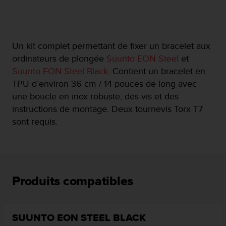
f
o
r
m
Un kit complet permettant de fixer un bracelet aux
i
t
ordinateurs de plongée
Suunto EON Steel
et
é
Suunto EON Steel Black
. Contient un bracelet en
a
TPU d’environ 36 cm / 14 pouces de long avec
u
une boucle en inox robuste, des vis et des
x
d
instructions de montage. Deux tournevis Torx T7
i
sont requis.
r
e
c
t
i
v
Produits compatibles
e
s
d
SUUNTO EON STEEL BLACK
'