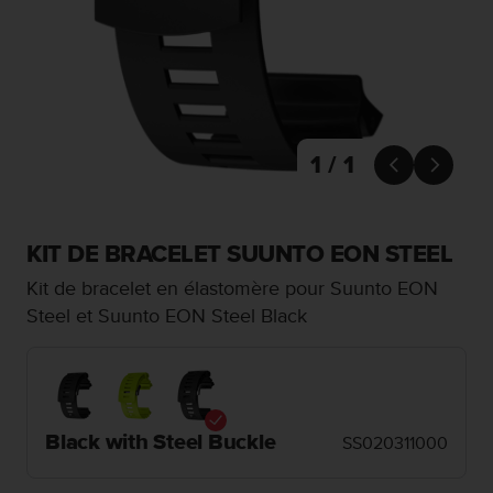
e
s
i
t
e
W
e
b
1 / 1


a
u
n
i
KIT DE BRACELET SUUNTO EON STEEL
v
Kit de bracelet en élastomère pour Suunto EON
e
a
Steel et Suunto EON Steel Black
u
A
A
d
e
Black with Steel Buckle
c
SS020311000
o
n