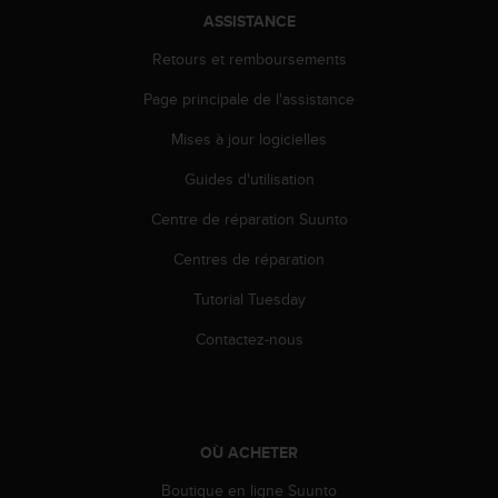
0
ASSISTANCE
a
i
Retours et remboursements
n
s
Page principale de l'assistance
i
q
Mises à jour logicielles
u
Guides d'utilisation
'
à
Centre de réparation Suunto
a
s
Centres de réparation
s
u
Tutorial Tuesday
r
e
Contactez-nous
r
s
a
c
o
OÙ ACHETER
n
Boutique en ligne Suunto
f