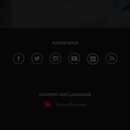
l
i
t
y
G
u
i
SUIVEZ-NOUS
d
e
l
i
n
e
s
,
W
COUNTRY AND LANGUAGE
C
A
Tunisia (Français)
G
)
2
.