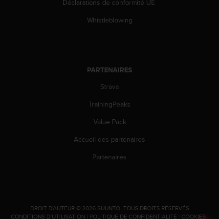
Déclarations de conformité UE
'
a
Whistleblowing
c
c
e
s
s
PARTENAIRES
i
b
Strava
i
l
TrainingPeaks
i
t
Value Pack
é
Accueil des partenaires
.
A
Partenaires
d
r
e
s
s
e
.
DROIT D'AUTEUR © 2026 SUUNTO.
TOUS DROITS RÉSERVÉS.
CONDITIONS D’UTILISATION
|
POLITIQUE DE CONFIDENTIALITÉ
|
COOKIES
|
z