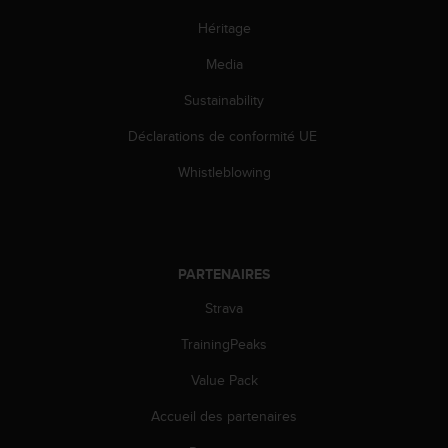
'
a
Héritage
c
Media
c
e
Sustainability
s
s
Déclarations de conformité UE
i
b
Whistleblowing
i
l
i
t
é
PARTENAIRES
.
A
Strava
d
TrainingPeaks
r
e
Value Pack
s
s
Accueil des partenaires
e
z