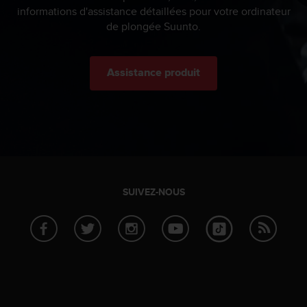
l
informations d'assistance détaillées pour votre ordinateur
i
de plongée Suunto.
t
y
G
Assistance produit
u
i
d
e
l
i
n
e
s
SUIVEZ-NOUS
,
W
C
A
G
)
2
.