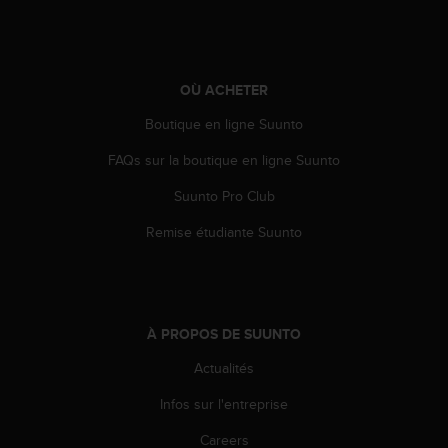
o
r
m
i
OÙ ACHETER
t
é
Boutique en ligne Suunto
a
u
FAQs sur la boutique en ligne Suunto
x
a
Suunto Pro Club
u
Remise étudiante Suunto
t
r
e
s
n
o
À PROPOS DE SUUNTO
r
Actualités
m
e
Infos sur l'entreprise
s
d
Careers