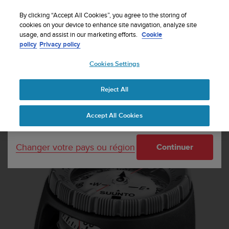
S
Inscrivez-vous à la newsletter et obtenez 5% de
u
By clicking “Accept All Cookies”, you agree to the storing of
remise
| Retours faciles
u
cookies on your device to enhance site navigation, analyze site
Votre pays ou région :
usage, and assist in our marketing efforts.
Cookie
n
policy
Privacy policy
t
o
Cookies Settings
United States
s
'
Accueil
Instruments de plongée
Suunto SK-7 pour console Combo
e
(Haute) H.Nord
Reject All
Currency: $ (USD)
n
g
Shipping only to United States
Accept All Cookies
a
g
e
Changer votre pays ou région
Continuer
à
a
m
e
n
e
r
c