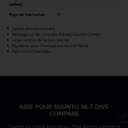
coffret?
e
b
Pays de fabrication
FI
(
W
e
Cadran phosphorescent
b
Montage sur les consoles (hautes) Suunto Combo
C
Large fenêtre de lecture latérale
o
Équilibrée pour l'hémisphère nord (H.Nord)
n
Fabrication finlandaise
t
e
n
t
A
c
c
e
s
AIDE POUR SUUNTO SK-7 DIVE
s
COMPASS
i
b
i
Trouvez les vidéos explicatives, FAQ, articles tutoriels et