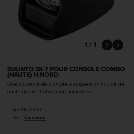
e
s
i
t
e
W
e
b
1 / 1


a
u
n
i
SUUNTO SK-7 POUR CONSOLE COMBO
v
(HAUTE) H.NORD
e
Une boussole de plongée à suspension liquide de
a
u
haute qualité. Fabrication finlandaise.
A
A
d
SS018677000
e
Comparer
c
o
n