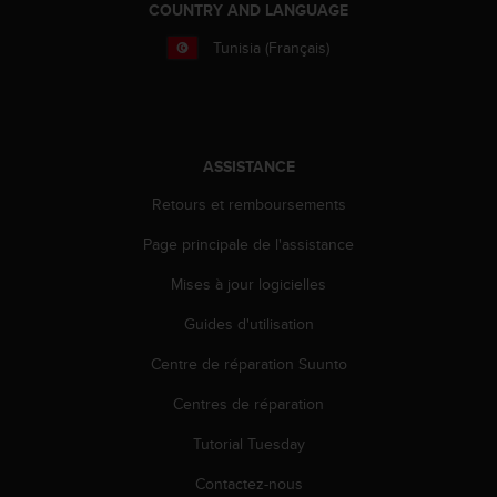
0
COUNTRY AND LANGUAGE
a
i
Tunisia (Français)
n
s
i
q
u
ASSISTANCE
'
à
Retours et remboursements
a
Page principale de l'assistance
s
s
Mises à jour logicielles
u
r
Guides d'utilisation
e
r
Centre de réparation Suunto
s
a
Centres de réparation
c
Tutorial Tuesday
o
n
Contactez-nous
f