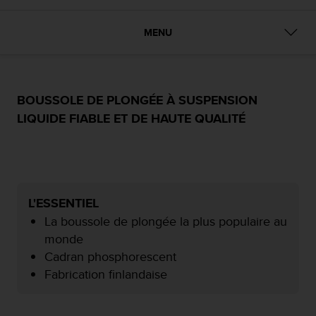
f
o
MENU
r
m
i
t
é
BOUSSOLE DE PLONGÉE À SUSPENSION
a
LIQUIDE FIABLE ET DE HAUTE QUALITÉ
u
x
d
i
r
e
L'ESSENTIEL
c
La boussole de plongée la plus populaire au
t
i
monde
v
Cadran phosphorescent
e
Fabrication finlandaise
s
d
'