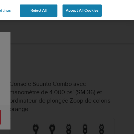
ttings
Reject All
Accept All Cookies
Console Suunto Combo avec
manomètre de 4 000 psi (SM-36) et
ordinateur de plongée Zoop de coloris
orange