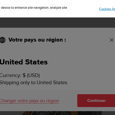
Inscrivez-vous à la newsletter et obtenez 5% de remise
| Retours faciles
r device to enhance site navigation, analyze site
Cookies Se
Votre pays ou région :
 000 / Zoop orange
United States
Currency: $ (USD)
Shipping only to United States
Changer votre pays ou région
Continuer