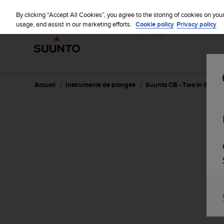
S
u
By clicking “Accept All Cookies”, you agree to the storing of cookies on you
u
usage, and assist in our marketing efforts.
Cookie policy
Privacy policy
n
t
o
s
'
e
Accueil
Instruments de plongée
Suunto CB - Two in line 4
n
g
a
g
e
à
a
m
e
n
e
r
c