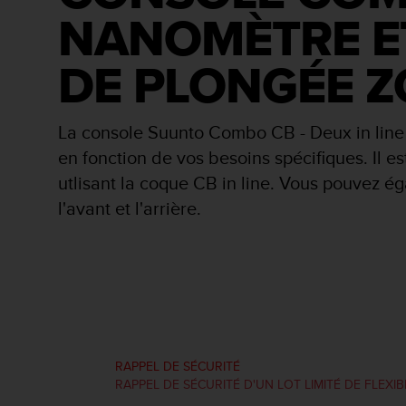
a
NANOMÈTRE E
c
c
e
DE PLONGÉE 
s
s
i
La console Suunto Combo CB - Deux in line
b
i
en fonction de vos besoins spécifiques. Il 
l
utlisant la coque CB in line. Vous pouvez 
i
t
l'avant et l'arrière.
é
d
u
c
o
n
t
e
RAPPEL DE SÉCURITÉ
n
RAPPEL DE SÉCURITÉ D'UN LOT LIMITÉ DE FLE
u
W