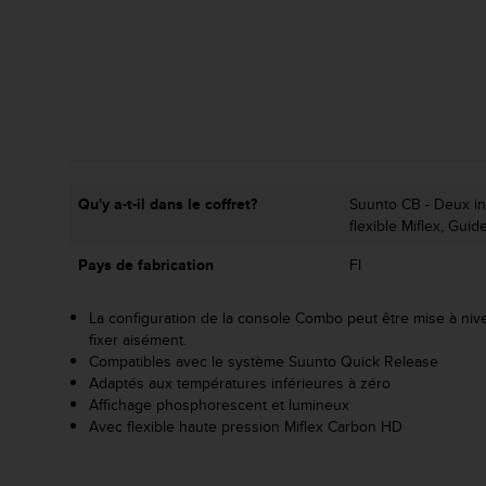
e
b
(
W
e
b
C
o
n
Qu'y a-t-il dans le coffret?
Suunto CB - Deux in
t
flexible Miflex, Guid
e
n
Pays de fabrication
FI
t
A
La configuration de la console Combo peut être mise à ni
c
fixer aisément.
c
Compatibles avec le système Suunto Quick Release
e
Adaptés aux températures inférieures à zéro
s
Affichage phosphorescent et lumineux
s
Avec flexible haute pression Miflex Carbon HD
i
b
i