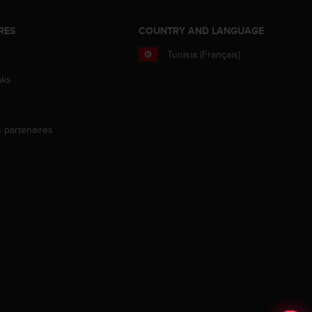
RES
COUNTRY AND LANGUAGE
Tunisia (Français)
aks
s partenaires
s