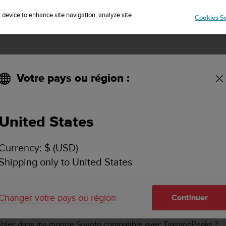
Inscrivez-vous à la newsletter et obtenez 5% de remise
| Retours faciles
r device to enhance site navigation, analyze site
Cookies Se
Votre pays ou région :
United States
TRAININGPEAKS FAQ
Currency: $ (USD)
Shipping only to United States
o find answers to commonly raised questions.
utes les données d'entraînement disponibles dans les montres Su
Changer votre pays ou région
Continuer
onibles dans ma montre Suunto compatible avec TrainingPeaks ?