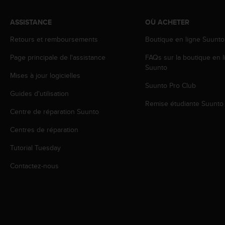
f
o
ASSISTANCE
OÙ ACHETER
r
m
Retours et remboursements
Boutique en ligne Suunto
i
t
Page principale de l'assistance
FAQs sur la boutique en l
é
Suunto
Mises à jour logicielles
a
Suunto Pro Club
u
Guides d'utilisation
x
Remise étudiante Suunto
d
Centre de réparation Suunto
i
r
Centres de réparation
e
c
Tutorial Tuesday
t
Contactez-nous
i
v
e
s
d
'