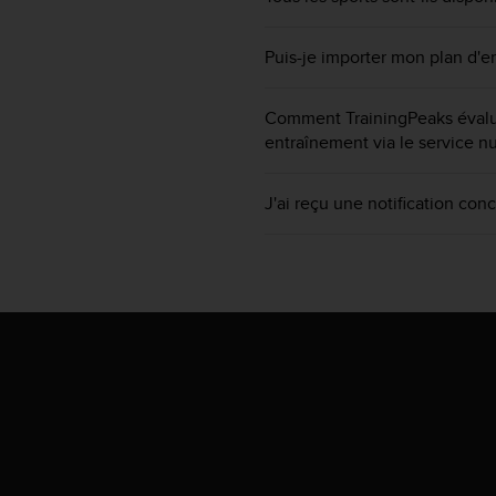
e
s
i
Puis-je importer mon plan d'
t
e
W
Comment TrainingPeaks évalue-t
e
entraînement via le service 
b
a
u
J'ai reçu une notification conc
n
i
v
e
a
u
A
A
d
e
c
o
n