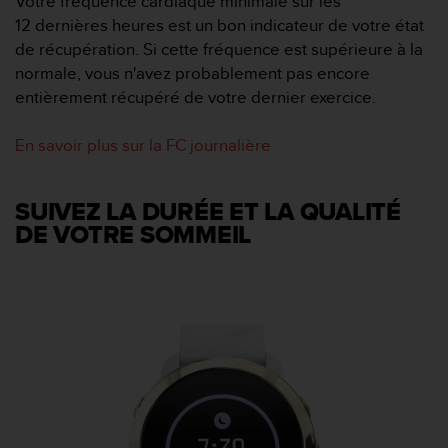
Votre fréquence cardiaque minimale sur les
'
12 dernières heures est un bon indicateur de votre état
a
c
de récupération. Si cette fréquence est supérieure à la
c
normale, vous n'avez probablement pas encore
e
entièrement récupéré de votre dernier exercice.
s
s
En savoir plus sur la FC journalière
i
b
i
l
SUIVEZ LA DURÉE ET LA QUALITÉ
i
DE VOTRE SOMMEIL
t
é
.
A
d
r
e
s
s
e
z