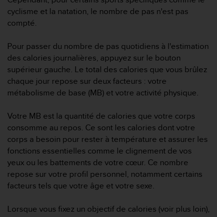
a
cyclisme et la natation, le nombre de pas n'est pas
c
compté.
c
e
s
Pour passer du nombre de pas quotidiens à l'estimation
s
des calories journalières, appuyez sur le bouton
i
supérieur gauche. Le total des calories que vous brûlez
b
chaque jour repose sur deux facteurs : votre
i
l
métabolisme de base (MB) et votre activité physique.
i
t
Votre MB est la quantité de calories que votre corps
é
consomme au repos. Ce sont les calories dont votre
d
corps a besoin pour rester à température et assurer les
u
c
fonctions essentielles comme le clignement de vos
o
yeux ou les battements de votre cœur. Ce nombre
n
repose sur votre profil personnel, notamment certains
t
facteurs tels que votre âge et votre sexe.
e
n
u
Lorsque vous fixez un objectif de calories (voir plus loin),
W