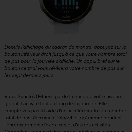
f
o
r
m
i
t
é
a
Depuis l'affichage du cadran de montre, appuyez sur le
u
bouton inférieur droit jusqu'à ce que votre nombre total
x
de pas pour la journée s'affiche. Un appui bref sur le
d
bouton central vous révèlera
votre nombre de pas sur
i
les sept derniers jours.
r
e
c
t
Votre Suunto 3 Fitness garde la trace de votre niveau
i
global d'activité tout au long de la journée. Elle
v
compte vos pas à l'aide d'un accéléromètre. Le nombre
e
s
total de pas s'accumule 24h/24 et 7j/7 même pendant
d
l'enregistrement d'exercices et d'autres activités.
'
Cependant, pour certains sports spécifiques comme le