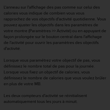
l
L'anneau sur l'affichage des pas comme sur celui des
i
t
calories vous indique de combien vous vous
y
rapprochez de vos objectifs d'activité quotidienne. Vous
G
pouvez ajuster les objectifs dans les paramètres de
u
votre montre (Paramètres >> Activité) ou en appuyant de
i
façon prolongée sur le bouton central dans l'affichage
d
e
de l'activité pour ouvrir les paramètres des objectifs
l
d'activité.
i
n
Lorsque vous paramétrez votre objectif de pas, vous
e
définissez le nombre total de pas pour la journée.
s
,
Lorsque vous fixez un objectif de calories, vous
W
définissez le nombre de calories que vous voulez brûler
C
en plus de votre MB.
A
G
Les deux compteurs d'activité se réinitialisent
)
2
automatiquement tous les jours à minuit.
.