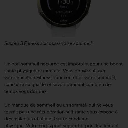
-
v
o
u
s
a
u
Suunto 3 Fitness suit aussi votre sommeil.
S
e
r
v
Un bon sommeil nocturne est important pour une bonne
i
santé physique et mentale. Vous pouvez utiliser
c
votre Suunto 3 Fitness pour contrôler votre sommeil,
e
connaître sa qualité et savoir pendant combien de
c
l
temps vous dormez.
i
e
Un manque de sommeil ou un sommeil qui ne vous
n
fournit pas une récupération suffisante vous expose à
t
des maladies et affaiblit votre condition
s
a
physique. Votre corps peut supporter ponctuellement