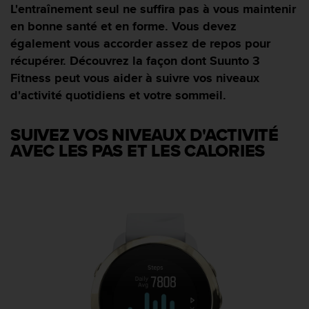
e
L'entraînement seul ne suffira pas à vous maintenir
s
en bonne santé et en forme. Vous devez
i
également vous accorder assez de repos pour
t
e
récupérer. Découvrez la façon dont Suunto 3
W
Fitness peut vous aider à suivre vos niveaux
e
d'activité quotidiens et votre sommeil.
b
a
u
SUIVEZ VOS NIVEAUX D'ACTIVITÉ
n
AVEC LES PAS ET LES CALORIES
i
v
e
a
u
A
A
d
e
c
o
n