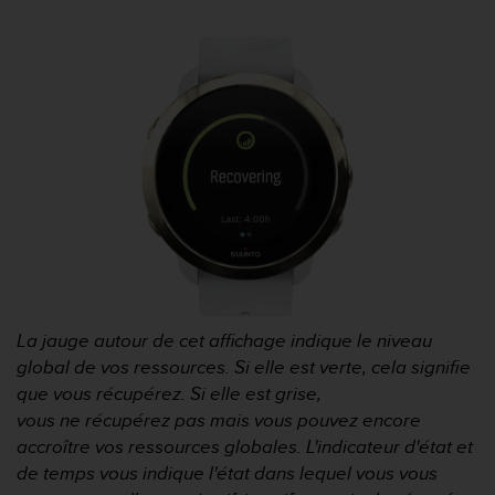
i
o
n
s
d
e
c
e
s
i
t
e
W
e
b
La jauge autour de cet affichage indique le niveau
.
global de vos ressources. Si elle est verte, cela signifie
que vous récupérez. Si elle est grise,
vous ne récupérez pas mais vous pouvez encore
accroître vos ressources globales. L'indicateur d'état et
de temps vous indique l'état dans lequel vous vous