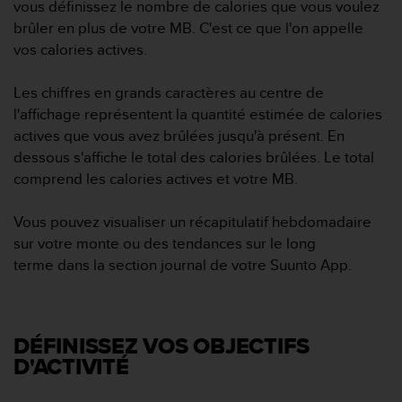
vous définissez le nombre de calories que vous voulez
e
brûler en plus de votre MB. C'est ce que l'on appelle
b
vos calories actives.
(
W
e
Les chiffres en grands caractères au centre de
b
l'affichage représentent la quantité estimée de calories
C
actives que vous avez brûlées jusqu'à présent. En
o
dessous s'affiche le total des calories brûlées. Le total
n
comprend les calories actives et votre MB.
t
e
n
Vous pouvez visualiser un récapitulatif hebdomadaire
t
sur votre monte ou des tendances sur le long
A
terme dans la section journal de votre Suunto App.
c
c
e
s
s
DÉFINISSEZ VO‏S OBJECTIFS
i
D'ACTIVITÉ
b
i