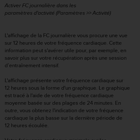
o
Activer FC journalière dans les
r
paramètres d'activité (Paramètres >> Activité)
m
i
t
L'affichage de la FC journalière vous procure une vue
é
a
sur 12 heures de votre fréquence cardiaque. Cette
u
information peut s'avérer utile pour, par exemple, en
x
savoir plus sur votre récupération après une session
a
d’entraînement intensif.
u
t
r
L'affichage présente votre fréquence cardiaque sur
e
12 heures sous la forme d'un graphique. Le graphique
s
est tracé à l'aide de votre fréquence cardiaque
n
moyenne basée sur des plages de 24 minutes. En
o
outre, vous obtenez l'indication de votre fréquence
r
m
cardiaque la plus basse sur la dernière période de
e
12 heures écoulée.
s
d