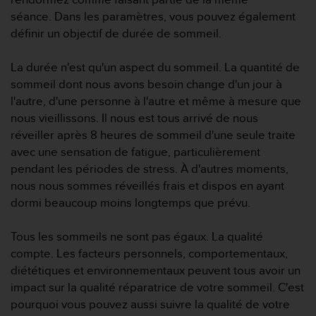
0
9
séance. Dans les paramètres, vous pouvez également
0
définir un objectif de durée de sommeil.
0
(
La durée n'est qu'un aspect du sommeil. La quantité de
a
sommeil dont nous avons besoin change d'un jour à
p
p
l'autre, d'une personne à l'autre et même à mesure que
e
nous vieillissons. Il nous est tous arrivé de nous
l
réveiller après 8 heures de sommeil d'une seule traite
g
avec une sensation de fatigue, particulièrement
r
pendant les périodes de stress. À d'autres moments,
a
t
nous nous sommes réveillés frais et dispos en ayant
u
dormi beaucoup moins longtemps que prévu.
i
t
Tous les sommeils ne sont pas égaux. La qualité
)
compte. Les facteurs personnels, comportementaux,
s
i
diététiques et environnementaux peuvent tous avoir un
v
impact sur la qualité réparatrice de votre sommeil. C'est
o
pourquoi vous pouvez aussi suivre la qualité de votre
u