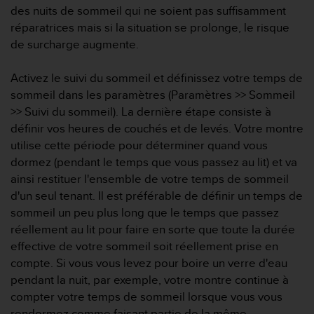
u
des nuits de sommeil qui ne soient pas suffisamment
x
réparatrices mais si la situation se prolonge, le risque
É
de surcharge augmente.
t
a
t
Activez le suivi du sommeil et définissez votre temps de
s
sommeil dans les paramètres (Paramètres >> Sommeil
-
>> Suivi du sommeil). La dernière étape consiste à
U
définir vos heures de couchés et de levés. Votre montre
n
utilise cette période pour déterminer quand vous
i
s
dormez (pendant le temps que vous passez au lit) et va
a
ainsi restituer l'ensemble de votre temps de sommeil
u
d'un seul tenant. Il est préférable de définir un temps de
+
sommeil un peu plus long que le temps que passez
1
réellement au lit pour faire en sorte que toute la durée
8
5
effective de votre sommeil soit réellement prise en
5
compte. Si vous vous levez pour boire un verre d'eau
2
pendant la nuit, par exemple, votre montre continue à
5
compter votre temps de sommeil lorsque vous vous
8
rendormez comme faisant partie de la même