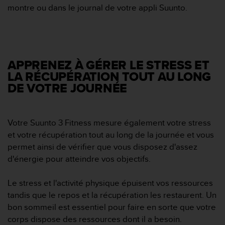
s
montre ou dans le journal de votre appli Suunto.
p
o
u
r
a
c
APPRENEZ À GÉRER LE STRESS ET
c
LA RÉCUPÉRATION TOUT AU LONG
é
DE VOTRE JOURNÉE
d
e
r
Votre Suunto 3 Fitness mesure également votre stress
a
u
et votre récupération tout au long de la journée et vous
x
permet ainsi de vérifier que vous disposez d'assez
i
d'énergie pour atteindre vos objectifs.
n
f
Le stress et l'activité physique épuisent vos ressources
o
r
tandis que le repos et la récupération les restaurent. Un
m
bon sommeil est essentiel pour faire en sorte que votre
a
corps dispose des ressources dont il a besoin.
t