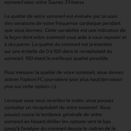
sommeil avec votre Suunto 3 Fitness.
s
r
e
La qualité de votre sommeil est évaluée par un suivi
n
des variations de votre fréquence cardiaque pendant
c
que vous dormez. Cette variabilité est une indication de
o
la façon dont votre sommeil vous aide à vous reposer et
n
à récupérer. La qualité du sommeil est présentée
t
r
sur une échelle de 0 à 100 dans le récapitulatif du
e
sommeil, 100 étant la meilleure qualité possible.
z
d
Pour mesurer la qualité de votre sommeil, vous devrez
e
activer l'option FC journalière (voir plus haut) (en savoir
s
p
plus sur cette option
ici
).
r
o
Lorsque vous vous réveillez le matin, vous pouvez
b
consulter un récapitulatif de votre sommeil. Vous
l
pouvez suivre la tendance générale de votre
è
m
sommeil en faisant défiler les options vers le bas
e
jusqu'à l'analyse du sommeil depuis le cadran de la