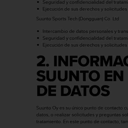
Seguridad y confidencialidad del trata
c
o
Ejecución de sus derechos y solicitudes
n
Suunto Sports Tech (Dongguan) Co. Ltd
t
e
Intercambio de datos personales y trans
n
i
Seguridad y confidencialidad del trata
d
Ejecución de sus derechos y solicitudes
o
w
2. INFORMA
e
b
SUUNTO EN 
(
W
e
DE DATOS
b
C
o
n
Suunto Oy es su único punto de contacto 
t
datos, o realizar solicitudes y preguntas 
e
tratamiento. En este punto de contacto, t
n