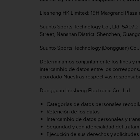
i
o
Liesheng HK Limited: 19H Maxgrand Plaza
w
e
Suunto Sports Technology Co., Ltd: 5A070, 
b
d
Street, Nanshan District, Shenzhen, Guang
e
a
Suunto Sports Technology (Dongguan) Co.,
c
u
Determinamos conjuntamente los fines y med
e
intercambio de datos entre los correspons
r
acordado Nuestras respectivas responsabil
d
o
c
Dongguan Liesheng Electronic Co., Ltd
o
n
Categorías de datos personales recopila
l
Retención de los datos
a
Intercambio de datos personales y trans
s
Seguridad y confidencialidad del trata
P
a
Ejecución de sus derechos y solicitudes
u