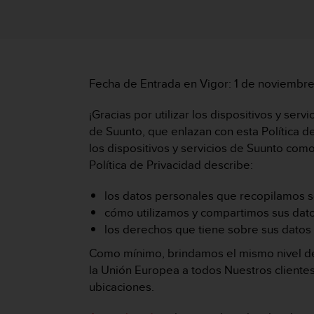
m
i
s
o
d
e
Fecha de Entrada en Vigor: 1 de noviembr
a
l
c
¡Gracias por utilizar los dispositivos y serv
a
de Suunto, que enlazan con esta Política de 
n
los dispositivos y servicios de Suunto co
z
Política de Privacidad describe:
a
r
los datos personales que recopilamos sob
e
l
cómo utilizamos y compartimos sus datos
n
los derechos que tiene sobre sus datos
i
Como mínimo, brindamos el mismo nivel de
v
e
la Unión Europea a todos Nuestros clientes
l
ubicaciones.
d
e