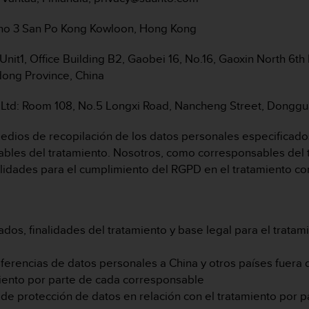
 no 3 San Po Kong Kowloon, Hong Kong
Unit1, Office Building B2, Gaobei 16, No.16, Gaoxin North 6t
dong Province, China
 Ltd: Room 108, No.5 Longxi Road, Nancheng Street, Donggu
ios de recopilación de los datos personales especificados 
ables del tratamiento. Nosotros, como corresponsables del
idades para el cumplimiento del RGPD en el tratamiento con
dos, finalidades del tratamiento y base legal para el tratam
ferencias de datos personales a China y otros países fuera 
miento por parte de cada corresponsable
 de protección de datos en relación con el tratamiento por 