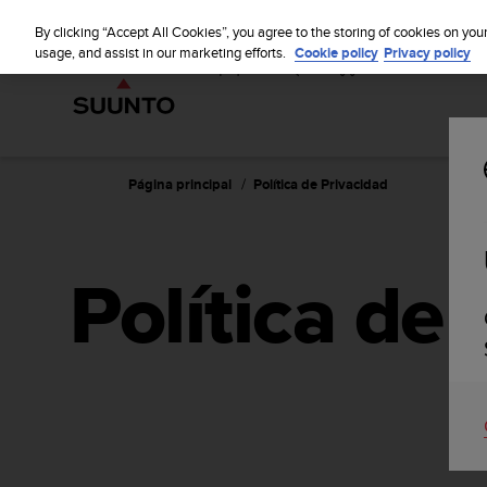
S
u
By clicking “Accept All Cookies”, you agree to the storing of cookies on you
u
usage, and assist in our marketing efforts.
Cookie policy
Privacy policy
n
t
o
m
a
n
Página principal
Política de Privacidad
t
i
e
n
Política de
e
s
u
c
o
m
p
r
o