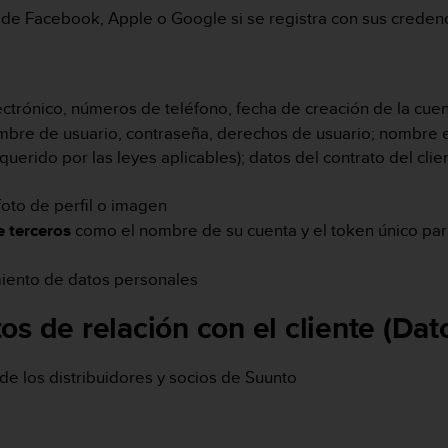
de Facebook, Apple o Google si se registra con sus creden
trónico, números de teléfono, fecha de creación de la cuent
mbre de usuario, contraseña, derechos de usuario; nombre e
equerido por las leyes aplicables); datos del contrato del cli
oto de perfil o imagen
e terceros
como el nombre de su cuenta y el token único para
miento de datos personales
os de relación con el cliente (Da
e los distribuidores y socios de Suunto