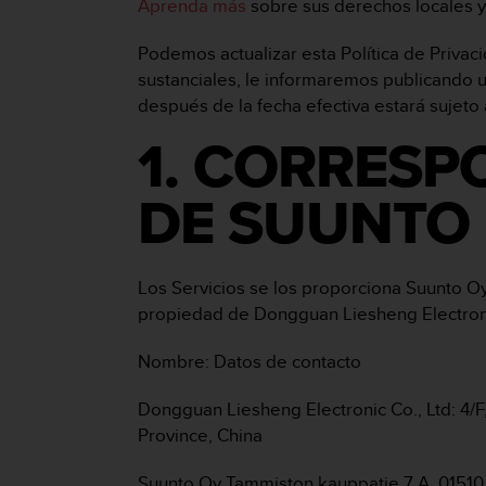
Aprenda más
sobre sus derechos locales y
c
o
Podemos actualizar esta Política de Priva
n
sustanciales, le informaremos publicando u
f
o
después de la fecha efectiva estará sujeto 
r
1. CORRESP
m
i
d
DE SUUNTO
a
d
A
A
Los Servicios se los proporciona Suunto Oy
e
propiedad de Dongguan Liesheng Electronic 
n
e
Nombre: Datos de contacto
s
t
e
Dongguan Liesheng Electronic Co., Ltd: 4/F
s
Province, China
i
t
Suunto Oy Tammiston kauppatie 7 A, 01510 