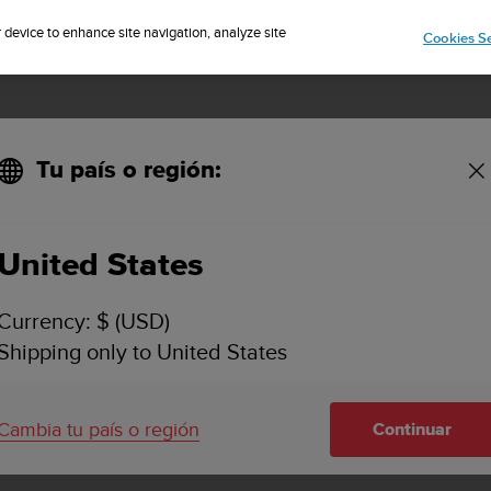
Suscríbete al boletín y obtén un 5% de descuento
| Fácil devolución
r device to enhance site navigation, analyze site
Cookies Se
Tu país o región:
United States
 Privacidad
Currency: $ (USD)
Shipping only to United States
Cambia tu país o región
Continuar