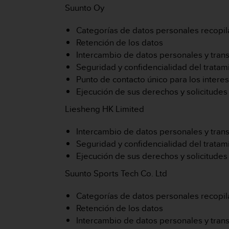
Suunto Oy
t
a
s
Categorías de datos personales recopila
d
Retención de los datos
e
Intercambio de datos personales y trans
a
Seguridad y confidencialidad del trata
c
Punto de contacto único para los intere
c
e
Ejecución de sus derechos y solicitudes
s
Liesheng HK Limited
i
b
Intercambio de datos personales y trans
i
l
Seguridad y confidencialidad del trata
i
Ejecución de sus derechos y solicitudes
d
a
Suunto Sports Tech Co. Ltd
d
p
Categorías de datos personales recopila
a
Retención de los datos
r
Intercambio de datos personales y trans
a