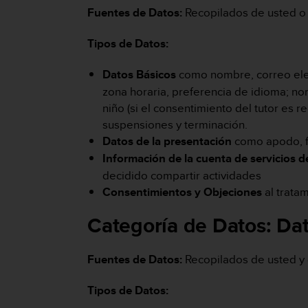
s
Fuentes de Datos:
Recopilados de usted o 
,
W
Tipos de Datos:
C
A
Datos Básicos
como nombre, correo elec
G
zona horaria, preferencia de idioma; no
)
2
niño (si el consentimiento del tutor es r
.
suspensiones y terminación.
0
Datos de la presentación
como apodo, f
y
Información de la cuenta de servicios d
o
t
decidido compartir actividades
r
Consentimientos y Objeciones
al trata
a
s
Categoría de Datos:
Dat
n
o
r
Fuentes de Datos:
Recopilados de usted y d
m
a
Tipos de Datos:
s