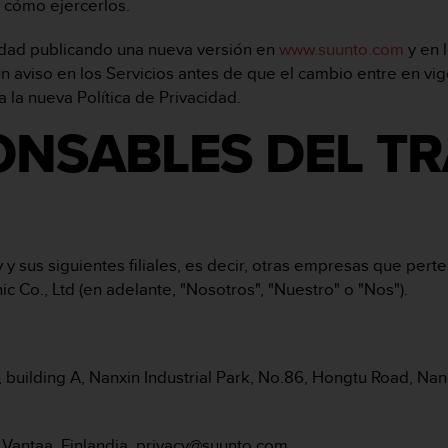
 cómo ejercerlos.
cidad publicando una nueva versión en
www.suunto.com
y en 
n aviso en los Servicios antes de que el cambio entre en vig
a la nueva Política de Privacidad.
ONSABLES DEL T
 y sus siguientes filiales, es decir, otras empresas que p
Co., Ltd (en adelante, "Nosotros", "Nuestro" o "Nos").
, building A, Nanxin Industrial Park, No.86, Hongtu Road, N
Vantaa, Finlandia, privacy@suunto.com