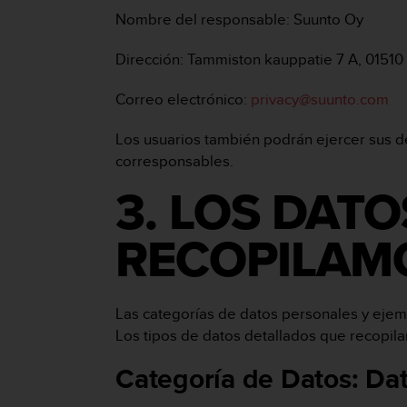
t
Nombre del responsable: Suunto Oy
A
c
c
Dirección: Tammiston kauppatie 7 A, 01510 
e
s
Correo electrónico:
privacy@suunto.com
s
i
Los usuarios también podrán ejercer sus d
b
corresponsables.
i
l
3. LOS DAT
i
t
y
RECOPILAMO
G
u
i
d
Las categorías de datos personales y ejemp
e
Los tipos de datos detallados que recopilam
l
i
Categoría de Datos:
Dat
n
e