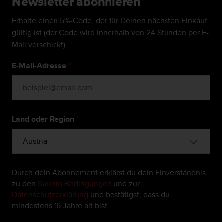
Newsletter abonnieren
b
s
Erhalte einen 5%-Code, der für Deinen nächsten Einkauf
i
gültig ist (der Code wird innerhalb von 24 Stunden per E-
t
Mail verschickt).
e
h
E-Mail-Adresse
*
a
b
e
n
,
k
Land oder Region
*
o
n
t
a
k
Durch dein Abonnement erklärst du dein Einverständnis
t
zu den
Suunto Bedingungen
und zur
i
Datenschutzerklärung
und bestätigst, dass du
e
mindestens 16 Jahre alt bist.
r
e