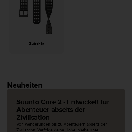
G
)
2
.
0
s
o
Zubehör
w
i
e
d
e
r
E
Neuheiten
r
f
ü
Suunto Core 2 - Entwickelt für
l
Abenteuer abseits der
l
Zivilisation
u
n
Von Wanderungen bis zu Abenteuern abseits der
g
Zivilisation: Verfolge deine Höhe, bleibe über