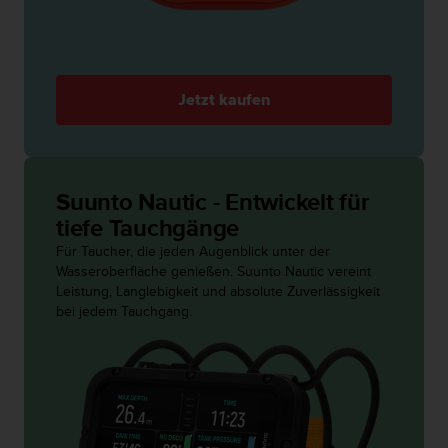
b
l
e
m
e
Jetzt kaufen
m
i
t
d
e
Suunto Nautic - Entwickelt für
m
tiefe Tauchgänge
Z
Für Taucher, die jeden Augenblick unter der
u
Wasseroberfläche genießen. Suunto Nautic vereint
g
Leistung, Langlebigkeit und absolute Zuverlässigkeit
r
bei jedem Tauchgang.
i
f
f
a
u
f
I