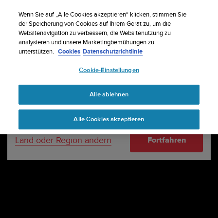
S
Registriere dich für den Newsletter und
u
Wenn Sie auf „Alle Cookies akzeptieren“ klicken, stimmen Sie
erhalte 5% Rabatt
| Kostenlose Retouren
u
der Speicherung von Cookies auf Ihrem Gerät zu, um die
Dein Land oder deine Region:
Websitenavigation zu verbessern, die Websitenutzung zu
n
analysieren und unsere Marketingbemühungen zu
t
unterstützen.
Cookies
Datenschutzrichtlinie
o
United States
s
Cookie-Einstellungen
t
r
Currency: $ (USD)
e
Alle ablehnen
b
Shipping only to United States
t
Alle Cookies akzeptieren
d
i
Land oder Region ändern
Fortfahren
e
K
o
n
f
o
r
m