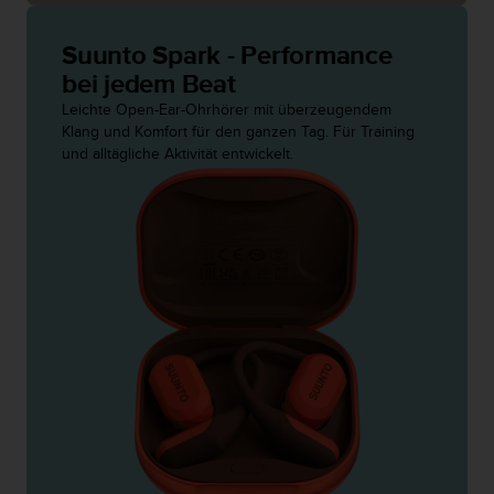
s
n
o
Suunto Spark - Performance
r
bei jedem Beat
m
Leichte Open-Ear-Ohrhörer mit überzeugendem
e
Klang und Komfort für den ganzen Tag. Für Training
n
und alltägliche Aktivität entwickelt.
a
n
.
S
o
l
l
t
e
s
t
d
u
P
r
o