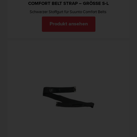
w
COMFORT BELT STRAP – GRÖSSE S-L
e
Schwarzer Stoffgurt für Suunto Comfort Belts
i
t
Produkt ansehen
e
r
e
r
Z
u
g
ä
n
g
l
i
c
h
k
e
i
t