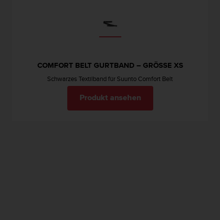
s
n
o
r
m
e
n
COMFORT BELT GURTBAND – GRÖSSE XS
a
Schwarzes Textilband für Suunto Comfort Belt
n
.
Produkt ansehen
S
o
l
l
t
e
s
t
d
u
P
r
o