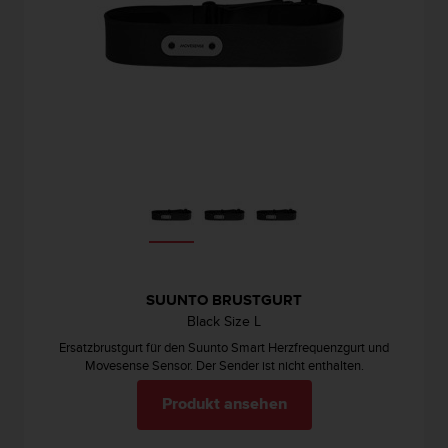
s
s
i
b
i
l
i
t
y
G
u
i
d
e
l
SUUNTO BRUSTGURT
i
Black Size L
n
e
Ersatzbrustgurt für den Suunto Smart Herzfrequenzgurt und
s
Movesense Sensor. Der Sender ist nicht enthalten.
(
Produkt ansehen
W
C
A