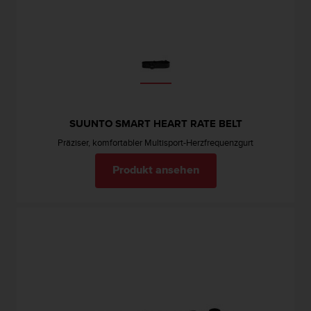
t
e
m
i
t
d
e
n
W
SUUNTO SMART HEART RATE BELT
e
Präziser, komfortabler Multisport-Herzfrequenzgurt
b
C
Produkt ansehen
o
n
t
e
n
t
A
c
c
e