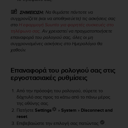
e
f
Να θυμάστε πάντοτε να
ΣΗΜΕΙΩΣΗ:
o
συγχρονίζετε (και να αποθηκεύετε) τις ασκήσεις σας
r
στο
Η εφαρμογή Suunto για φορητές συσκευές στο
t
τηλέφωνο σας
. Αν χρειαστεί να πραγματοποιήσετε
h
επαναφορά του ρολογιού σας, όλες οι μη
i
συγχρονισμένες ασκήσεις στο Ημερολόγιο θα
s
w
χαθούν.
e
b
s
Επαναφορά του ρολογιού σας στις
i
εργοστασιακές ρυθμίσεις
t
e
i
Από την πρόσοψη του ρολογιού, σύρετε το
n
δάχτυλό σας προς τα κάτω από το πάνω μέρος
c
της οθόνης σας.
o
Πατήστε
Settings
»
System
»
Disconnect and
n
reset
.
f
Επιβεβαιώστε την επιλογή σας πατώντας
.
o