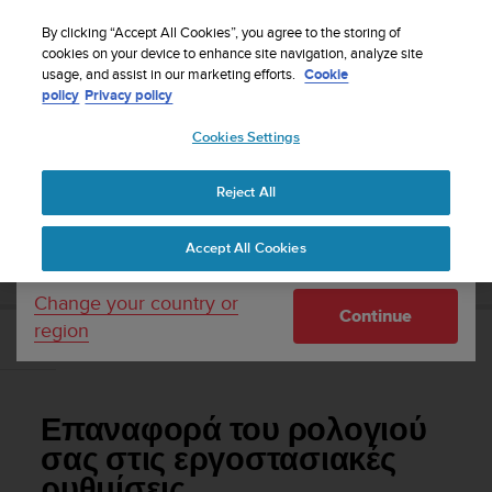
S
Sign up for the newsletter and get 5% off
| Free
u
By clicking “Accept All Cookies”, you agree to the storing of
returns
u
cookies on your device to enhance site navigation, analyze site
Your country or region:
usage, and assist in our marketing efforts.
Cookie
n
policy
Privacy policy
t
o
Cookies Settings
United States
i
s
Home
Support
Suunto 7
Οδηγός Χρήσης
c
Reject All
Currency: $ (USD)
o
m
Shipping only to United States
SUUNTO 7 ΟΔΗΓΌΣ ΧΡΉΣΗΣ
Accept All Cookies
m
i
t
Change your country or
Continue
t
region
Επαναφορά του ρολογιού σας στις εργοστασιακές ρυθμίσ
e
εις
d
t
o
Επαναφορά του ρολογιού
a
c
σας στις εργοστασιακές
h
ρυθμίσεις