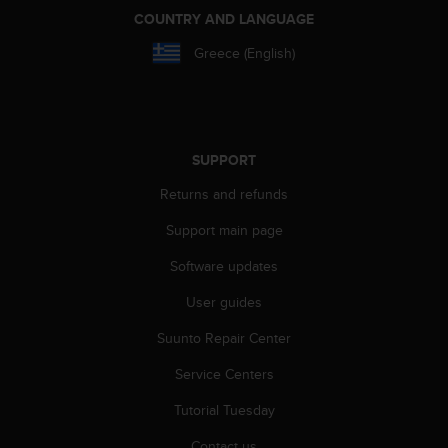
c
COUNTRY AND LANGUAGE
o
m
Greece (English)
p
l
i
a
n
SUPPORT
c
e
Returns and refunds
w
i
Support main page
t
h
Software updates
o
t
User guides
h
Suunto Repair Center
e
r
Service Centers
a
c
Tutorial Tuesday
c
e
Contact us