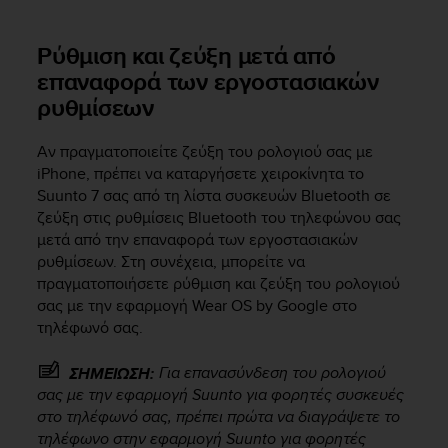
r
m
a
Ρύθμιση και ζεύξη μετά από
n
επαναφορά των εργοστασιακών
c
ρυθμίσεων
e
w
i
Αν πραγματοποιείτε ζεύξη του ρολογιού σας με
t
iPhone, πρέπει να καταργήσετε χειροκίνητα το
h
Suunto 7
σας από τη λίστα συσκευών Bluetooth σε
t
ζεύξη στις ρυθμίσεις Bluetooth του τηλεφώνου σας
h
μετά από την επαναφορά των εργοστασιακών
e
ρυθμίσεων. Στη συνέχεια, μπορείτε να
W
πραγματοποιήσετε ρύθμιση και ζεύξη του ρολογιού
e
σας με την εφαρμογή Wear OS by Google στο
b
C
τηλέφωνό σας.
o
n
Για επανασύνδεση του ρολογιού
ΣΗΜΕΙΩΣΗ:
t
σας με την εφαρμογή Suunto για φορητές συσκευές
e
στο τηλέφωνό σας, πρέπει πρώτα να διαγράψετε το
n
τηλέφωνο στην εφαρμογή Suunto για φορητές
t