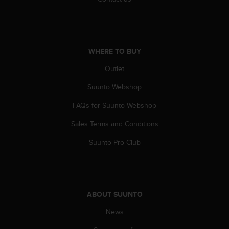
s
s
i
b
i
WHERE TO BUY
l
i
Outlet
t
Suunto Webshop
y
s
FAQs for Suunto Webshop
t
a
Sales Terms and Conditions
n
d
Suunto Pro Club
a
r
d
s
.
ABOUT SUUNTO
P
l
News
e