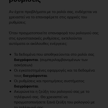
i
e
v
Αν έχετε προβλήματα με το ρολόι σας, ενδέχεται να
i
χρειαστεί να το επαναφέρετε στις αρχικές του
n
ρυθμίσεις.
g
L
Όταν πραγματοποιείτε επαναφορά του ρολογιού σας
e
στις εργοστασιακές ρυθμίσεις, εκτελούνται
v
αυτόματα οι ακόλουθες ενέργειες:
e
l
A
Τα δεδομένα που αποθηκεύονται στο ρολόι σας
A
διαγράφονται
. (συμπεριλαμβανομένων των
c
ασκήσεων)
o
Οι εγκατεστημένες εφαρμογές και τα δεδομένα
n
τους
διαγράφονται
.
f
Οι ρυθμίσεις και προτιμήσεις συστήματος
o
διαγράφονται
.
r
Ακυρώνεται η ζεύξη του ρολογιού σας με το
m
τηλέφωνό σας. Θα χρειαστεί να
a
n
πραγματοποιήσετε ξανά ζεύξη του ρολογιού με
c
το τηλέφωνό σας.