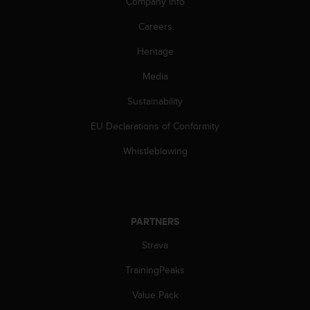
Company info
a
s
Careers
e
c
Heritage
o
n
Media
t
a
Sustainability
c
EU Declarations of Conformity
t
C
Whistleblowing
u
s
t
o
m
PARTNERS
e
r
Strava
S
e
TrainingPeaks
r
v
Value Pack
i