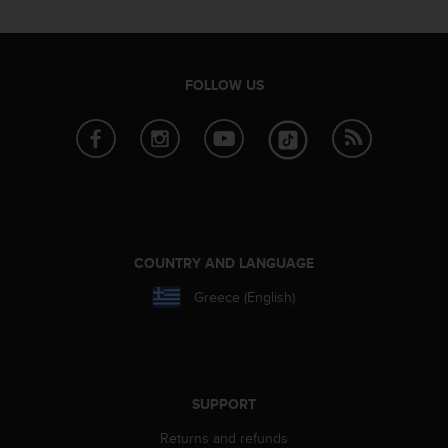
c
o
m
p
l
FOLLOW US
i
a
n
c
e
w
i
t
h
COUNTRY AND LANGUAGE
o
Greece (English)
t
h
e
r
a
c
SUPPORT
c
Returns and refunds
e