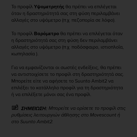
i
Το προφίλ
Υψομετρητής
θα πρέπει να επιλέγεται
e
v
όταν η δραστηριότητά σας στη φύση περιλαμβάνει
i
αλλαγές στο υψόμετρο (π.χ. πεζοπορία σε λόφο).
n
g
Το προφίλ
Βαρόμετρο
θα πρέπει να επιλέγεται όταν
L
η δραστηριότητά σας στη φύση δεν περιλαμβάνει
e
αλλαγές στο υψόμετρο (π.χ. ποδόσφαιρο, ιστιοπλοΐα,
v
κωπηλασία ).
e
l
Για να εμφανίζονται οι σωστές ενδείξεις, θα πρέπει
A
να αντιστοιχίσετε το προφίλ στη δραστηριότητά σας.
A
c
Μπορείτε είτε να αφήσετε το
Suunto Ambit2
να
o
επιλέξει το κατάλληλο προφίλ για τη δραστηριότητα
n
ή να επιλέξετε μόνοι σας ένα προφίλ.
f
o
Μπορείτε να ορίσετε το προφίλ στις
ΣΗΜΕΙΩΣΗ:
r
ρυθμίσεις λειτουργιών άθλησης στο Movescount ή
m
στο
Suunto Ambit2
.
a
n
c