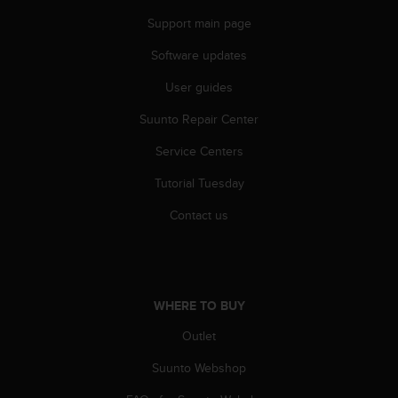
s
Support main page
s
i
Software updates
b
i
User guides
l
i
Suunto Repair Center
t
Service Centers
y
s
Tutorial Tuesday
t
a
Contact us
n
d
a
r
d
WHERE TO BUY
s
.
Outlet
P
l
Suunto Webshop
e