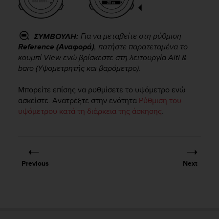
s
(
W
C
Για να μεταβείτε στη ρύθμιση
ΣΥΜΒΟΥΛΗ:
A
Reference (Αναφορά)
, πατήστε παρατεταμένα το
G
κουμπί
View
ενώ βρίσκεστε στη λειτουργία
Alti &
)
baro (Υψομετρητής και βαρόμετρο)
.
2
.
Μπορείτε επίσης να ρυθμίσετε το υψόμετρο ενώ
0
ασκείστε. Ανατρέξτε στην ενότητα
Ρύθμιση του
a
υψόμετρου κατά τη διάρκεια της άσκησης
.
n
d
a
c
h
i
Previous
Next
e
v
i
n
g