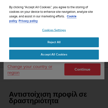
S
Sign up for the newsletter and get 5% off
| Free
u
By clicking “Accept All Cookies”, you agree to the storing of
returns
u
cookies on your device to enhance site navigation, analyze site
Your country or region:
usage, and assist in our marketing efforts.
Cookie
n
policy
Privacy policy
t
o
Cookies Settings
United States
i
s
Home
Support
Suunto Ambit2
Οδηγός Χρήσης - 2.1
c
Reject All
Currency: $ (USD)
o
m
Shipping only to United States
SUUNTO AMBIT2 ΟΔΗΓΌΣ ΧΡΉΣΗΣ - 2.1
Accept All Cookies
m
i
t
Change your country or
Continue
t
region
e
Αντιστοίχιση προφίλ σε δραστηριότητα
d
t
o
Αντιστοίχιση προφίλ σε
a
c
δραστηριότητα
h