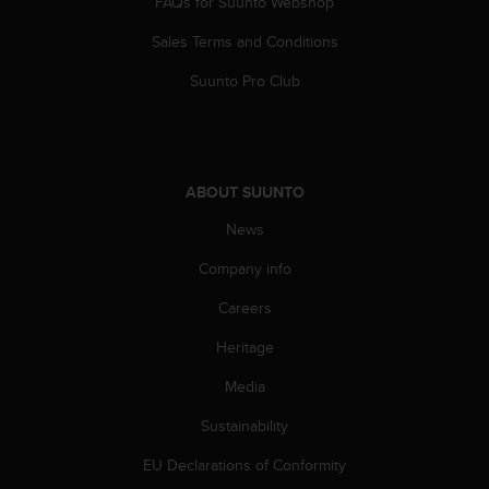
FAQs for Suunto Webshop
a
s
Sales Terms and Conditions
e
c
Suunto Pro Club
o
n
t
a
c
ABOUT SUUNTO
t
C
News
u
s
Company info
t
Careers
o
m
Heritage
e
r
Media
S
e
Sustainability
r
v
EU Declarations of Conformity
i