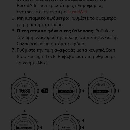
FusedAlti. Για περισσότερες πληροφορίες,
A
c
ανατρέξτε στην ενότητα
FusedAlti
.
c
Μη αυτόματο υψόμετρο
: Ρυθμίστε το υψόμετρο
e
με μη αυτόματο τρόπο.
s
Πίεση στην επιφάνεια της θάλασσας
: Ρυθμίστε
s
την τιμή αναφοράς της πίεσης στην επιφάνεια της
i
θάλασσας με μη αυτόματο τρόπο.
b
Ρυθμίστε την τιμή αναφοράς με τα κουμπιά
Start
i
Stop
και
Light Lock
. Επιβεβαιώστε τη ρύθμιση με
l
το κουμπί
Next
.
i
t
y
G
u
i
d
e
l
i
n
e