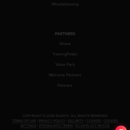
Whistleblowing
c
e
a
t
U
PARTNERS
S
A
Strava
+
1
TrainingPeaks
8
5
Value Pack
5
2
Welcome Partners
5
Partners
8
0
9
0
0
(
.
COPYRIGHT © 2026 SUUNTO.
ALL RIGHTS RESERVED.
TERMS OF USE
|
PRIVACY POLICY
|
SECURITY
|
COOKIES
|
COOKIES
t
SETTINGS
|
#YESSUUNTO TERMS
|
EU DATA ACT NOTICE
o