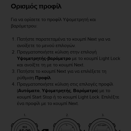
e
Ορισμός προφίλ
f
o
Για να ορίσετε το προφίλ
Υψομετρητή και
r
βαρόμετρου
:
t
h
Πατήστε παρατεταμένα το κουμπί
Next
για να
i
s
ανοίξετε το μενού επιλογών.
w
Πραγματοποιήστε κύλιση στην επιλογή
e
Υψομετρητής-βαρόμετρο
με το κουμπί
Light Lock
b
και ανοίξτε τη με το κουμπί
Next
.
s
Πατήστε το κουμπί
Next
για να επιλέξετε τη
i
ρύθμιση
Προφίλ
.
t
Πραγματοποιήστε κύλιση στις επιλογές προφίλ
e
(
Αυτόματο
,
Υψομετρητής
,
Βαρόμετρο
) με το
i
κουμπί
Start Stop
ή το κουμπί
Light Lock
. Επιλέξτε
n
ένα προφίλ με το κουμπί
Next
.
c
o
n
f
o