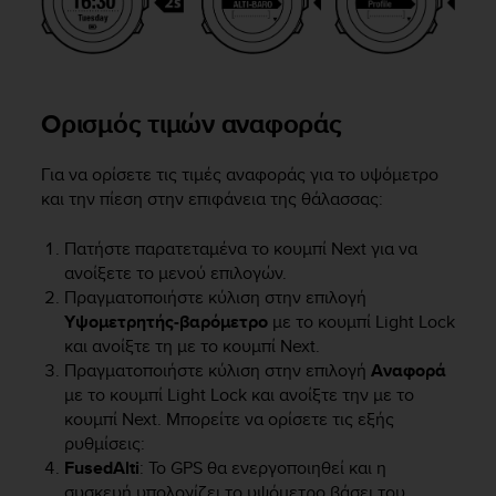
r
m
a
n
c
Ορισμός τιμών αναφοράς
e
w
i
Για να ορίσετε τις τιμές αναφοράς για το υψόμετρο
t
και την πίεση στην επιφάνεια της θάλασσας:
h
t
Πατήστε παρατεταμένα το κουμπί
Next
για να
h
ανοίξετε το μενού επιλογών.
e
W
Πραγματοποιήστε κύλιση στην επιλογή
e
Υψομετρητής-βαρόμετρο
με το κουμπί
Light Lock
b
και ανοίξτε τη με το κουμπί
Next
.
C
Πραγματοποιήστε κύλιση στην επιλογή
Αναφορά
o
με το κουμπί
Light Lock
και ανοίξτε την με το
n
κουμπί
Next
.
Μπορείτε να ορίσετε τις εξής
t
ρυθμίσεις:
e
FusedAlti
: Το GPS θα ενεργοποιηθεί και η
n
συσκευή υπολογίζει το υψόμετρο βάσει του
t