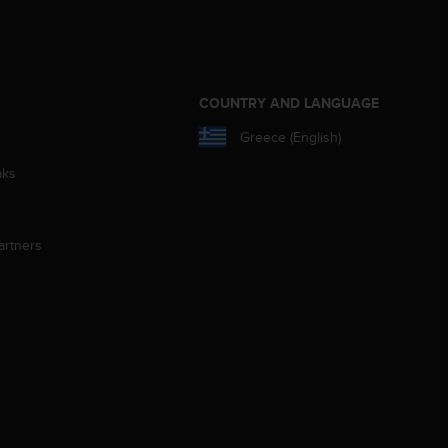
S
COUNTRY AND LANGUAGE
Greece (English)
aks
artners