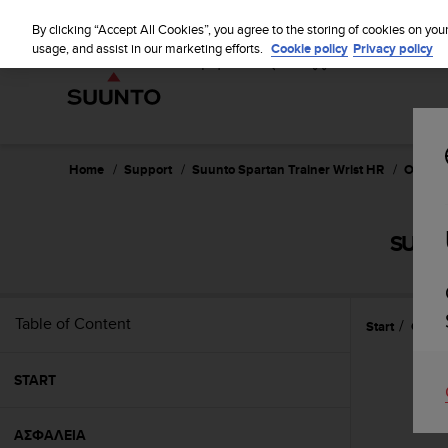
S
u
By clicking “Accept All Cookies”, you agree to the storing of cookies on you
u
usage, and assist in our marketing efforts.
Cookie policy
Privacy policy
n
t
o
i
s
c
Home
Support
Suunto Spartan Trainer Wrist HR
Οδηγός
o
m
m
SUUNT
i
t
t
e
Table of Content
Start
Οδηγί
d
t
o
START
a
c
h
ΑΣΦΑΛΕΙΑ