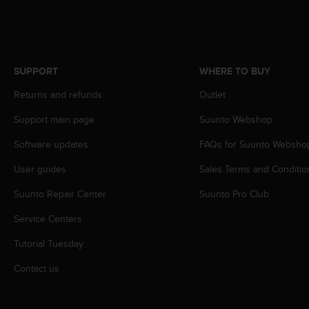
r
m
a
n
c
SUPPORT
WHERE TO BUY
e
w
Returns and refunds
Outlet
i
t
Support main page
Suunto Webshop
h
t
Software updates
FAQs for Suunto Websho
h
User guides
Sales Terms and Conditio
e
W
Suunto Repair Center
Suunto Pro Club
e
b
Service Centers
C
o
Tutorial Tuesday
n
t
Contact us
e
n
t