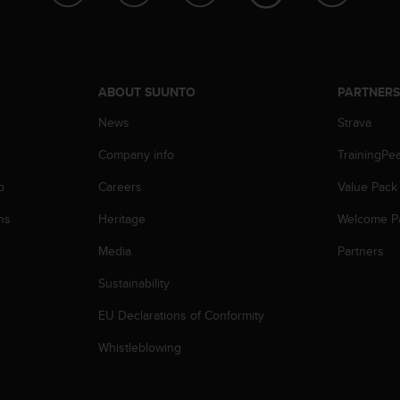
ABOUT SUUNTO
PARTNER
News
Strava
Company info
TrainingPe
p
Careers
Value Pack
ns
Heritage
Welcome P
Media
Partners
Sustainability
EU Declarations of Conformity
Whistleblowing