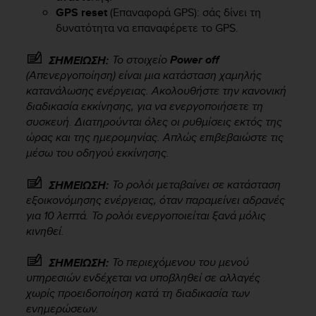
r
GPS reset
(Επαναφορά GPS): σάς δίνει τη
m
δυνατότητα να επαναφέρετε το GPS.
a
n
Το στοιχείο
Power off
ΣΗΜΕΙΩΣΗ:
c
e
(Απενεργοποίηση) είναι μια κατάσταση χαμηλής
w
κατανάλωσης ενέργειας. Ακολουθήστε την κανονική
i
διαδικασία εκκίνησης, για να ενεργοποιήσετε τη
t
συσκευή. Διατηρούνται όλες οι ρυθμίσεις εκτός της
h
ώρας και της ημερομηνίας. Απλώς επιβεβαιώστε τις
t
μέσω του οδηγού εκκίνησης.
h
e
Το ρολόι μεταβαίνει σε κατάσταση
ΣΗΜΕΙΩΣΗ:
W
εξοικονόμησης ενέργειας, όταν παραμείνει αδρανές
e
για 10 λεπτά. Το ρολόι ενεργοποιείται ξανά μόλις
b
C
κινηθεί.
o
n
Το περιεχόμενου του μενού
ΣΗΜΕΙΩΣΗ:
t
υπηρεσιών ενδέχεται να υποβληθεί σε αλλαγές
e
χωρίς προειδοποίηση κατά τη διαδικασία των
n
ενημερώσεων.
t