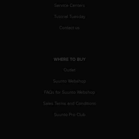
s
Service Centers
s
i
Tutorial Tuesday
b
Contact us
i
l
i
t
y
WHERE TO BUY
s
t
Outlet
a
n
Suunto Webshop
d
a
FAQs for Suunto Webshop
r
d
Sales Terms and Conditions
s
Suunto Pro Club
.
P
l
e