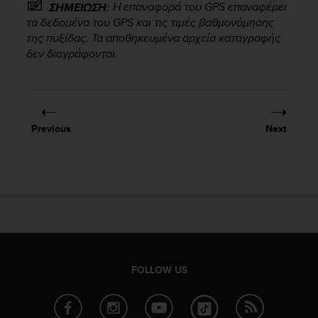
Η επαναφορά του GPS επαναφέρει
s
ΣΗΜΕΙΩΣΗ:
(
τα δεδομένα του GPS και τις τιμές βαθμονόμησης
W
της πυξίδας. Τα αποθηκευμένα αρχεία καταγραφής
C
δεν διαγράφονται.
A
G
)
2
.
Previous
Next
0
a
n
d
a
c
h
i
e
v
FOLLOW US
i
n
g