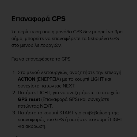
A
c
Επαναφορά GPS
c
e
s
Σε περίπτωση που η μονάδα GPS δεν μπορεί να βρει
s
σήμα, μπορείτε να επαναφέρετε τα δεδομένα GPS
i
στο μενού λειτουργιών.
b
i
Για να επαναφέρετε το GPS:
l
i
Στο μενού λειτουργιών, αναζητήστε την επιλογή
t
y
ACTION
(ΕΝΕΡΓΕΙΑ) με το κουμπί
LIGHT
και
G
συνεχίστε πατώντας
NEXT
.
u
Πατήστε
LIGHT
, για να αναζητήσετε το στοιχείο
i
GPS reset
(Επαναφορά GPS) και συνεχίστε
d
πατώντας
NEXT
.
e
Πατήστε το κουμπί
START
για επιβεβαίωση της
l
επαναφοράς του GPS ή πατήστε το κουμπί
LIGHT
i
για ακύρωση.
n
e