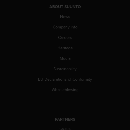
a
ABOUT SUUNTO
s
e
News
c
o
Company info
n
t
Careers
a
c
Heritage
t
Media
C
u
Sustainability
s
t
EU Declarations of Conformity
o
m
Whistleblowing
e
r
S
e
r
PARTNERS
v
i
Strava