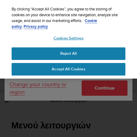
S
Sign up for the newsletter and get 5% off
| Free
u
By clicking “Accept All Cookies”, you agree to the storing of
returns
u
cookies on your device to enhance site navigation, analyze site
Your country or region:
usage, and assist in our marketing efforts.
Cookie
n
policy
Privacy policy
t
o
Cookies Settings
United States
i
s
Home
Support
Suunto Traverse Alpha
Οδηγός Χρήσης - 2.1
c
Reject All
Currency: $ (USD)
o
m
Shipping only to United States
SUUNTO TRAVERSE ALPHA ΟΔΗΓΌΣ
Accept All Cookies
m
ΧΡΉΣΗΣ - 2.1
i
t
Change your country or
Continue
t
region
e
Μενού λειτουργιών
d
t
o
a
Μενού λειτουργιών
c
h