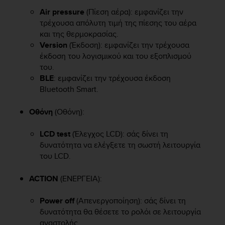
e
Air pressure
(Πίεση αέρα): εμφανίζει την
f
τρέχουσα απόλυτη τιμή της πίεσης του αέρα
o
και της θερμοκρασίας.
r
Version
(Έκδοση): εμφανίζει την τρέχουσα
t
έκδοση του λογισμικού και του εξοπλισμού
h
του.
i
s
BLE
: εμφανίζει την τρέχουσα έκδοση
w
Bluetooth Smart.
e
b
Οθόνη
(Οθόνη):
s
i
LCD test
(Έλεγχος LCD): σάς δίνει τη
t
δυνατότητα να ελέγξετε τη σωστή λειτουργία
e
του LCD.
i
n
c
ACTION
(ΕΝΕΡΓΕΙΑ):
o
n
Power off
(Απενεργοποίηση): σάς δίνει τη
f
δυνατότητα θα θέσετε το ρολόι σε λειτουργία
o
αναστολής.