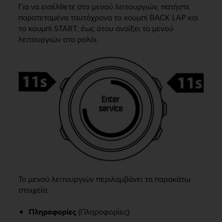
i
Για να εισέλθετε στο μενού λειτουργιών, πατήστε
e
παρατεταμένα ταυτόχρονα το κουμπί
BACK LAP
και
v
το κουμπί
START
, έως ότου ανοίξει το μενού
i
λειτουργιών στο ρολόι.
n
g
L
e
v
e
l
A
A
c
o
n
f
o
Το μενού λειτουργιών περιλαμβάνει τα παρακάτω
r
m
στοιχεία:
a
n
Πληροφορίες
(Πληροφορίες):
c