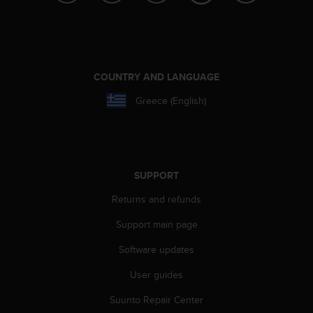
c
o
m
p
l
i
COUNTRY AND LANGUAGE
a
n
Greece (English)
c
e
w
i
t
SUPPORT
h
o
Returns and refunds
t
h
Support main page
e
Software updates
r
a
User guides
c
c
Suunto Repair Center
e