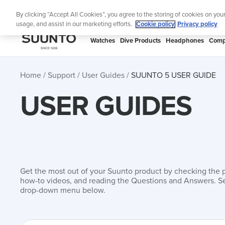
Skip
Lig
By clicking “Accept All Cookies”, you agree to the storing of cookies on you
to
usage, and assist in our marketing efforts.
Cookie policy
Privacy policy
content
SUUNTO
Watches
Dive Products
Headphones
Comp
APAC
Home
Support
User Guides
SUUNTO 5 USER GUIDE
USER GUIDES
Get the most out of your Suunto product by checking the 
how-to videos, and reading the Questions and Answers. Se
drop-down menu below.