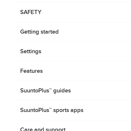
SAFETY
Getting started
Settings
Features
SuuntoPlus™ guides
SuuntoPlus™ sports apps
Care and support