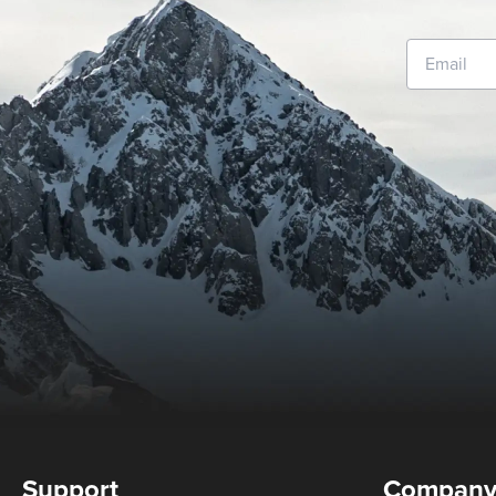
Support
Compan