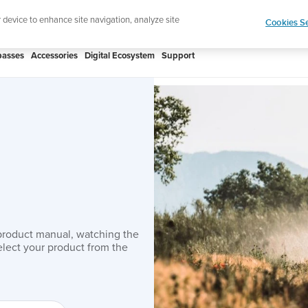
htweight sports watch designed for runners
Shop
r device to enhance site navigation, analyze site
Cookies Se
asses
Accessories
Digital Ecosystem
Support
product manual, watching the
lect your product from the