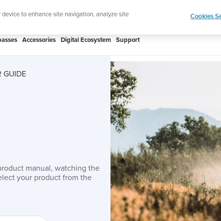
htweight sports watch designed for runners
Shop
r device to enhance site navigation, analyze site
Cookies Se
asses
Accessories
Digital Ecosystem
Support
 GUIDE
product manual, watching the
lect your product from the