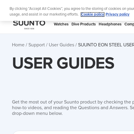
Skip
Lig
By clicking “Accept All Cookies”, you agree to the storing of cookies on you
to
usage, and assist in our marketing efforts.
Cookie policy
Privacy policy
content
SUUNTO
Watches
Dive Products
Headphones
Comp
APAC
Home
Support
User Guides
SUUNTO EON STEEL USER
USER GUIDES
Get the most out of your Suunto product by checking the 
how-to videos, and reading the Questions and Answers. Se
drop-down menu below.